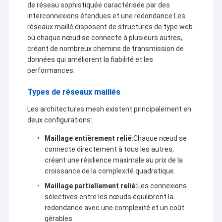
de réseau sophistiquée caractérisée par des
interconnexions étendues et une redondance.Les
réseaux maillé disposent de structures de type web
où chaque nœud se connecte à plusieurs autres,
créant de nombreux chemins de transmission de
données qui améliorent la fiabilité et les
performances.
Types de réseaux maillés
Les architectures mesh existent principalement en
deux configurations:
Maillage entièrement relié:
Chaque nœud se
connecte directement à tous les autres,
créant une résilience maximale au prix de la
À la maison
croissance de la complexité quadratique.
Shenzhen Sinosun Technology Co., Ltd. s'est engagée
Maillage partiellement relié:
Les connexions
Produits
dans des services de transmission de données sans
sélectives entre les nœuds équilibrent la
fil à partir de 1996, tels que le développement de
redondance avec une complexité et un coût
produits, les applications et l'ingénierie réseau.
À propos de nous
gérables.