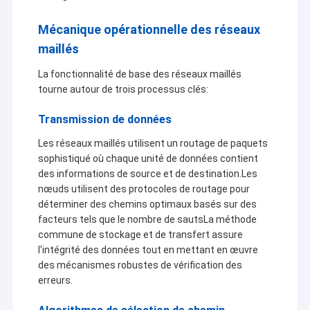
Au cours de la dernière décennie, sur la base de
Visite de l'usine
l'absorption de technologies de pointe dans
Mécanique opérationnelle des réseaux
l'industrie mondiale des équipements de transmission
Contrôle de la qualité
maillés
de données sans fil,en fonction des caractéristiques
appliquées dans différents domaines et en
Nous contacter
La fonctionnalité de base des réseaux maillés
s'appuyant sur la puissance des universités et des
tourne autour de trois processus clés:
instituts de recherche renommés nationauxÀ l'heure
Le blog
actuelle, Sinosun développe et produit la radio de
Transmission de données
données numériques la plus avancée, la radio de
données intelligente, le module de données
Les réseaux maillés utilisent un routage de paquets
numériques, la radio à saut de fréquence à grande
sophistiqué où chaque unité de données contient
Radio de réseau maillé
vitesse, le Ethernet sans fil industriel,Radio/module
des informations de source et de destination.Les
vidéo HD réseau, réseau de treillis auto-organisé AD-
nœuds utilisent des protocoles de routage pour
Lien de données/vidéo HD/réseaux sans fil industriels
HOC/MESH, liaison de données sans fil GNSS/RTK,
déterminer des chemins optimaux basés sur des
entrée/sortie à distance sans fil industrielle,
facteurs tels que le nombre de sautsLa méthode
Transmission de données sans fil
émetteur-récepteur de données et de voix mobile
commune de stockage et de transfert assure
portatif, amplificateur de puissance RF
l'intégrité des données tout en mettant en œuvre
bidirectionnel,codeur-décodeur de voix, connexion
Autres
des mécanismes robustes de vérification des
complexe à plusieurs ports en série, module
erreurs.
d'encodage d'adresses point à point et autres
produits de série largement utilisés dans le