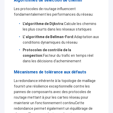
Algorithmes de sélection de chemin
pétrole/gaz, l'eau/électricité,Réseau
électrique/chauffage/gaz de charbon/chemins de
Les protocoles de routage influencent
fer/transports, éclairage de rue/tremblement de
fondamentalement les performances du réseau:
terre/température/protection de l'environnement,
contrôle de l'acquisition de données et GPS,
L'algorithme de Dijkstra:
Calcule les chemins
géométrie, finance, métallurgie/industrie chimique et
les plus courts dans les réseaux statiques
automatisation du contrôle des processus
L' algorithme de Bellman-Ford:
Adaptation aux
industriels,réseaux Ethernet sans fil industriels, la
conditions dynamiques du réseau
transmission vidéo à longue distance, les
drones/navires sans pilote/véhicules sans pilote et la
Protocoles de contrôle de la
liaison de données sans fil multi-pathes contrôlée par
congestion:
Facteur du trafic en temps réel
le robot.
dans les décisions d'acheminement
Mécanismes de tolérance aux défauts
La redondance inhérente à la topologie de maillage
fournit une résilience exceptionnelle contre les
pannes de composants.avec des protocoles de
routage mettant à jour les cartes réseau pour
maintenir un fonctionnement continuCette
redondance permet également un équilibrage de