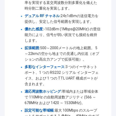
率を実現する直交周波数分割多重化を備えた
時分割二重化を実装します。
デュアル RF チャネル:
24±1dBmの送信電力を
提供し、安定した信号範囲を実現します。
優れた感度:
-102dBm (1Mbps@20MHz) の受信
能力により、信号が弱い状況でも接続を維持
します。
拡張範囲:
500～2000メートルの地上範囲。 5
～22kmの空から地までの見通し内伝送（オプ
ションの高出力アンプで拡張可能）。
多彩なインターフェース:
3 つのイーサネット
ポート、1 つの RS232 シリアル インターフェ
イス、および 1 つの TTL UART 構成ポートが
含まれます。
適応周波数ホッピング:
帯域内または帯域全体
で 110MHz の自動周波数アジリティ (566 ～
678MHz および 1420 ～ 1530MHz)。
設定可能な帯域幅:
最大 100Mbps のスループ