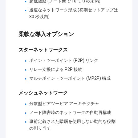
超低遅延 (ノード間で 10 ミリ秒未満)
ワイヤレスデータ転送機器の世界産業の先駆的な技術を
工場 ツアー
迅速なネットワーク形成 (初期セットアップは
取り入れ,国内で有名な大学や研究所の力を頼りに現
80 秒以内)
在,Sinosunは最も先進的なデジタルデータラジオ,スマー
品質管理
トデータラジオ,デジタルデータモジュール,高速周波数ホ
ッピングラジオ,産業用ワイヤレスイーサネットを開発し,
連絡 ください
柔軟な導入オプション
生産しています.ネットワークHDビデオラジオ/モジュー
ルAD-HOC/MESH 自己組織メッシュネットワーク
ブログ
スターネットワークス
GNSS/RTK 無線データリンク 産業用無線リモート I/O ハ
ンドヘルドモバイルデータ&音声トランシーバー音声コー
ポイントツーポイント (P2P) リンク
ダー-デコーダー複数のシリアルポート複合接続,ポイント
リレー支援による P2P 接続
からマルチポイントアドレスコーディングモジュール,お
網目状ネットワークのラジオ
よび石油/ガス,水/電力に広く使用されている他のシリー
マルチポイントツーポイント (MP2P) 構成
ズ製品,電力/暖房ネットワーク/石炭ガス/鉄道/輸送道路照
データリンク/HDビデオ/産業用無線ネットワーク
明/地震/天気/環境保護,データ収集制御とGPS,測量,金融,
メッシュネットワーク
メタルギー/化学産業,産業プロセス制御自動化産業用ワイ
無線データ伝送
ヤレスイーサネットネットワークロボットが制御する多
分散型ピアツーピア アーキテクチャ
経路の無線データリンク.
ノード障害時のネットワークの自動再構成
ほか
事前定義された階層を使用しない動的な役割
の割り当て