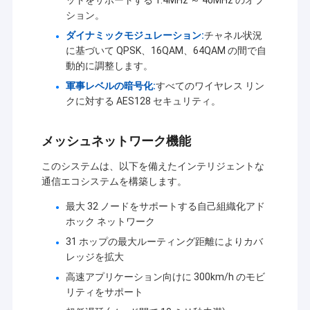
ットをサポートする 1.4MHz ～ 40MHz のオプ
ション。
ダイナミックモジュレーション:
チャネル状況
に基づいて QPSK、16QAM、64QAM の間で自
動的に調整します。
軍事レベルの暗号化:
すべてのワイヤレス リン
クに対する AES128 セキュリティ。
メッシュネットワーク機能
このシステムは、以下を備えたインテリジェントな
通信エコシステムを構築します。
最大 32 ノードをサポートする自己組織化アド
ホック ネットワーク
家へ
31 ホップの最大ルーティング距離によりカバ
シェンゼン・シノサン・テクノロジー・コー・リテッド
レッジを拡大
製品
は,1996年から製品開発,アプリケーション,ネットワーク
高速アプリケーション向けに 300km/h のモビ
エンジニアリングなどの無線データ転送サービスに従事
リティをサポート
わたしたち に つい て
しています.