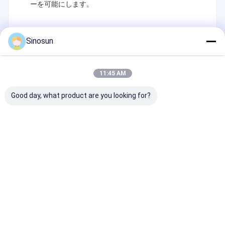
ーを可能にします。
Sinosun
Recommended Products
11:45 AM
Good day, what product are you looking for?
データ無線: DDLmesh
HXシリーズ 無線産業
データラジオ: 
ワイヤレスメッシュ/デ
ルーター-RF&AP
ッシュ 無線メッ
ータリンク 車載/ラッ
データリンク豊
クマウントシリーズ -
OEM/ODMモ
超長距離、低遅延、低
シリーズ
お問い合わせを送信
お問い合わせを送信
お問い合わせ
コスト HDビデオ&遠距
離データ伝送 マルチチ
ャネルデータリンク
Desktop Site
ホーム
企業情報
お問い合わせ