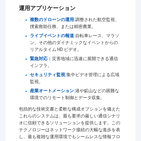
運用アプリケーション
複数のドローンの運用:
調整された航空監視、
捜索救助任務、または精密農業。
ライブイベントの報道:
自転車レース、マラソ
ン、その他のダイナミックなイベントからの
リアルタイム HD ビデオ。
緊急対応：
災害地域に迅速に展開できる通信
インフラ。
セキュリティ監視:
集中ビデオ管理による広域
監視。
産業オートメーション:
港や鉱山などの困難な
環境でのリモート制御とデータ収集。
包括的な技術文書と柔軟な構成オプションを備えた
これらのシステムは、最も要求の厳しい通信シナリ
オに信頼できるソリューションを提供します。この
テクノロジーはネットワーク接続の大幅な進歩を表
し、最も複雑な運用環境でもシームレスな情報フロ