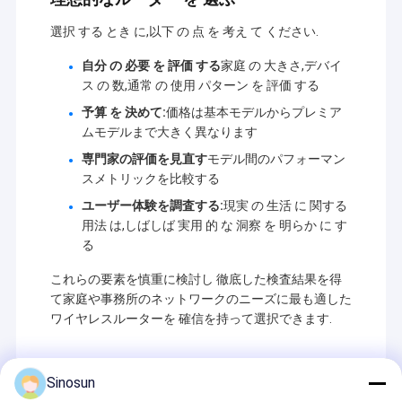
ワイヤレスデータ転送機器の世界産業の先駆的な技術を
工場 ツアー
選択 する とき に,以下 の 点 を 考え て ください.
取り入れ,国内で有名な大学や研究所の力を頼りに現
在,Sinosunは最も先進的なデジタルデータラジオ,スマー
品質管理
自分 の 必要 を 評価 する
家庭 の 大きさ,デバイ
トデータラジオ,デジタルデータモジュール,高速周波数ホ
ス の 数,通常 の 使用 パターン を 評価 する
ッピングラジオ,産業用ワイヤレスイーサネットを開発し,
連絡 ください
生産しています.ネットワークHDビデオラジオ/モジュー
予算 を 決めて:
価格は基本モデルからプレミア
ルAD-HOC/MESH 自己組織メッシュネットワーク
ムモデルまで大きく異なります
ブログ
GNSS/RTK 無線データリンク 産業用無線リモート I/O ハ
専門家の評価を見直す
モデル間のパフォーマン
ンドヘルドモバイルデータ&音声トランシーバー音声コー
スメトリックを比較する
ダー-デコーダー複数のシリアルポート複合接続,ポイント
からマルチポイントアドレスコーディングモジュール,お
ユーザー体験を調査する:
現実 の 生活 に 関する
網目状ネットワークのラジオ
よび石油/ガス,水/電力に広く使用されている他のシリー
用法 は,しばしば 実用 的 な 洞察 を 明らか に す
ズ製品,電力/暖房ネットワーク/石炭ガス/鉄道/輸送道路照
る
データリンク/HDビデオ/産業用無線ネットワーク
明/地震/天気/環境保護,データ収集制御とGPS,測量,金融,
これらの要素を慎重に検討し 徹底した検査結果を得
メタルギー/化学産業,産業プロセス制御自動化産業用ワイ
無線データ伝送
て家庭や事務所のネットワークのニーズに最も適した
ヤレスイーサネットネットワークロボットが制御する多
経路の無線データリンク.
ワイヤレスルーターを 確信を持って選択できます.
ほか
Sinosun