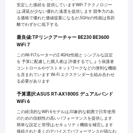
安定した接続を 提供していますWiFi 7 テクノロジー
は,遅延が少ない優れた速度を提供します.競争力のあ
る価格で優れた価値提案になるが,5GHzの性能は長距
離でわずかに低下する.
最良値:TPリンクアーチャー BE230 BE3600
WiFi 7
このWi-Fi7ルーターの2.4GHz性能と シンプルな設定
を 予算に配慮した購入者は 評価するでしょう保護者
コントロールやゲストネットワークなどの便利な機能
も含まれています Wi-Fi エクステンダーを組み合わせ
る必要があります.
予算選択:ASUS RT-AX1800S デュアルバンド
WiFi 6
この経済的なWiFi 6モデルは,印象的な範囲で日常使用
のための信頼性の高いパフォーマンスを提供します.
簡単な設定と管理は,セキュリティ機能を補完します.
接続された多くのデバイスでパフォーマンスが損なわ