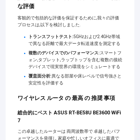
な評価
客観的で包括的な評価を保証するために,我々の評価
プロセスは,以下を検討しました.
トランスフットテスト:
5GHzおよび2.4GHz帯域
で異なる距離で最大データ転送速度を測定する
複数のデバイスでのパフォーマンス:
スマートフ
ォン,タブレット,ラップトップを含む複数の接続
デバイスで現実世界の環境をシミュレートする
覆盖面分析:
異なる部屋や床レベルで信号強さと
安定性を評価する
ワイヤレス ルータ の 最高 の 推奨 事項
総合的にベスト ASUS RT-BE58U BE3600 WiFi
7
この卓越したルーターは 両周波数帯で 卓越したパフ
ォーマンスを発揮し 家庭や忙しいオフィスに最適で