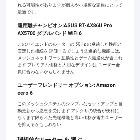
れる可能性がありますが個人や小規模な家族にとって
最適です.
遠距離チャンピオン:ASUS RT-AX86U Pro
AX5700 ダブルバンド WiFi 6
このハイエンドのルーターの 5GHz の卓越した性能と
安定した接続を 評価するでしょう先進的な機能には,
メッシュネットワーク互換性とゲーム最適化が含まれ
ます.プレミアム価格と大胆なデザインは ユーザー全
員に合わないかもしれません
ユーザーフレンドリー オプション: Amazon
eero 6
このメッシュシステムのシンプルなセットアップと自
家へ
動更新から恩恵を受けます アレクサの統合が便利に
シェンゼン・シノサン・テクノロジー・コー・リテッド
なります限られた先端機能と高い価格が電力ユーザー
製品
は,1996年から製品開発,アプリケーション,ネットワーク
を抑えるかもしれない.
エンジニアリングなどの無線データ転送サービスに従事
わたしたち に つい て
しています.
理想的なルーター を 選ぶ