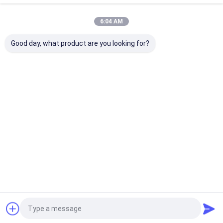
Recommended Products
6:04 AM
Good day, what product are you looking for?
DDLmesh 無線データ
データ無線: DDLmesh
スマートTRM
リンク 超長距離低遅延
ワイヤレスメッシュ/デ
ラジオトランス
とマルチチャネルデー
ータリンク 車載/ラッ
ーマイクロsDR
タ送信
クマウントシリーズ -
シーバーモジュ
超長距離、低遅延、低
お問い合わせを送信
お問い合わせを送信
お問い合わせ
コスト HDビデオ&遠距
離データ伝送 マルチチ
ャネルデータリンク
Desktop Site
ホーム
企業情報
お問い合わせ
Privacy Policy
地図
品質
網目状ネットワークのラジオ
中国工場.Copyright © 2026
Shenzhen Sinosun Technology Co., Ltd.. All Rights Reserved.