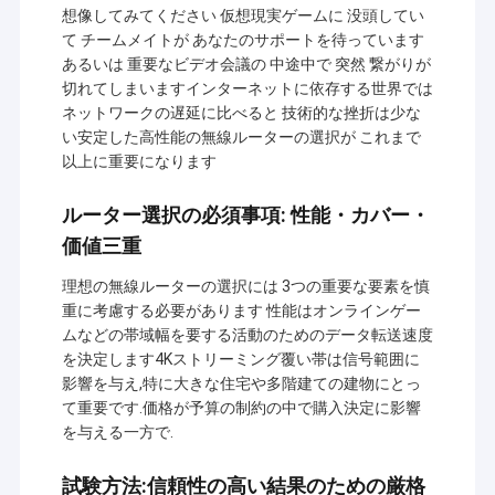
想像してみてください 仮想現実ゲームに 没頭してい
て チームメイトが あなたのサポートを待っています
あるいは 重要なビデオ会議の 中途中で 突然 繋がりが
切れてしまいますインターネットに依存する世界では
ネットワークの遅延に比べると 技術的な挫折は少な
い安定した高性能の無線ルーターの選択が これまで
以上に重要になります
ルーター選択の必須事項: 性能・カバー・
価値三重
理想の無線ルーターの選択には 3つの重要な要素を慎
重に考慮する必要があります 性能はオンラインゲー
ムなどの帯域幅を要する活動のためのデータ転送速度
を決定します4Kストリーミング覆い帯は信号範囲に
影響を与え,特に大きな住宅や多階建ての建物にとっ
て重要です.価格が予算の制約の中で購入決定に影響
を与える一方で.
試験方法:信頼性の高い結果のための厳格