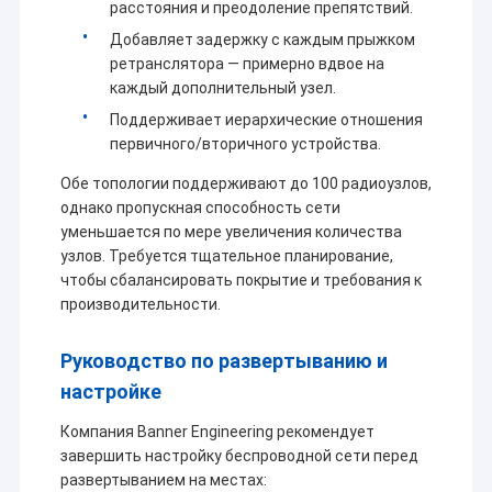
расстояния и преодоление препятствий.
другие серийные продукты, которые широко
используются в нефти/газе, воде/электрической
Добавляет задержку с каждым прыжком
энергии,Электроэнергия/сеть отопления/газ
ретранслятора — примерно вдвое на
угольного топлива/железная дорога/транспорт,
каждый дополнительный узел.
уличное освещение/землетрясение/погода/защита
Поддерживает иерархические отношения
окружающей среды, управление сбором данных и
первичного/вторичного устройства.
GPS, геодезия, финансы, металлургия/химическая
промышленность и автоматизация контроля
Обе топологии поддерживают до 100 радиоузлов,
промышленных процессов,промышленные
однако пропускная способность сети
беспроводные сети Ethernet, передачи видео на
уменьшается по мере увеличения количества
большие расстояния, беспилотных летательных
узлов. Требуется тщательное планирование,
аппаратов/беспилотных судов/беспилотных
чтобы сбалансировать покрытие и требования к
транспортных средств и беспроводных
производительности.
многопутейных данных, которые управляют
роботом.
Руководство по развертыванию и
настройке
Компания Banner Engineering рекомендует
завершить настройку беспроводной сети перед
развертыванием на местах: