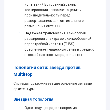
испытаний:
Встроенный режим
тестирования позволяет оценить
производительность перед
развертыванием для оптимального
размещения антенны.
Надежная трансмиссия:
Технология
расширения спектра со скачкообразной
перестройкой частоты (FHSS)
обеспечивает надежную связь в средах с
высокой плотностью радиочастот.
Топологии сети: звезда против
MultiHop
Домой
Система поддерживает две основные сетевые
Shenzhen Sinosun Technology Co., Ltd. занимается
архитектуры:
Продукты
услугами беспроводной передачи данных с 1996
года, такими как разработка продуктов,
Звездная топология
приложения и сетевая инженерия.
О нас
Одно ведущее радио напрямую