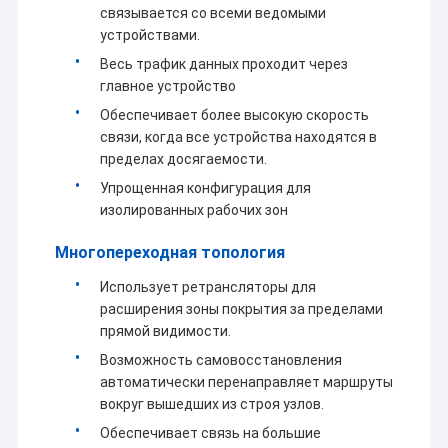
связывается со всеми ведомыми
За последнее десятилетие, на основе поглощения
Экскурсия по заводу
устройствами.
ведущих технологий в мировой промышленности
в беспроводных оборудованиях передачи
Контроль качества
Весь трафик данных проходит через
данных,в зависимости от применяемых
главное устройство
характеристик в различных областях и опираясь
Свяжитесь с нами
Обеспечивает более высокую скорость
на мощь отечественных известных университетов
связи, когда все устройства находятся в
и исследовательских институтовВ настоящее
Блог
пределах досягаемости.
время Sinosun разрабатывает и производит
самые современные цифровые радиостанции,
Упрощенная конфигурация для
умные радиостанции, цифровые модули,
изолированных рабочих зон
высокоскоростные радиостанции,
Радио ячеистой сети
промышленные беспроводные Ethernet,сетевое
Многопереходная топология
радио/модуль HD видео, самоорганизующаяся
Связь данных/HD видео/промышленные беспроводные с
Использует ретрансляторы для
сеть сетей AD-HOC/MESH, беспроводная связь
данных GNSS/RTK, промышленная беспроводная
расширения зоны покрытия за пределами
Беспроводная передача данных
дистанционная В/В, портативный мобильный
прямой видимости.
передающий данные и голосовой передатчик,
Возможность самовосстановления
двунаправленный усилитель мощности
Прочие
автоматически перенаправляет маршруты
RF,голосовой кодер-декодер, многосерийное
вокруг вышедших из строя узлов.
соединение комплекса портов, модуль
Обеспечивает связь на большие
кодирования адресов от точки к многоточке и