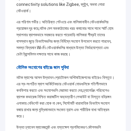
connectivity solutions like Zigbee, ব্লুটুথ, অথবা লোরা
নেটওয়ার্ক।
এর পরিণাম গভীর। অতিরিক্ত গেটওয়ে এবং মালিকানাধীন নেটওয়ার্কগুলির
প্রয়োজন দূর করে,নাটক মেশ অবকাঠামোর খরচ কমানোর সাথে সাথে স্মার্ট হোম
স্থাপনার ব্যাপকভাবে সহজতর করতে পারেবাড়ি মালিকরা শীঘ্রই তাদের
বাসস্থান জুড়ে ডিভাইসগুলির জন্য নির্বিঘ্নে সংযোগ উপভোগ করতে পারবেন,
সমস্ত বিদ্যমান Wi-Fi নেটওয়ার্কগুলির মাধ্যমে উন্নত নির্ভরযোগ্যতা এবং
ডেটা ট্রান্সমিশন দক্ষতার সাথে কাজ করছে।
মৌলিক সংযোগের বাইরেঃ জাল সুবিধা
নাটক ম্যাশের আসল উদ্ভাবন প্রোটোকল অপ্টিমাইজেশনের বাইরেও বিস্তৃত।
এর স্ব-সংগঠিত ম্যাশ আর্কিটেকচার নেটওয়ার্ক নোডগুলিকে গতিশীলভাবে
কনফিগার করতে এবং সংযোগগুলি মেরামত করতে দেয়,চ্যালেঞ্জিং পরিবেশেও
ব্যাপক কভারেজ নিশ্চিত করাজটিল অভ্যন্তরীণ লেআউট বা বিস্তৃত বহিরঙ্গন
এলাকায় নেভিগেট করা হোক না কেন, সিস্টেমটি ধারাবাহিক ডিভাইস সংযোগ
বজায় রাখার জন্য বুদ্ধিমানভাবে সংকেত হ্রাস এবং শারীরিক বাধা অতিক্রম
করে।
উন্নত চ্যানেল ম্যানেজমেন্ট এবং হস্তক্ষেপ প্রশমিতকরণ কৌশলগুলি