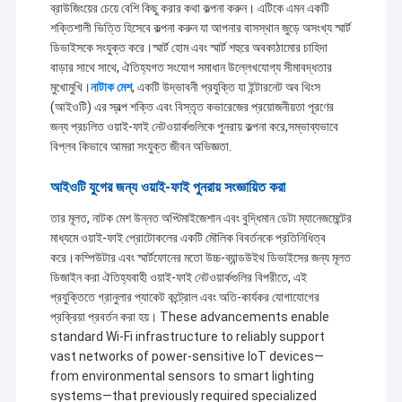
ব্রাউজিংয়ের চেয়ে বেশি কিছু করার কথা কল্পনা করুন। এটিকে এমন একটি
শক্তিশালী ভিত্তি হিসেবে কল্পনা করুন যা আপনার বাসস্থান জুড়ে অসংখ্য স্মার্ট
ডিভাইসকে সংযুক্ত করে।স্মার্ট হোম এবং স্মার্ট শহুরে অবকাঠামোর চাহিদা
বাড়ার সাথে সাথে, ঐতিহ্যগত সংযোগ সমাধান উল্লেখযোগ্য সীমাবদ্ধতার
মুখোমুখি।
নাটাক মেশ
, একটি উদ্ভাবনী প্রযুক্তি যা ইন্টারনেট অব থিংস
(আইওটি) এর স্বল্প শক্তি এবং বিস্তৃত কভারেজের প্রয়োজনীয়তা পূরণের
জন্য প্রচলিত ওয়াই-ফাই নেটওয়ার্কগুলিকে পুনরায় কল্পনা করে,সম্ভাব্যভাবে
বিপ্লব কিভাবে আমরা সংযুক্ত জীবন অভিজ্ঞতা.
আইওটি যুগের জন্য ওয়াই-ফাই পুনরায় সংজ্ঞায়িত করা
তার মূলত, নাটক মেশ উন্নত অপ্টিমাইজেশান এবং বুদ্ধিমান ডেটা ম্যানেজমেন্টের
মাধ্যমে ওয়াই-ফাই প্রোটোকলের একটি মৌলিক বিবর্তনকে প্রতিনিধিত্ব
করে।কম্পিউটার এবং স্মার্টফোনের মতো উচ্চ-ব্যান্ডউইথ ডিভাইসের জন্য মূলত
ডিজাইন করা ঐতিহ্যবাহী ওয়াই-ফাই নেটওয়ার্কগুলির বিপরীতে, এই
প্রযুক্তিতে গ্রানুলার প্যাকেট কন্ট্রোল এবং অতি-কার্যকর যোগাযোগের
প্রক্রিয়া প্রবর্তন করা হয়। These advancements enable
standard Wi-Fi infrastructure to reliably support
vast networks of power-sensitive IoT devices—
from environmental sensors to smart lighting
systems—that previously required specialized