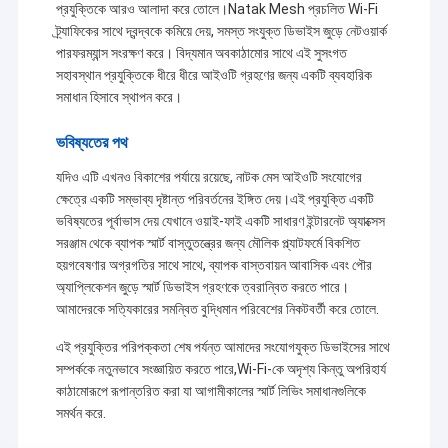
প্রযুক্তিকে আরও আলাদা করে তোলে।Natak Mesh প্রচলিত Wi-Fi
ট্র্যাফিকের সাথে দ্বন্দ্বকে কমিয়ে দেয়, সমস্ত সংযুক্ত ডিভাইস জুড়ে নেটওয়ার্ক
পারফরম্যান্স সংরক্ষণ করে। বিদ্যমান অবকাঠামোর সাথে এই সুসংগত
সহাবস্থান প্রযুক্তিকে ধীরে ধীরে আইওটি গ্রহণের জন্য একটি ব্যবহারিক
সমাধান হিসাবে স্থাপন করে।
ভবিষ্যতের পথ
যদিও এটি এখনও বিকাশের পর্যায়ে রয়েছে, নাটক মেস আইওটি সংযোগের
ক্ষেত্রে একটি সম্ভাব্য দৃষ্টান্ত পরিবর্তনের ইঙ্গিত দেয়।এই প্রযুক্তি একটি
ভবিষ্যতের পূর্বাভাস দেয় যেখানে ওয়াই-ফাই একটি সাধারণ ইন্টারনেট অ্যাক্সেস
সরঞ্জাম থেকে ব্যাপক স্মার্ট বাস্তুতন্ত্রের জন্য মৌলিক প্ল্যাটফর্মে বিকশিত
হয়গবেষণার অগ্রগতির সাথে সাথে, ব্যাপক বাস্তবায়ন আবাসিক এবং পৌর
অ্যাপ্লিকেশন জুড়ে স্মার্ট ডিভাইস গ্রহণকে ত্বরান্বিত করতে পারে।
আমাদেরকে সত্যিকারের সমন্বিত বুদ্ধিমান পরিবেশের নিকটবর্তী করে তোলে.
এই প্রযুক্তির পরিপক্কতা শেষ পর্যন্ত আমাদের সংযোগযুক্ত ডিভাইসের সাথে
সম্পর্ককে নতুনভাবে সংজ্ঞায়িত করতে পারে,Wi-Fi-কে অদৃশ্য কিন্তু অপরিহার্য
কাঠামোরূপে রূপান্তরিত করা যা আগামীকালের স্মার্ট লিভিং সমাধানগুলিকে
সমর্থন করে.