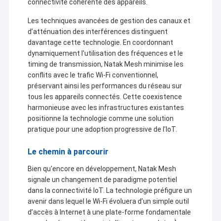
connectivité cohérente des appareils.
Les techniques avancées de gestion des canaux et
d’atténuation des interférences distinguent
davantage cette technologie. En coordonnant
dynamiquement l'utilisation des fréquences et le
timing de transmission, Natak Mesh minimise les
conflits avec le trafic Wi-Fi conventionnel,
préservant ainsi les performances du réseau sur
tous les appareils connectés. Cette coexistence
harmonieuse avec les infrastructures existantes
positionne la technologie comme une solution
pratique pour une adoption progressive de l’IoT.
Le chemin à parcourir
À la maison
Bien qu'encore en développement, Natak Mesh
Shenzhen Sinosun Technology Co., Ltd. s'est engagée
signale un changement de paradigme potentiel
Produits
dans des services de transmission de données sans
dans la connectivité IoT. La technologie préfigure un
fil à partir de 1996, tels que le développement de
avenir dans lequel le Wi-Fi évoluera d’un simple outil
produits, les applications et l'ingénierie réseau.
À propos de nous
d’accès à Internet à une plate-forme fondamentale