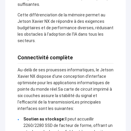
suffisantes.
Cette différenciation de la mémoire permet au
Jetson Xavier NX de répondre à des exigences
budgétaires et de performance diverses, réduisant
les obstacles à l'adoption de l'IA dans tous les
secteurs.
Connectivité complète
Au-delà de ses prouesses informatiques, le Jetson
Xavier NX dispose d'une conception d'interface
optimisée pour les applications informatiques de
pointe du monde réel.Sa carte de circuit imprimé à
six couches assure la stabilité du signal et
À la maison
l'efficacité de la transmissionLes principales
Shenzhen Sinosun Technology Co., Ltd. s'est engagée
interfaces sont les suivantes:
Produits
dans des services de transmission de données sans
fil à partir de 1996, tels que le développement de
Soutien au stockage:
Il peut accueillir
produits, les applications et l'ingénierie réseau.
À propos de nous
2260/2280 SSD de facteur de forme, offrant un