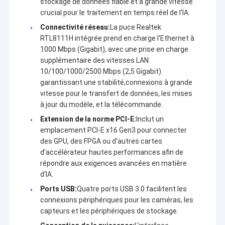
stockage de données fiable et à grande vitesse
Au cours de la dernière décennie, sur la base de
Visite de l'usine
crucial pour le traitement en temps réel de l'IA.
l'absorption de technologies de pointe dans
Connectivité réseau:
La puce Realtek
l'industrie mondiale des équipements de transmission
Contrôle de la qualité
RTL8111H intégrée prend en charge l'Ethernet à
de données sans fil,en fonction des caractéristiques
1000 Mbps (Gigabit), avec une prise en charge
appliquées dans différents domaines et en
Nous contacter
s'appuyant sur la puissance des universités et des
supplémentaire des vitesses LAN
instituts de recherche renommés nationauxÀ l'heure
10/100/1000/2500 Mbps (2,5 Gigabit)
Le blog
actuelle, Sinosun développe et produit la radio de
garantissant une stabilité,connexions à grande
données numériques la plus avancée, la radio de
vitesse pour le transfert de données, les mises
données intelligente, le module de données
à jour du modèle, et la télécommande.
numériques, la radio à saut de fréquence à grande
Extension de la norme PCI-E:
Inclut un
Radio de réseau maillé
vitesse, le Ethernet sans fil industriel,Radio/module
emplacement PCI-E x16 Gen3 pour connecter
vidéo HD réseau, réseau de treillis auto-organisé AD-
des GPU, des FPGA ou d'autres cartes
Lien de données/vidéo HD/réseaux sans fil industriels
HOC/MESH, liaison de données sans fil GNSS/RTK,
d'accélérateur hautes performances afin de
entrée/sortie à distance sans fil industrielle,
répondre aux exigences avancées en matière
Transmission de données sans fil
émetteur-récepteur de données et de voix mobile
d'IA.
portatif, amplificateur de puissance RF
bidirectionnel,codeur-décodeur de voix, connexion
Autres
Ports USB:
Quatre ports USB 3.0 facilitent les
complexe à plusieurs ports en série, module
connexions périphériques pour les caméras, les
d'encodage d'adresses point à point et autres
capteurs et les périphériques de stockage.
produits de série largement utilisés dans le