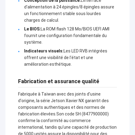
Conception de la puissance:
L'interface
pétrole/gaz, l'eau/électricité,Réseau
d'alimentation à 24 épingles/8 épingles assure
électrique/chauffage/gaz de charbon/chemins de
un fonctionnement stable sous lourdes
fer/transports, éclairage de rue/tremblement de
charges de calcul.
terre/température/protection de l'environnement,
contrôle de l'acquisition de données et GPS,
Le BIOS:
La ROM flash 128 Mo/BIOS UEFI AMI
géométrie, finance, métallurgie/industrie chimique et
fournit une configuration fondamentale du
automatisation du contrôle des processus
système.
industriels,réseaux Ethernet sans fil industriels, la
Indicateurs visuels:
Les LED RVB intégrées
transmission vidéo à longue distance, les
offrent une visibilité de l'état et une
drones/navires sans pilote/véhicules sans pilote et la
amélioration esthétique.
liaison de données sans fil multi-pathes contrôlée par
le robot.
Fabrication et assurance qualité
Fabriquée à Taïwan avec des joints d'usine
d'origine, la série Jetson Xavier NX garantit des
composants authentiques et des normes de
fabrication élevées.Son code SH (8477900000)
confirme la conformité au commerce
international, tandis qu'une capacité de production
de 5000 unités assure la disponibilité pour des