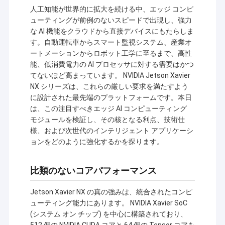
人工知能が世界的に拡大を続ける中、エッジ コンピ
ューティングが前例のないスピードで出現し、強力
な AI 機能をクラウドから直接デバイスにもたらしま
す。自動運転車からスマート監視システム、産業オ
ートメーションからロボット工学に至るまで、高性
能、低消費電力の AI プロセッサに対する需要はかつ
てないほど高まっています。 NVIDIA Jetson Xavier
NX シリーズは、これらの厳しい要求を満たすよう
に設計された最先端のプラットフォームです。本日
は、この注目すべきエッジ AI コンピューティング
モジュールを検証し、その核となる利点、技術仕
様、および次世代のインテリジェント アプリケーシ
ョンをどのように強化するかを探ります。
比類のないコアパフォーマンス
Jetson Xavier NX の真の強みは、統合されたコンピ
ューティング能力にあります。 NVIDIA Xavier SoC
(システム オン チップ) を中心に構築されており、
512 個の NVIDIA CUDA コアと 64 個の Tensor コアを