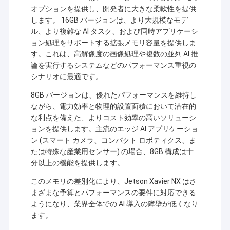
オプションを提供し、開発者に大きな柔軟性を提供
します。 16GB バージョンは、より大規模なモデ
ル、より複雑な AI タスク、および同時アプリケーシ
ョン処理をサポートする拡張メモリ容量を提供しま
す。これは、高解像度の画像処理や複数の並列 AI 推
論を実行するシステムなどのパフォーマンス重視の
シナリオに最適です。
8GB バージョンは、優れたパフォーマンスを維持し
ながら、電力効率と物理的設置面積において潜在的
な利点を備えた、よりコスト効率の高いソリューシ
ョンを提供します。主流のエッジ AI アプリケーショ
ン (スマート カメラ、コンパクト ロボティクス、ま
たは特殊な産業用センサー) の場合、8GB 構成は十
分以上の機能を提供します。
このメモリの差別化により、Jetson Xavier NX はさ
まざまな予算とパフォーマンスの要件に対応できる
ようになり、業界全体での AI 導入の障壁が低くなり
ます。