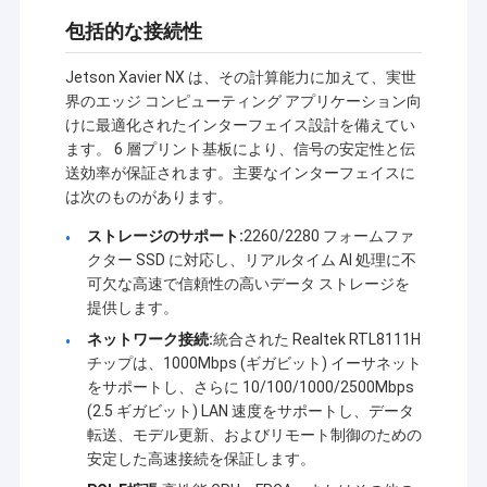
包括的な接続性
Jetson Xavier NX は、その計算能力に加えて、実世
界のエッジ コンピューティング アプリケーション向
けに最適化されたインターフェイス設計を備えてい
ます。 6 層プリント基板により、信号の安定性と伝
送効率が保証されます。主要なインターフェイスに
は次のものがあります。
ストレージのサポート:
2260/2280 フォームファ
クター SSD に対応し、リアルタイム AI 処理に不
可欠な高速で信頼性の高いデータ ストレージを
提供します。
ネットワーク接続:
統合された Realtek RTL8111H
チップは、1000Mbps (ギガビット) イーサネット
家へ
をサポートし、さらに 10/100/1000/2500Mbps
シェンゼン・シノサン・テクノロジー・コー・リテッド
(2.5 ギガビット) LAN 速度をサポートし、データ
製品
は,1996年から製品開発,アプリケーション,ネットワーク
転送、モデル更新、およびリモート制御のための
エンジニアリングなどの無線データ転送サービスに従事
安定した高速接続を保証します。
わたしたち に つい て
しています.