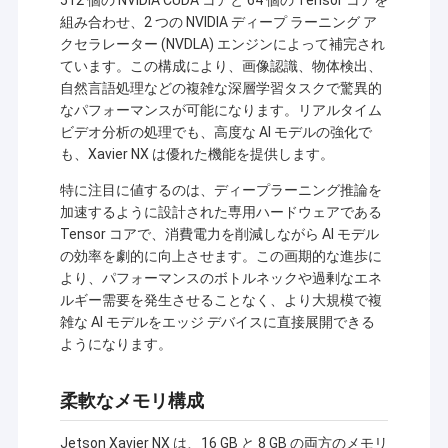
組み合わせ、2 つの NVIDIA ディープ ラーニング ア
クセラレーター (NVDLA) エンジンによって補完され
ています。この構成により、画像認識、物体検出、
自然言語処理などの複雑な深層学習タスクで驚異的
なパフォーマンスが可能になります。リアルタイム
ビデオ分析の処理でも、高度な AI モデルの強化で
も、Xavier NX は優れた機能を提供します。
特に注目に値するのは、ディープラーニング推論を
加速するように設計された専用ハードウェアである
Tensor コアで、消費電力を削減しながら AI モデル
の効率を劇的に向上させます。この画期的な進歩に
より、パフォーマンスのボトルネックや過剰なエネ
ルギー需要を発生させることなく、より大規模で複
雑な AI モデルをエッジ デバイスに直接展開できる
ようになります。
柔軟なメモリ構成
Jetson Xavier NX は、16 GB と 8 GB の両方のメモリ