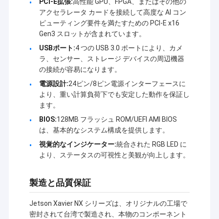
PCI-E拡張:
高性能 GPU、FPGA、またはその他の
ワイヤレスデータ転送機器の世界産業の先駆的な技術を
工場 ツアー
アクセラレータ カードを接続して高度な AI コン
取り入れ,国内で有名な大学や研究所の力を頼りに現
ピューティング要件を満たすための PCI-E x16
在,Sinosunは最も先進的なデジタルデータラジオ,スマー
品質管理
Gen3 スロットが含まれています。
トデータラジオ,デジタルデータモジュール,高速周波数ホ
USBポート:
4 つの USB 3.0 ポートにより、カメ
ッピングラジオ,産業用ワイヤレスイーサネットを開発し,
連絡 ください
ラ、センサー、ストレージ デバイスの周辺機器
生産しています.ネットワークHDビデオラジオ/モジュー
の接続が容易になります。
ルAD-HOC/MESH 自己組織メッシュネットワーク
ブログ
GNSS/RTK 無線データリンク 産業用無線リモート I/O ハ
電源設計:
24ピン/8ピン電源インターフェースに
ンドヘルドモバイルデータ&音声トランシーバー音声コー
より、重い計算負荷下でも安定した動作を保証し
ダー-デコーダー複数のシリアルポート複合接続,ポイント
ます。
からマルチポイントアドレスコーディングモジュール,お
網目状ネットワークのラジオ
BIOS:
128MB フラッシュ ROM/UEFI AMI BIOS
よび石油/ガス,水/電力に広く使用されている他のシリー
は、基本的なシステム構成を提供します。
ズ製品,電力/暖房ネットワーク/石炭ガス/鉄道/輸送道路照
データリンク/HDビデオ/産業用無線ネットワーク
明/地震/天気/環境保護,データ収集制御とGPS,測量,金融,
視覚的なインジケーター:
統合された RGB LED に
メタルギー/化学産業,産業プロセス制御自動化産業用ワイ
より、ステータスの可視性と美観が向上します。
無線データ伝送
ヤレスイーサネットネットワークロボットが制御する多
経路の無線データリンク.
製造と品質保証
ほか
Jetson Xavier NX シリーズは、オリジナルの工場で
密封されて台湾で製造され、本物のコンポーネント