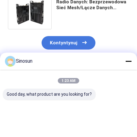
Radio Danych: Bezprzewodowa
Sieć Mesh/Łącze Danych
Mimomesh - Seria Potężny
Plecak
Kontyntynuj
Sinosun
Polecane Produkty
1:23 AM
Good day, what product are you looking for?
Radio danych:
Radio Danych:
Radio danych:
Mimomesh Wireless
Bezprzewodowa Sieć
Mimomesh