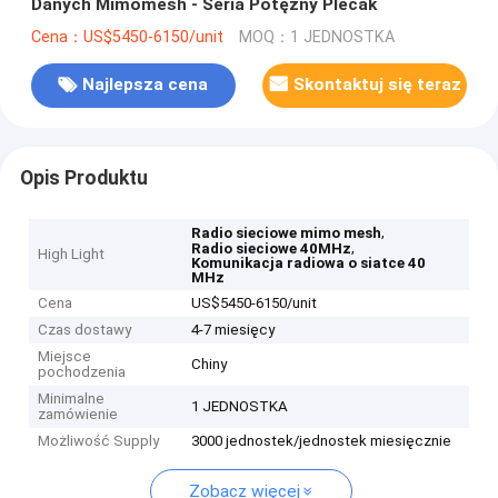
Danych Mimomesh - Seria Potężny Plecak
Cena：US$5450-6150/unit
MOQ：1 JEDNOSTKA
Najlepsza cena
Skontaktuj się teraz
Opis Produktu
,
Radio sieciowe mimo mesh
,
Radio sieciowe 40MHz
High Light
Komunikacja radiowa o siatce 40
MHz
Cena
US$5450-6150/unit
Czas dostawy
4-7 miesięcy
Miejsce
Chiny
pochodzenia
Minimalne
1 JEDNOSTKA
zamówienie
Możliwość Supply
3000 jednostek/jednostek miesięcznie
Zobacz więcej