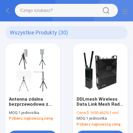
Wszystkie Produkty
(30)
Antenna zdalna
DDLmesh Wireless
bezprzewodowa z
Data Link Mesh Radio
serwo-systemem
System z ultra
MOQ:
1 jednostka
Cena:
$ 1650-4625/1 unit
sterowania dla
długim zasięgiem,
Pobierz najnowszą cenę
MOQ:
1 jednostka
śledzenia w czasie
niską opóźnieniem i
rzeczywistym przy
wielokanałową
Pobierz najnowszą cenę
użyciu protokołu
transmisją danych