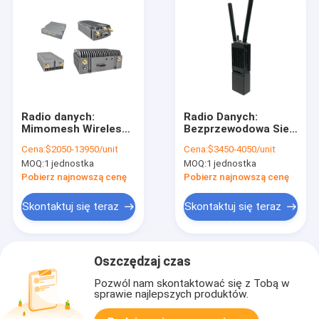
danych
Radio danych:
Radio Danych:
Mimomesh Wireless
Bezprzewodowa Sieć
Mesh/Łącze danych -
Mesh/Łącze Danych
Cena:
$2050-13950/unit
Cena:
$3450-4050/unit
Lekka seria lotnicza
Mimomesh - Seria
MOQ:
1 jednostka
MOQ:
1 jednostka
Wielu Urządzeń
Przenośnych
Pobierz najnowszą cenę
Pobierz najnowszą cenę
Skontaktuj się teraz
Skontaktuj się teraz
Oszczędzaj czas
Pozwól nam skontaktować się z Tobą w
sprawie najlepszych produktów.