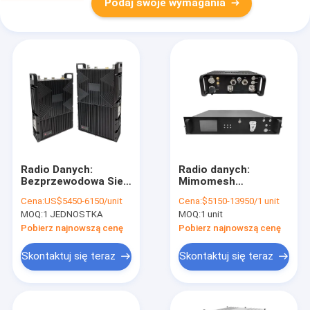
Podaj swoje wymagania
Radio Danych:
Radio danych:
Bezprzewodowa Sieć
Mimomesh
Mesh/Łącze Danych
Bezprzewodowa Sieć
Cena:
US$5450-6150/unit
Cena:
$5150-13950/1 unit
Mimomesh - Seria
Mesh/Łącze Danych -
MOQ:
1 JEDNOSTKA
MOQ:
1 unit
Potężny Plecak
Standardowe dla
Pojazdów/Seria do
Pobierz najnowszą cenę
Pobierz najnowszą cenę
Montażu w Szafie
Skontaktuj się teraz
Skontaktuj się teraz