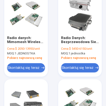
Radio danych:
Radio Danych:
Mimomesh Wireless
Bezprzewodowa Sieć
Mesh/Data Link-
Mesh Mimomesh/
Cena:
$ 2050-13950/unit
Cena:
$ 5450-6150/unit
Abundant OEM/ODM
Łącze Danych - Seria
MOQ:
1 JEDNOSTKA
MOQ:
1 jednostka
Module Series
Stabilna do
Zastosowań
Pobierz najnowszą cenę
Pobierz najnowszą cenę
Zewnętrznych
Skontaktuj się teraz
Skontaktuj się teraz
Do domu
Produkty
O nas