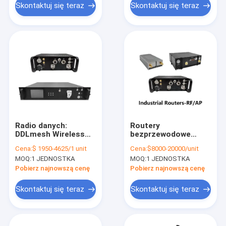
MAVLink i serwo
Skontaktuj się teraz
Skontaktuj się teraz
silnika bez szczotki
Radio danych:
Routery
DDLmesh Wireless
bezprzewodowe
Mesh/Data Link
przemysłowe serii
Cena:
$ 1950-4625/1 unit
Cena:
$8000-20000/unit
Vehicular/Seria
HX-RF&AP
MOQ:
1 JEDNOSTKA
MOQ:
1 JEDNOSTKA
montowana w szafie
- Ultra daleki zasięg,
Pobierz najnowszą cenę
Pobierz najnowszą cenę
Niskie opóźnienia,
Niska cena,
Skontaktuj się teraz
Skontaktuj się teraz
Transmisja wideo HD
i danych na duże
odległości,
Wielokanałowy łącze