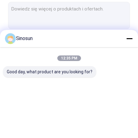
Sinosun
Kontyntynuj
12:35 PM
Nasze Kategorie
Good day, what product are you looking for?
Sieć radiowa mesh
Łącze danych/wideo
Bezprzewodo
HD/przemysłowe
transmisja da
sieci bezprzewodowe