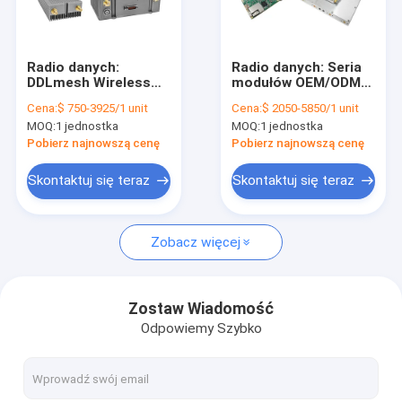
Wycieczka po fabryce
Kontrola jakości
Radio danych:
Radio danych: Seria
DDLmesh Wireless
modułów OEM/ODM
Skontaktuj się z nami
Mesh/Data Link
DDLmesh Wireless
Cena:
$ 750-3925/1 unit
Cena:
$ 2050-5850/1 unit
Airborne Series-Ultra
Mesh/Data Link -
MOQ:
1 jednostka
MOQ:
1 jednostka
Long Range、Low
Ultra daleki zasięg,
Blog
latency、Low Cost
niskie opóźnienia,
Pobierz najnowszą cenę
Pobierz najnowszą cenę
HD Video&Distant
niski koszt,
Data Transmission
transmisja wideo HD i
Skontaktuj się teraz
Skontaktuj się teraz
Wielokanałowy link
danych na duże
danych
odległości,
Sieć radiowa mesh
wielokanałowe łącze
danych
Zobacz więcej
Łącze danych/wideo HD/przemysłowe sieci bezprzewodow
Bezprzewodowa transmisja danych
Zostaw Wiadomość
Odpowiemy Szybko
Inni