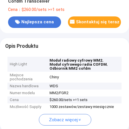
Cofdm Transceiver
Cena：$260.00/sets >=1 sets
Najlepsza cena
Skontaktuj się teraz
Opis Produktu
,
Moduł radiowy cyfrowy MM2
High Light
,
Moduł cyfrowego radia COFDM
Odbiornik MM2 cofdm
Miejsce
Chiny
pochodzenia
Nazwa handlowa
WDS
Numer modelu
MM2/FGR2
Cena
$260.00/sets >=1 sets
Możliwość Supply
1000 zestawów/zestawy miesięcznie
Zobacz więcej