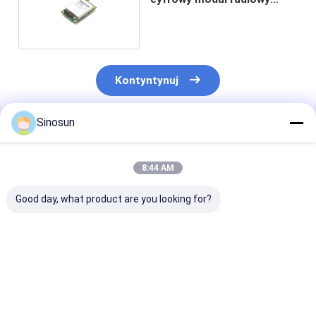
Cofdm Transceiver
Kontyntynuj
Sinosun
Polecane Produkty
8:44 AM
Good day, what product are you looking for?
Moduł cyfrowego
Inteligentny cyfrowy
Wysokiej pręd
radiofonu SDR400
nadajnik radiowy
bezprzewodo
Ebyte Data Cofdm
TRM Micro sDR
nadajnik radio
Receiver Hopping
Transceiver Module
wattowy nadaj