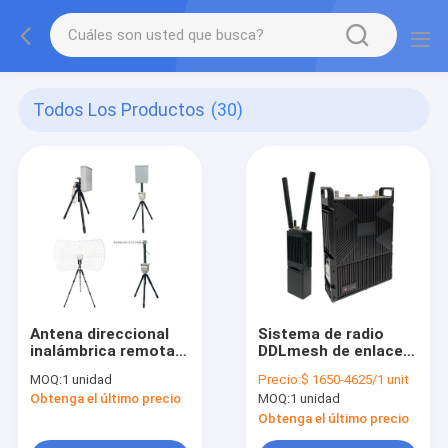
Todos Los Productos
(30)
Antena direccional
Sistema de radio
inalámbrica remota
DDLmesh de enlace
con sistema de
de datos inalámbrico
MOQ:
1 unidad
Precio:
$ 1650-4625/1 unit
control servo para
con baja latencia de
Obtenga el último precio
MOQ:
1 unidad
seguimiento en
ultrarrango y
tiempo real
transmisión de datos
Obtenga el último precio
utilizando el
multicanal