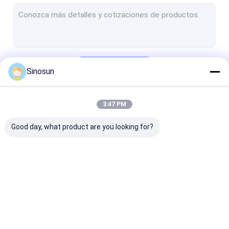
Continuar
Sinosun
3:47 PM
Nuestras Categorías
Good day, what product are you looking for?
Radio de la red de
Enlace de
Transmisión d
malla
datos/Video
datos inalámb
HD/Redes
inalámbricas