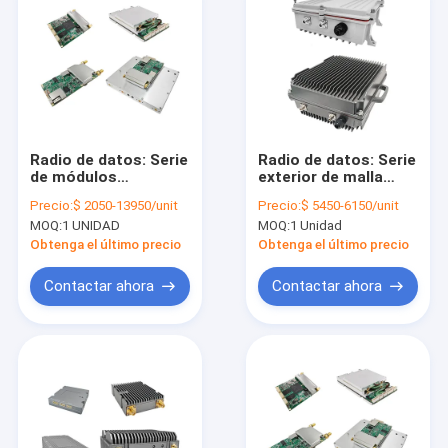
Radio de datos: Serie
Radio de datos: Serie
de módulos
exterior de malla
OEM/ODM
inalámbrica/enlace
Precio:
$ 2050-13950/unit
Precio:
$ 5450-6150/unit
redundantes de
de datos estable
MOQ:
1 UNIDAD
MOQ:
1 Unidad
enlace de
Mimomesh
datos/malla
Obtenga el último precio
Obtenga el último precio
inalámbrica
Mimomesh
Contactar ahora
Contactar ahora
En casa
Productos
Sobre nosotros