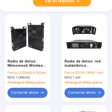
Dar su requisito
Radio de datos:
Radio de datos: red
Mimomesh Wireless
inalámbrica
Mesh/Data Link-
Mimomesh/enlace de
Precio:
US$5450-6150/unit
Precio:
$5150-13950/1 unit
Powerful Serie de
datos de vehículo
MOQ:
1 UNIDAD
MOQ:
1 unit
mochilas
estándar/serie
montada en rack
Obtenga el último precio
Obtenga el último precio
Contactar ahora
Contactar ahora