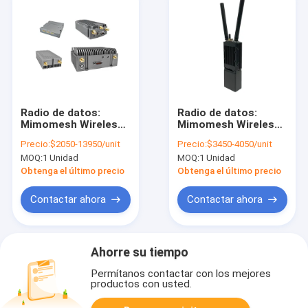
Radio de datos:
Radio de datos:
Mimomesh Wireless
Mimomesh Wireless
Mesh/Data Link-
Mesh/Enlace de
Precio:
$2050-13950/unit
Precio:
$3450-4050/unit
Lightweight Airborne
datos - Serie de
MOQ:
1 Unidad
MOQ:
1 Unidad
Series (Sería
múltiples
aerotransportada
dispositivos
Obtenga el último precio
Obtenga el último precio
ligera de redes
portátiles
inalámbricas
Contactar ahora
Contactar ahora
mimomesh)
Ahorre su tiempo
Permítanos contactar con los mejores
productos con usted.