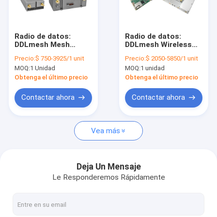
Recorrido por la fábrica
Control de calidad
Radio de datos:
Radio de datos:
DDLmesh Mesh
DDLmesh Wireless
Contacta con nosotros
inalámbrico/Enlace
Mesh/Data Link Serie
Precio:
$ 750-3925/1 unit
Precio:
$ 2050-5850/1 unit
de datos en la serie
de módulos
MOQ:
1 Unidad
MOQ:
1 unidad
aérea de ultra largo
OEM/ODM de ultra
El blog
alcance、baja
largo alcance、baja
Obtenga el último precio
Obtenga el último precio
latencia、bajo costo
latencia、bajo costo
HD Video y
HD Video y
Contactar ahora
Contactar ahora
transmisión de datos
transmisión de datos
a distancia enlace de
a distancia enlace de
Radio de la red de malla
datos multicanal
datos multicanal
Vea más
Enlace de datos/Video HD/Redes inalámbricas industriales
Transmisión de datos inalámbrica
Deja Un Mensaje
Le Responderemos Rápidamente
Las demás