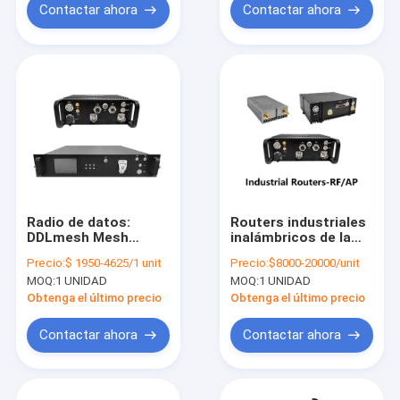
protocolo MAVLink y
Contactar ahora
Contactar ahora
motor servo sin
escobillas
Radio de datos:
Routers industriales
DDLmesh Mesh
inalámbricos de la
inalámbrico /
serie HX-RF&AP
Precio:
$ 1950-4625/1 unit
Precio:
$8000-20000/unit
Vehículo de enlace
MOQ:
1 UNIDAD
MOQ:
1 UNIDAD
de datos / montado
en el bastidor Serie-
Obtenga el último precio
Obtenga el último precio
ultra largo alcance、
baja latencia、bajo
Contactar ahora
Contactar ahora
costo Video HD y
transmisión de datos
a distancia Enlace de
datos multicanal