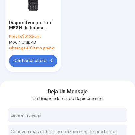
Recorrido por la fábrica
Control de calidad
Dispositivo portátil
MESH de banda
Contacta con nosotros
ancha MANET de la
Precio:
$5150/unit
serie BEAMmesh
MOQ:
1 UNIDAD
El blog
Obtenga el último precio
Contactar ahora
Radio de la red de malla
Enlace de datos/Video HD/Redes inalámbricas industriales
Deja Un Mensaje
Le Responderemos Rápidamente
Transmisión de datos inalámbrica
Las demás