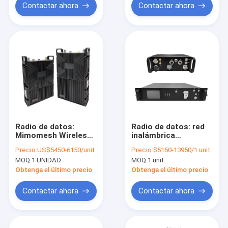
inalámbricas
Contactar ahora
Contactar ahora
mimomesh)
Radio de datos:
Radio de datos: red
Mimomesh Wireless
inalámbrica
Mesh/Data Link-
Mimomesh/enlace de
Precio:
US$5450-6150/unit
Precio:
$5150-13950/1 unit
Powerful Serie de
datos de vehículo
MOQ:
1 UNIDAD
MOQ:
1 unit
mochilas
estándar/serie
montada en rack
Obtenga el último precio
Obtenga el último precio
Contactar ahora
Contactar ahora