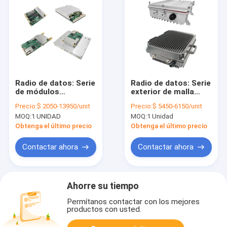
Radio de datos: Serie
Radio de datos: Serie
de módulos
exterior de malla
OEM/ODM
inalámbrica/enlace
Precio:
$ 2050-13950/unit
Precio:
$ 5450-6150/unit
redundantes de
de datos estable
MOQ:
1 UNIDAD
MOQ:
1 Unidad
enlace de
Mimomesh
datos/malla
Obtenga el último precio
Obtenga el último precio
inalámbrica
Mimomesh
Contactar ahora
Contactar ahora
Ahorre su tiempo
Permítanos contactar con los mejores
productos con usted.