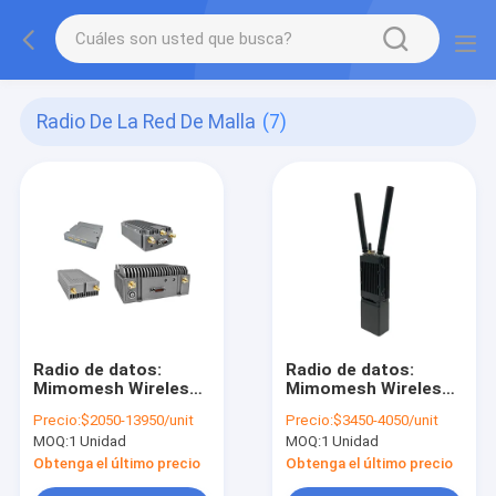
Radio De La Red De Malla
(7)
Radio de datos:
Radio de datos:
Mimomesh Wireless
Mimomesh Wireless
Mesh/Data Link-
Mesh/Enlace de
Precio:
$2050-13950/unit
Precio:
$3450-4050/unit
Lightweight Airborne
datos - Serie de
MOQ:
1 Unidad
MOQ:
1 Unidad
Series (Sería
múltiples
aerotransportada
dispositivos
Obtenga el último precio
Obtenga el último precio
ligera de redes
portátiles