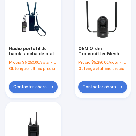
Radio portátil de
OEM Ofdm
banda ancha de malla
Transmitter Mesh
Transceptor de radio
Dispositivos de
Precio:
$5,250.00/sets >=1 sets
Precio:
$5,250.00/sets >=1 sets
intercomunicador
comunicación de
Obtenga el último precio
Obtenga el último precio
despliegue de la
cámara
Contactar ahora
Contactar ahora
En casa
Productos
Sobre nosotros