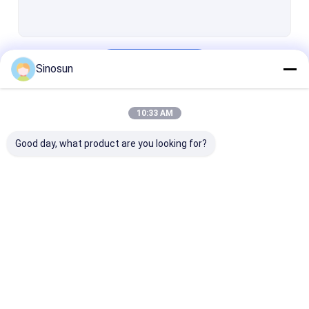
Continuar
Sinosun
10:33 AM
Nuestras Categorías
Good day, what product are you looking for?
Radio de la red de
Enlace de
Transmisión d
malla
datos/Video
datos inalámb
HD/Redes
inalámbricas
industriales