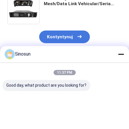
Mesh/Data Link Vehicular/Seria
montowana w szafie - Ultra daleki
zasięg, Niskie opóźnienia, Niska
cena, Transmisja wideo HD i danych
na duże odległości, Wielokanałowy
łącze danych
Kontyntynuj
Sinosun
Polecane Produkty
11:37 PM
Good day, what product are you looking for?
DDLmesh Wireless
Routery
Radio danych:
Data Link Mesh
bezprzewodowe
DDLmesh Wire
Radio System z ultra
przemysłowe serii
Mesh/Data Lin