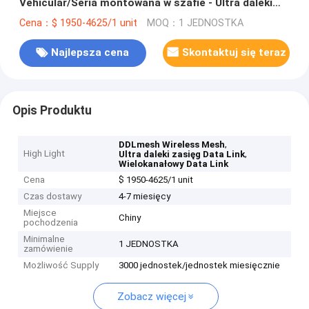
Vehicular/Seria montowana w szafie - Ultra daleki
zasięg, Niskie opóźnienia, Niska cena, Transmisja
Cena：$ 1950-4625/1 unit
MOQ：1 JEDNOSTKA
wideo HD i danych na duże odległości,
Wielokanałowy łącze danych
Najlepsza cena
Skontaktuj się teraz
Opis Produktu
,
DDLmesh Wireless Mesh
High Light
,
Ultra daleki zasięg Data Link
Wielokanałowy Data Link
Cena
$ 1950-4625/1 unit
Czas dostawy
4-7 miesięcy
Miejsce
Chiny
pochodzenia
Minimalne
1 JEDNOSTKA
zamówienie
Możliwość Supply
3000 jednostek/jednostek miesięcznie
Zobacz więcej