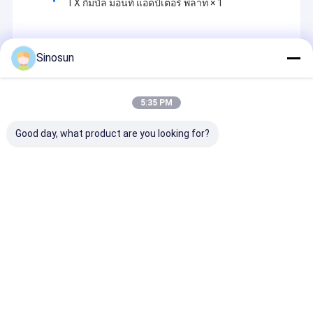
TX กิมบัล มอนท์ แอดป์เตอร์ พลาท × 1
Sinosun
Recommended Products
5:35 PM
Good day, what product are you looking for?
ระบบวิทยุตาข่ายข้อมูล
วิทยุข้อมูล: Mimomesh
วิทยุข้อมูล: DD
ไร้สาย DDLmesh พร้อม
Wireless Mesh/Data
Wireless Mesh
ระยะทางไกลพิเศษ
Link - ชุดกลางแจ้งที่
Link โมดูล O
ความหน่วงต่ำ และการ
เสถียร
Series - ระยะไ
ส่งข้อมูลหลายช่อง
พิเศษ、ความหน่
ส่งคำถาม
ส่งคำถาม
ส่งคำถา
สัญญาณ
ต้นทุนต่ำ วิดีโอ
การส่งข้อมูลระ
Multi-channel
Link
Desktop Site
บ้าน
เกี่ยวกับเรา
ติดต่อเรา