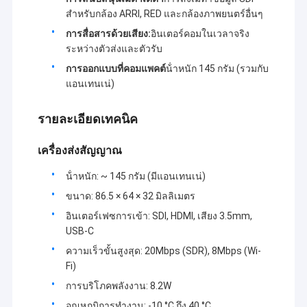
สําหรับกล้อง ARRI, RED และกล้องภาพยนตร์อื่นๆ
การสื่อสารด้วยเสียง:
อินเตอร์คอมในเวลาจริง
ระหว่างตัวส่งและตัวรับ
การออกแบบที่คอมแพคต์
น้ําหนัก 145 กรัม (รวมกับ
แอนเทนเน่)
รายละเอียดเทคนิค
เครื่องส่งสัญญาณ
น้ําหนัก: ~ 145 กรัม (มีแอนเทนเน่)
ขนาด: 86.5 × 64 × 32 มิลลิเมตร
อินเตอร์เฟซการเข้า: SDI, HDMI, เสียง 3.5mm,
บ้าน
USB-C
บริษัท เซ็นเจ่น ซีโนซุน เทคโนโลยี จํากัด (Shenzhen
ความเร็วขั้นสูงสุด: 20Mbps (SDR), 8Mbps (Wi-
สินค้า
Sinosun Technology Co.,Ltd.) ได้ดําเนินธุรกิจในด้าน
Fi)
บริการส่งข้อมูลไร้สายตั้งแต่ปี 1996 เช่น การพัฒนาสินค้า,
การบริโภคพลังงาน: 8.2W
เกี่ยวกับเรา
การใช้งานและวิศวกรรมเครือข่าย
อุณหภูมิการทํางาน: -10 °C ถึง 40 °C