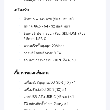
ทัวร์โรงงาน
ในทศวรรษที่ผ่านมาบนพื้นฐานของการดูดซึมเทคนิคชั้นนํา
เครื่องรับ
ในอุตสาหกรรมโลกในอุปกรณ์ส่งข้อมูลไร้สายขึ้นอยู่กับคุณ
การควบคุมคุณภาพ
สมบัติที่นําไปใช้ในสาขาต่าง ๆ และพึ่งพาการพัฒนาของ
น้ําหนัก: ~ 145 กรัม (มีแอนเทนเน่)
มหาวิทยาลัยและสถาบันวิจัยชื่อดังในประเทศในปัจจุบัน ซิ
นอสันพัฒนาและผลิตวิทยุข้อมูลดิจิตอลที่ทันสมัยที่สุด,วิทยุ
ติดต่อเรา
ขนาด: 86.5 × 64 × 32 มิลลิเมตร
ข้อมูลสมาร์ท,โมดูลข้อมูลดิจิตอล,วิทยุกระโดดความถี่
อินเตอร์เฟซการออกเสียง: SDI, HDMI, เสียง
ความเร็วสูง,อุตสาหกรรมไร้สายเอเธอร์เน็ต,เครือข่ายวิทยุ
บล็อก
3.5mm, USB-C
วีดีโอ HD / โมดูล, AD-HOC/MESH เครือข่าย Mesh ที่จัด
ความเร็วขั้นสูงสุด: 20Mbps
ตนเอง, สายเชื่อมข้อมูลไร้สาย GNSS/RTK, I/O ระยะไกลไร้
สายอุตสาหกรรม, เครื่องรับข้อมูลมือถือและเครื่องรับเสียง,
การบริโภคพลังงาน: 8.3W
เครื่องขยายพลังงาน RF สองทิศเครื่องรหัสเสียง-รหัสถอน
วิทยุเครือข่ายตาข่าย
อุณหภูมิการทํางาน: -10 °C ถึง 40 °C
เสียง, การเชื่อมต่อพอร์ตซับซ้อนหลายชุด, โมดูลโค้ดที่อยู่
จุดต่อจุดหลายจุด และสินค้าชุดอื่น ๆ ที่ใช้กันอย่างแพร่
ลิงค์ข้อมูล/วิดีโอ HD/เครือข่ายไร้สายอุตสาหกรรม
เนื้อหาของแพ็คเกจ
หลายในน้ํามัน / ก๊าซ, น้ํา / ไฟฟ้าเครือข่ายพลังงาน/ระบบ
ความร้อน/ก๊าซถ่านหิน/ทางรถไฟฟ้า/การขนส่ง, ไฟฟ้า
การส่งข้อมูลแบบไร้สาย
เครื่องส่งสัญญาณ DJI SDR (TX) × 1
ถนน/แผ่นดินไหว/สภาพอากาศ/คุ้มครองสิ่งแวดล้อม, การ
ควบคุมการเก็บข้อมูลและ GPS, การสํารวจ, การเงิน, โลหะ
เครื่องรับส่ง DJI SDR (RX) × 1
คนอื่น
/ อุตสาหกรรมเคมีและอุตสาหกรรมเครือข่าย Ethernet
สาย USB-A ถึง USB-C (43 ซม.) × 1
แบบไร้สายอุตสาหกรรม, การถ่ายทอดวีดีโอระยะไกล
เครื่องบินไร้คนขับ / เรือไร้คนขับ / รถไร้คนขับ และสาย
TX กล้องติดตั้งป้ายปรับปรุง × 1
เชื่อมข้อมูลไร้สายหลายเส้นทางที่หุ่นยนต์ควบคุม