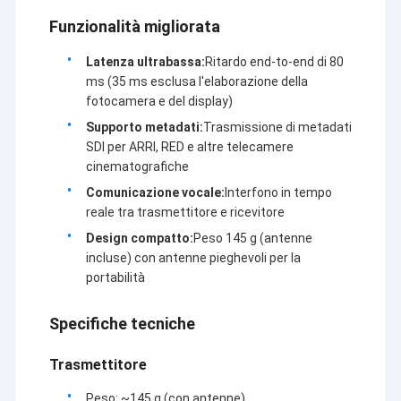
Funzionalità migliorata
Latenza ultrabassa:
Ritardo end-to-end di 80
ms (35 ms esclusa l'elaborazione della
fotocamera e del display)
Supporto metadati:
Trasmissione di metadati
SDI per ARRI, RED e altre telecamere
cinematografiche
Comunicazione vocale:
Interfono in tempo
reale tra trasmettitore e ricevitore
Design compatto:
Peso 145 g (antenne
incluse) con antenne pieghevoli per la
portabilità
Casa.
Shenzhen Sinosun Technology Co., Ltd. si occupa da
Specifiche tecniche
Prodotti
1996 di servizi di trasmissione di dati wireless, quali lo
sviluppo di prodotti, applicazioni e ingegneria di rete.
Trasmettitore
Su di noi
Negli ultimi dieci anni, sulla base dell'assorbimento di
Peso: ~145 g (con antenne)