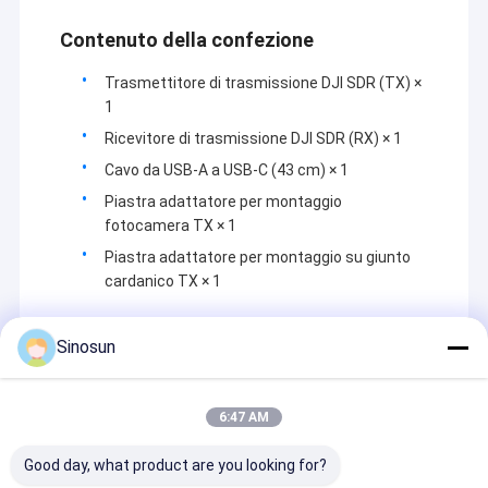
GPS, geodesia, finanza, metallurgia/industria chimica
e automazione del controllo dei processi
Contenuto della confezione
industriali,reti Ethernet industriali senza fili,
trasmissione video a lunga distanza, droni/nave senza
Trasmettitore di trasmissione DJI SDR (TX) ×
equipaggio/veicolo senza equipaggio e il
1
collegamento wireless multi-path che il robot
Ricevitore di trasmissione DJI SDR (RX) × 1
controlla.
Cavo da USB-A a USB-C (43 cm) × 1
Piastra adattatore per montaggio
fotocamera TX × 1
Piastra adattatore per montaggio su giunto
cardanico TX × 1
Sinosun
Recommended Products
6:47 AM
Good day, what product are you looking for?