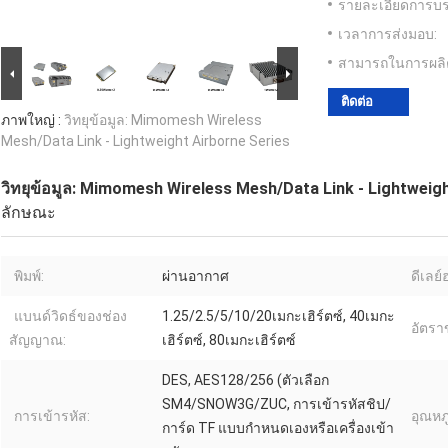
รายละเอียดการบร
เวลาการส่งมอบ:
สามารถในการผลิ
ติดต่อ
ภาพใหญ่ :
วิทยุข้อมูล: Mimomesh Wireless
Mesh/Data Link - Lightweight Airborne Series
วิทยุข้อมูล: Mimomesh Wireless Mesh/Data Link - Lightweig
ลักษณะ
พิมพ์:
ผ่านอากาศ
ดีเลย์
แบนด์วิดธ์ของช่อง
1.25/2.5/5/10/20เมกะเฮิร์ตซ์, 40เมกะ
อัตราข
สัญญาณ:
เฮิร์ตซ์, 80เมกะเฮิร์ตซ์
DES, AES128/256 (ตัวเลือก
SM4/SNOW3G/ZUC, การเข้ารหัสชิป/
การเข้ารหัส:
อุณหภ
การ์ด TF แบบกำหนดเองหรือเครื่องเข้า