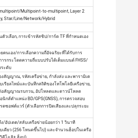
ultipoint/Multipoint-to-multipoint, Layer 2
ay, Star/Line/Network/Hybrid
วเลือก, การเข้ารหัสชิป/การ์ด TF ที่กำหนดเอง
นเอง/การเลือกความถี่อัจฉริยะที่ได้รับการ
)/การกระโดดความถี่แบบปรับได้เต็มแบนด์ FHSS/
ยระดับ
่องสัญญาณ, รหัสเครือข่าย, กำลังส่ง และพารามิเต
เรียลไทม์และบันทึกสถิติของโทโพโลยีเครือข่าย,
ต่อสัญญาณรบกวน, อัปโหลดและดาวน์โหลด
ทรอนิกส์ตำแหน่ง BD/GPS(GNSS), การตรวจสอบ
รดซอฟต์แวร์ (ตัวเลือกการปิดเสียงและปลุกระยะ
ึง/อัปเดต/สลับเครือข่ายน้อยกว่า 1 วินาที
ระบบเดียว (256 โหนดขึ้นไป) และจำนวนฮ็อปในเครือ
วิดีโอ 8+ ฮ็อป)