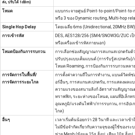
ส่ง, ปรับได้ 1dBm)
โหมด
แบบกระจายศูนย์ Point-to-point/Point-to-m
หรือ 3 ของ Dynamic routing, Multi-hop rel
Single Hop Delay
โดยเฉลี่ย 6ms (Unidirectional, 20MHz BW)
การเข้ารหัส
DES, AES128/256 (SM4/SNOW3G/ZUC เป็นตั
หรือเครื่องเข้ารหัสภายนอก)
โหมดป้องกันการรบกวน
การเลือกช่องสัญญาณการสแกนสเปกตรัมด้วยต
ปรับปรุงแบบเต็มแบนด์ (การรับรู้สเปกตรัม
โหมด Roaming, การป้องกันการรบกวนหลา
การจัดการในพื้นที่/
การตั้งค่าความถี่ในการทำงาน, แบนด์วิดท์ช
การจัดการระยะไกล
อร์อื่นๆ, การสแกนสเปกตรัม, การแสดงผลแบบ
ความแรงของสนามลิงก์ อัตราส่วนสัญญาณ
ทราฟฟิก, ระยะห่างของโหนด, แผนที่อิเล็ก
อุณหภูมิ/แรงดันไฟฟ้า/การรบกวน, การอัปเก
ไกล)
อื่นๆ
เวลาเริ่มต้นน้อยกว่า 28 วินาที และเวลาเข้าถ
ไม่มีข้อจำกัดเกี่ยวกับความจุของผู้ใช้ของ
ข่าย Mesh (ข้อมูล 15+ ฮ็อป, เสียง 10+ ฮ็อป, 