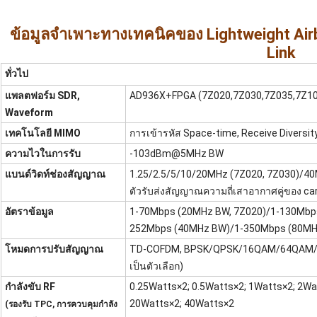
ข้อมูลจำเพาะทางเทคนิคของ Lightweight Air
Link
ทั่วไป
แพลตฟอร์ม SDR,
AD936X+FPGA (7Z020,7Z030,7Z035,7Z100
Waveform
เทคโนโลยี MIMO
การเข้ารหัส Space-time, Receive Diversit
ความไวในการรับ
-103dBm@5MHz BW
แบนด์วิดท์ช่องสัญญาณ
1.25/2.5/5/10/20MHz (7Z020, 7Z030)/
ตัวรับส่งสัญญาณความถี่เสาอากาศคู่ของ carr
อัตราข้อมูล
1-70Mbps (20MHz BW, 7Z020)/1-130Mbp
252Mbps (40MHz BW)/1-350Mbps (80MHz
โหมดการปรับสัญญาณ
TD-COFDM, BPSK/QPSK/16QAM/64QAM/256
เป็นตัวเลือก)
กำลังขับ RF
0.25Watts×2; 0.5Watts×2; 1Watts×2; 2Wa
20Watts×2; 40Watts×2
(รองรับ TPC, การควบคุมกำลัง