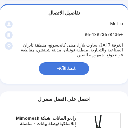
تفاصيل الاتصال
Mr. Liu
+86-13823678436
الغرفة 3A17، ساوث بلازا، مبنى كانجسونغ، منطقة تايران
الصناعية والتجارية، منطقة فوتيان، مدينة شينشن، مقاطعة
قوانغدونغ، جمهورية الصين.
ﺎﺘﺼﻟ ﺍﻶﻧ
احصل على افضل سعر ل
راديو البيانات: شبكة Mimomesh
اللاسلكية/وصلة بيانات - سلسلة