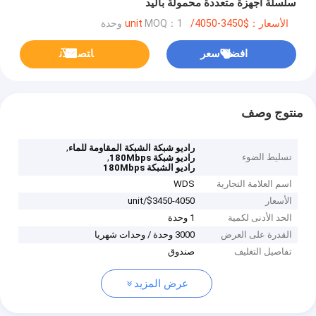
سلسلة أجهزة متعددة محمولة باليد
الأسعار：$3450-4050/unit
MOQ：1 وحدة
افضل سعر
ﺎﺘﺼﻟ ﺍﻶﻧ
منتوج وصف
,
راديو شبكة الشبكة المقاومة للماء
تسليط الضوء
,
راديو شبكة 180Mbps
راديو الشبكة 180Mbps
اسم العلامة التجارية
WDS
الأسعار
$3450-4050/unit
الحد الأدنى لكمية
1 وحدة
القدرة على العرض
3000 وحدة / وحدات شهريا
تفاصيل التغليف
صندوق
عرض المزيد