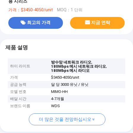
용 시리즈
가격：$3450-4050/unit
MOQ：1 단위
최고의 가격
지금 연락
제품 설명
,
방수망 네트워크 라디오
하이 라이트
,
180Mbps 메시 네트워크 라디오
180Mbps 메시 라디오
가격
$3450-4050/unit
공급 능력
달 당 3000 유닛 / 유닛
모델 번호
MIMO-HH
배달 시간
4-7개월
브랜드 이름
WDS
더 많은 것을 전망하십시오