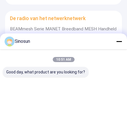
De radio van het netwerknetwerk
BEAMmesh Serie MANET Breedband MESH Handheld
Sinosun
Datalink/HD Video/Industriële draadloze
netwerken
10:51 AM
Routers voor draadloze industriële verbindingen van de
Good day, what product are you looking for?
HX-serie-RF&AP
Draadloze Gegevenstransmissie
Draadloze Radio Router Modem Ethernet Lange
Afstand