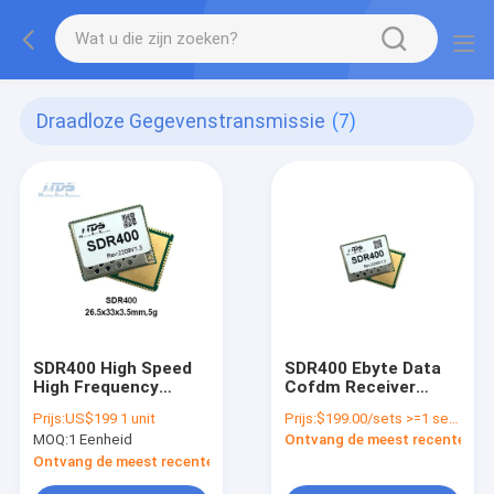
Draadloze Gegevenstransmissie
(7)
SDR400 High Speed
SDR400 Ebyte Data
High Frequency
Cofdm Receiver
Transmitter Hopping
Hopping Digital Radio
Prijs:
US$199 1 unit
Prijs:
$199.00/sets >=1 sets
Digital Radio Module
Module
MOQ:
1 Eenheid
Ontvang de meest recente Prij
Ontvang de meest recente Prijs