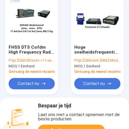
FHSS DTS Cofdm
Hoge
High Frequency Radio
snelheidsfrequentie
Transmitter
draadloze
Prijs:
$260.00/sets >=1 sets
Prijs:
$260/unit (MM2 Module), $370/unit (FGR2 Enclosed)
Draadloze
radiozender 5 Watt
MOQ:
1 Eenheid
MOQ:
1 Eenheid
gegevensoverdracht
SDR-transceiver
Ontvang de meest recente Prijs
Ontvang de meest recente Prij
Contact nu
Contact nu
Bespaar je tijd
Laat ons met u contact opnemen met de
beste producten.