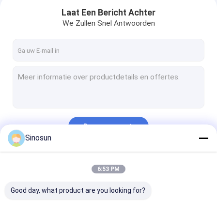
Laat Een Bericht Achter
We Zullen Snel Antwoorden
Doorgaan
Sinosun
Thuis
Onze Categorieën
6:53 PM
Producten
Good day, what product are you looking for?
Over ons