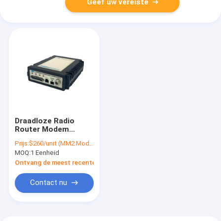
Geef uw vereiste
Draadloze Radio
Router Modem
Ethernet Lange
Prijs:
$260/unit (MM2 Module), $370/unit (FGR2 Enclosed)
Afstand
MOQ:
1 Eenheid
Ontvang de meest recente Prijs
Contact nu