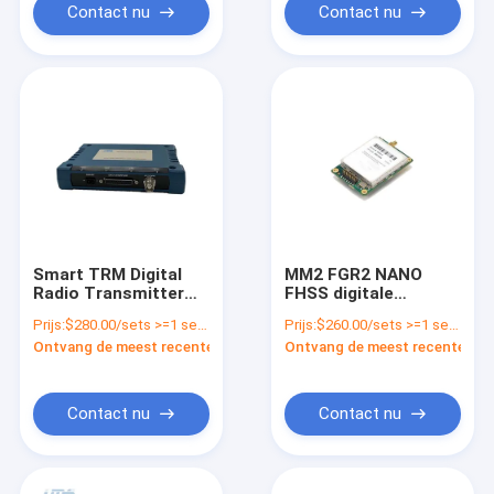
Contact nu
Contact nu
Smart TRM Digital
MM2 FGR2 NANO
Radio Transmitter
FHSS digitale
micro sDR
radiomodule Cofdm-
Prijs:
$280.00/sets >=1 sets
Prijs:
$260.00/sets >=1 sets
Transceiver Module
ontvanger
Ontvang de meest recente Prijs
Ontvang de meest recente Prij
Contact nu
Contact nu