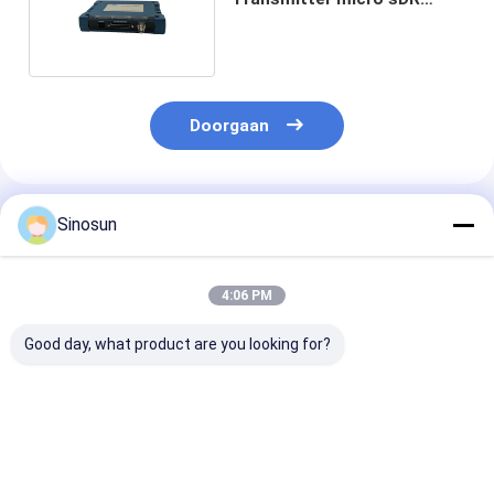
Transceiver Module
Doorgaan
Geadviseerde Producten
Sinosun
4:06 PM
Good day, what product are you looking for?
MM2 FGR2 NANO
SDR400 Ebyte Data
Hoge
FHSS digitale
Cofdm Receiver
snelheidsfrequ
radiomodule Cofdm-
Hopping Digital
draadloze
ontvanger
Radio Module
radiozender 5