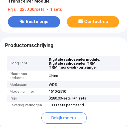
Transceiver Module
Prijs：$280.00/sets >=1 sets
Beste prijs
Contact nu
Productomschrijving
,
Digitale radiozendermodule
Hoog licht
,
Digitale radiozender TRM
TRM micro-sdr-ontvanger
Plaats van
China
herkomst
Merknaam
WDS
Modelnummer
1510/2510
Prijs
$280.00/sets >=1 sets
Levering vermogen
1000 sets per maand
Bekijk meer