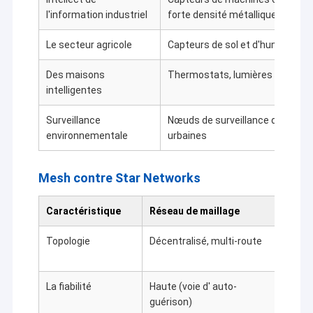
l'information industriel
forte densité métallique
Le secteur agricole
Capteurs de sol et d'humidité 
Des maisons
Thermostats, lumières et capte
intelligentes
Surveillance
Nœuds de surveillance de la quali
environnementale
urbaines
Mesh contre Star Networks
Caractéristique
Réseau de maillage
Rése
Topologie
Décentralisé, multi-route
Nœud 
radia
La fiabilité
Haute (voie d' auto-
Infér
guérison)
de dé