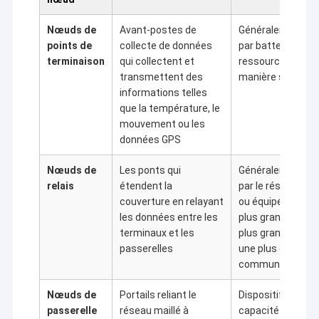
Nœuds de
Avant-postes de
Généralement al
points de
collecte de données
par batterie, limit
terminaison
qui collectent et
ressources et dé
transmettent des
manière statique
informations telles
que la température, le
mouvement ou les
données GPS
Nœuds de
Les ponts qui
Généralement al
relais
étendent la
par le réseau élec
couverture en relayant
ou équipé de batt
les données entre les
plus grandes, av
terminaux et les
plus grande mémo
À la maison
passerelles
une plus grande 
Shenzhen Sinosun Technology Co., Ltd. s'est engagée
communication
Produits
dans des services de transmission de données sans
fil à partir de 1996, tels que le développement de
Nœuds de
Portails reliant le
Dispositifs de gr
produits, les applications et l'ingénierie réseau.
À propos de nous
passerelle
réseau maillé à
capacité dotés d