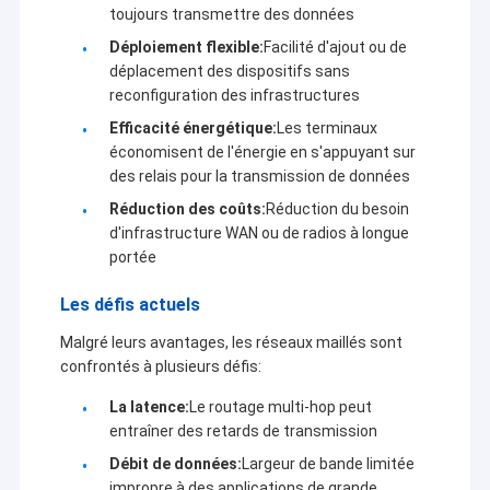
pétrole/gaz, l'eau/électricité,Réseau
toujours transmettre des données
électrique/chauffage/gaz de charbon/chemins de
Déploiement flexible:
Facilité d'ajout ou de
fer/transports, éclairage de rue/tremblement de
déplacement des dispositifs sans
terre/température/protection de l'environnement,
reconfiguration des infrastructures
contrôle de l'acquisition de données et GPS,
géométrie, finance, métallurgie/industrie chimique et
Efficacité énergétique:
Les terminaux
automatisation du contrôle des processus
économisent de l'énergie en s'appuyant sur
industriels,réseaux Ethernet sans fil industriels, la
des relais pour la transmission de données
transmission vidéo à longue distance, les
Réduction des coûts:
Réduction du besoin
drones/navires sans pilote/véhicules sans pilote et la
d'infrastructure WAN ou de radios à longue
liaison de données sans fil multi-pathes contrôlée par
portée
le robot.
Les défis actuels
Malgré leurs avantages, les réseaux maillés sont
confrontés à plusieurs défis:
La latence:
Le routage multi-hop peut
entraîner des retards de transmission
Débit de données:
Largeur de bande limitée
impropre à des applications de grande