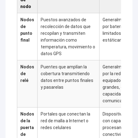
nodo
Nodos
Puestos avanzados de
Generalmente al
de
recolección de datos que
por batería, con 
punto
recopilan y transmiten
limitados y desp
final
información como
estáticamente
temperatura, movimiento o
datos GPS
Nodos
Puentes que amplían la
Generalmente al
de
cobertura transmitiendo
por la red eléctric
relé
datos entre puntos finales
equipados con ba
y pasarelas
grandes, con may
capacidad de mem
comunicación
En casa
Shenzhen Sinosun Technology Co., Ltd. se ha
Nodos
Portales que conectan la
Dispositivos de a
Productos
dedicado a servicios de transmisión de datos
de la
red de malla a Internet o
con capacidades 
inalámbricos desde 1996, como el desarrollo de
puerta
redes celulares
procesamiento de
productos, aplicaciones e ingeniería de redes.
Sobre nosotros
de
conectividad en l