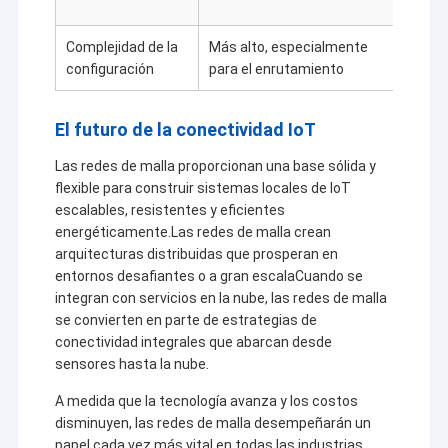
númer
Complejidad de la
Más alto, especialmente
Imple
configuración
para el enrutamiento
El futuro de la conectividad IoT
Las redes de malla proporcionan una base sólida y
flexible para construir sistemas locales de IoT
escalables, resistentes y eficientes
energéticamente.Las redes de malla crean
arquitecturas distribuidas que prosperan en
entornos desafiantes o a gran escalaCuando se
integran con servicios en la nube, las redes de malla
se convierten en parte de estrategias de
conectividad integrales que abarcan desde
sensores hasta la nube.
A medida que la tecnología avanza y los costos
disminuyen, las redes de malla desempeñarán un
papel cada vez más vital en todas las industrias,