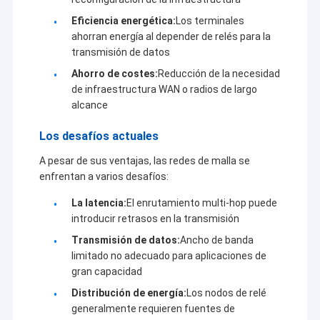
carbón/ferrocarril/transporte, iluminación de
calles/terremotos/condiciones
Eficiencia energética:
Los terminales
meteorológicas/protección del medio ambiente,
ahorran energía al depender de relés para la
control de la adquisición de datos y GPS, topografía,
transmisión de datos
finanzas, metalurgia/industria química y
Ahorro de costes:
Reducción de la necesidad
automatización del control de procesos
de infraestructura WAN o radios de largo
industriales,redes Ethernet inalámbricas industriales,
alcance
transmisión de vídeo a larga distancia, drones/nave
no tripulada/vehículo no tripulado y el enlace de datos
Los desafíos actuales
inalámbricos de múltiples vías que controla el robot.
A pesar de sus ventajas, las redes de malla se
enfrentan a varios desafíos:
La latencia:
El enrutamiento multi-hop puede
introducir retrasos en la transmisión
Transmisión de datos:
Ancho de banda
limitado no adecuado para aplicaciones de
gran capacidad
Distribución de energía:
Los nodos de relé
generalmente requieren fuentes de