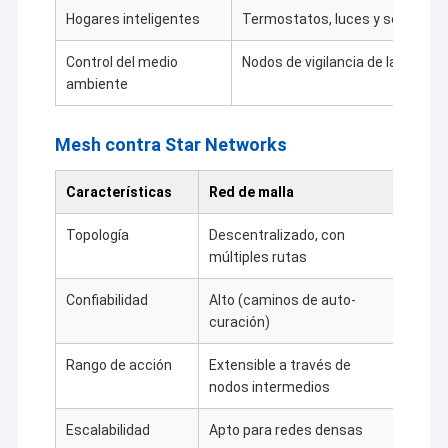
Hogares inteligentes
Termostatos, luces y sensores
Control del medio
Nodos de vigilancia de la calidad
ambiente
Mesh contra Star Networks
Características
Red de malla
Red d
Topología
Descentralizado, con
Núcle
múltiples rutas
radia
Confiabilidad
Alto (caminos de auto-
Bajo 
curación)
único
Rango de acción
Extensible a través de
Limit
nodos intermedios
Escalabilidad
Apto para redes densas
Limit