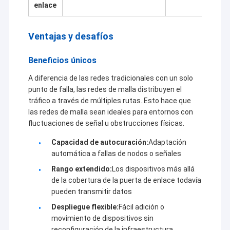
enlace
En la última década, sobre la base de la absorción de
Recorrido por la fábrica
tecnología líder en la industria mundial en equipos de
transmisión de datos inalámbricos,dependiendo de
Control de calidad
Ventajas y desafíos
las características aplicadas en diferentes campos y
confiando en el poder de las universidades y
Contacta con nosotros
Beneficios únicos
institutos de investigación nacionales famososEn la
actualidad, Sinosun desarrolla y produce la radio de
El blog
A diferencia de las redes tradicionales con un solo
datos digital más avanzada, radio de datos
punto de falla, las redes de malla distribuyen el
inteligente, módulo de datos digital, radio de salto de
tráfico a través de múltiples rutas..Esto hace que
frecuencia de alta velocidad, Ethernet inalámbrico
las redes de malla sean ideales para entornos con
industrial,radio/módulo de vídeo HD de red, red de
Radio de la red de malla
fluctuaciones de señal u obstrucciones físicas.
malla de autoorganización AD-HOC/MESH, enlace de
datos inalámbricos GNSS/RTK, entrada/salida remota
Capacidad de autocuración:
Adaptación
Enlace de datos/Video HD/Redes inalámbricas industriales
inalámbrica industrial, transmisor de datos y voz
automática a fallas de nodos o señales
móvil portátil, amplificador de potencia de RF
Transmisión de datos inalámbrica
Rango extendido:
Los dispositivos más allá
bidireccional,codificador-descodificador de voz,
conexión compleja de puertos multiserie, módulo de
de la cobertura de la puerta de enlace todavía
codificación de direcciones punto a punto y otros
Las demás
pueden transmitir datos
productos de serie que se utilizan ampliamente en
Despliegue flexible:
Fácil adición o
petróleo/gas, agua/electricidad,Red de
movimiento de dispositivos sin
energía/calentamiento/gas de
reconfiguración de la infraestructura