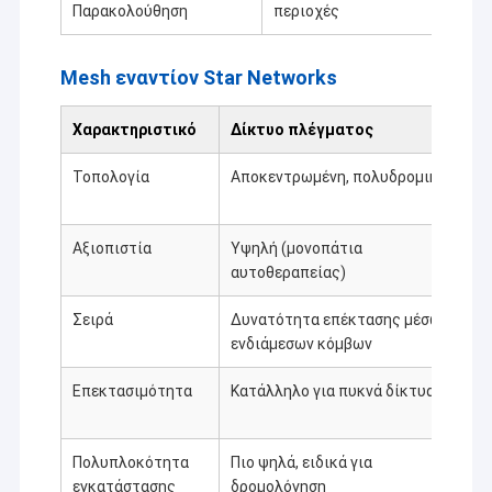
Παρακολούθηση
περιοχές
Mesh εναντίον Star Networks
Χαρακτηριστικό
Δίκτυο πλέγματος
St
Τοπολογία
Αποκεντρωμένη, πολυδρομική
Κε
συ
Αξιοπιστία
Υψηλή (μονοπάτια
Κά
αυτοθεραπείας)
ση
Σειρά
Δυνατότητα επέκτασης μέσω
Πε
ενδιάμεσων κόμβων
σή
Επεκτασιμότητα
Κατάλληλο για πυκνά δίκτυα
Πε
ο 
Πολυπλοκότητα
Πιο ψηλά, ειδικά για
Πι
εγκατάστασης
δρομολόγηση