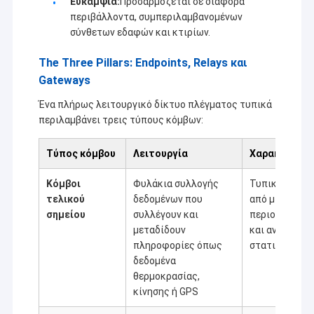
Ευκαμψία:
Προσαρμόζεται σε διάφορα
περιβάλλοντα, συμπεριλαμβανομένων
σύνθετων εδαφών και κτιρίων.
The Three Pillars: Endpoints, Relays και
Gateways
Ένα πλήρως λειτουργικό δίκτυο πλέγματος τυπικά
περιλαμβάνει τρεις τύπους κόμβων:
Τύπος κόμβου
Λειτουργία
Χαρακτηριστ
Κόμβοι
Φυλάκια συλλογής
Τυπικά τροφο
τελικού
δεδομένων που
από μπαταρίε
σημείου
συλλέγουν και
περιορισμένο
μεταδίδουν
και αναπτύσσ
Σπίτι
πληροφορίες όπως
στατικά
Η Shenzhen Sinosun Technology Co., Ltd. ασχολείται
δεδομένα
Προϊόντα
με υπηρεσίες ασύρματης μετάδοσης δεδομένων
θερμοκρασίας,
από το 1996, όπως η ανάπτυξη προϊόντων,
κίνησης ή GPS
εφαρμογές και μηχανική δικτύων.
Σχετικά με εμάς