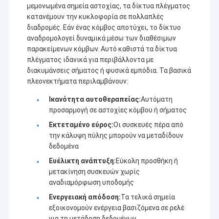
κωδικοποίησης διευθύνσεων σημείου προς
μεμονωμένα σημεία αστοχίας, τα δίκτυα πλέγματος
πολλαπλό σημείο και άλλα προϊόντα σειράς που
κατανέμουν την κυκλοφορία σε πολλαπλές
χρησιμοποιούνται ευρέως στο πετρέλαιο/αέριο,
διαδρομές. Εάν ένας κόμβος αποτύχει, το δίκτυο
νερό/ηλεκτρική ενέργεια,δίκτυο ηλεκτρικής
αναδρομολογεί δυναμικά μέσω των διαθέσιμων
ενέργειας/θερμότητας/αερίου άνθρακα/
παρακείμενων κόμβων. Αυτό καθιστά τα δίκτυα
σιδηροδρόμων/μεταφορών, οδικά φώτα/σεισμοί/
πλέγματος ιδανικά για περιβάλλοντα με
καιρικές συνθήκες/προστασία του περιβάλλοντος,
διακυμάνσεις σήματος ή φυσικά εμπόδια. Τα βασικά
έλεγχος της απόκτησης δεδομένων και GPS,
πλεονεκτήματα περιλαμβάνουν:
γεωγραφική έρευνα, χρηματοδότηση,
μεταλλουργία/χημική βιομηχανία και
Ικανότητα αυτοθεραπείας:
Αυτόματη
αυτοματοποίηση ελέγχου βιομηχανικών
προσαρμογή σε αστοχίες κόμβου ή σήματος
διαδικασιών,βιομηχανικά ασύρματα δίκτυα Ethernet,
Εκτεταμένο εύρος:
Οι συσκευές πέρα ​​από
τηλεοπτική μετάδοση μεγάλης απόστασης,
την κάλυψη πύλης μπορούν να μεταδίδουν
drones/unmanned ship/unmanned vehicle και η
δεδομένα
πολυδιάδρομη ασύρματη σύνδεση δεδομένων που
ελέγχεται από το ρομπότ.
Ευέλικτη ανάπτυξη:
Εύκολη προσθήκη ή
μετακίνηση συσκευών χωρίς
αναδιαμόρφωση υποδομής
Ενεργειακή απόδοση:
Τα τελικά σημεία
εξοικονομούν ενέργεια βασιζόμενα σε ρελέ
για τη μετάδοση δεδομένων