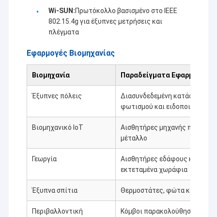
Wi-SUN:
Πρωτόκολλο βασισμένο στο IEEE
802.15.4g για έξυπνες μετρήσεις και
πλέγματα
Εφαρμογές Βιομηχανίας
Βιομηχανία
Παραδείγματα Εφαρμογών
Έξυπνες πόλεις
Διασυνδεδεμένη κατάσταση κο
φωτισμού και ειδοποιήσεις
Βιομηχανικό IoT
Αισθητήρες μηχανής που επικ
μέταλλο
Γεωργία
Αισθητήρες εδάφους και υγρα
εκτεταμένα χωράφια
Έξυπνα σπίτια
Θερμοστάτες, φώτα και αισθητ
Περιβαλλοντική
Κόμβοι παρακολούθησης της π