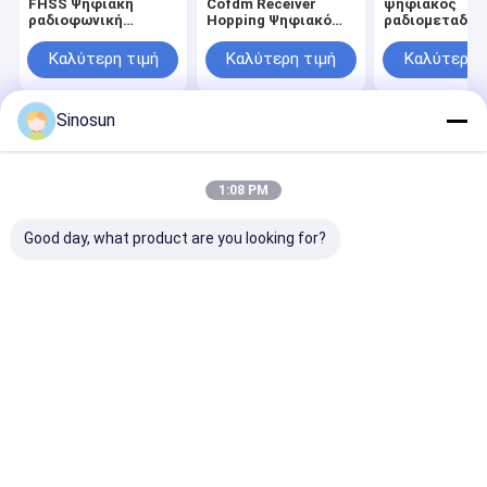
FHSS Ψηφιακή
Cofdm Receiver
ψηφιακός
ραδιοφωνική
Hopping Ψηφιακό
ραδιομεταδότ
μονάδα Cofdm
Ραδιοφωνικό
μικρο sDR
Transceiver
Μοντέλο
Transceiver M
Καλύτερη τιμή
Καλύτερη τιμή
Καλύτερη 
Sinosun
Αρχική
Περίπου
επαφή
Desktop
Σελίδα
εμείς
Site
Sitemap
Privacy Policy
1:08 PM
Ποιότητα
Ραδιόφωνο δικτύων πλέγματος
Κίνα
εργοστάσιο.Copyright © 2026 Shenzhen Sinosun Technology Co.,
Good day, what product are you looking for?
Ltd.. All Rights Reserved.
Σπίτι
Προϊόντα
Σχετικά με εμάς