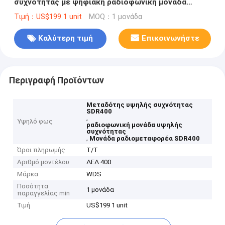
συχνότητας με ψηφιακή ραδιοφωνική μονάδα
άλματος
Τιμή：US$199 1 unit
MOQ：1 μονάδα
Καλύτερη τιμή
Επικοινωνήστε
Περιγραφή Προϊόντων
Μεταδότης υψηλής συχνότητας
SDR400
,
Υψηλό φως
ραδιοφωνική μονάδα υψηλής
συχνότητας
,
Μονάδα ραδιομεταφορέα SDR400
Όροι πληρωμής
Τ/Τ
Αριθμό μοντέλου
ΔΕΔ 400
Μάρκα
WDS
Ποσότητα
1 μονάδα
παραγγελίας min
Τιμή
US$199 1 unit