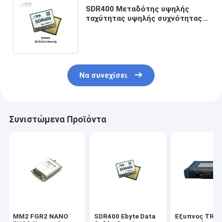
SDR400 Μεταδότης υψηλής
ταχύτητας υψηλής συχνότητας
με ψηφιακή ραδιοφωνική
μονάδα άλματος
Να συνεχίσει
Συνιστώμενα Προϊόντα
ΜΜ2 FGR2 ΝΑΝΟ
SDR400 Ebyte Data
Έξυπνος TRM