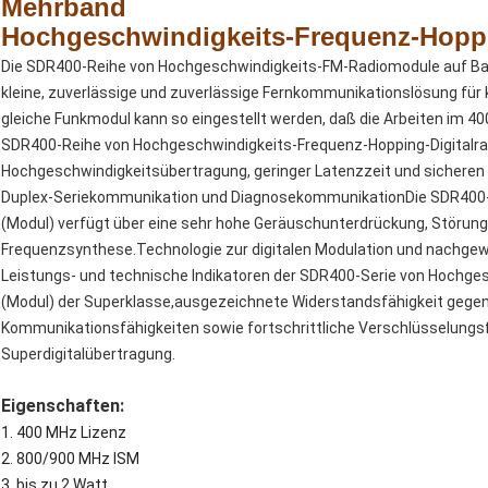
Mehrband
Hochgeschwindigkeits-Frequenz-Hoppin
Die SDR400-Reihe von Hochgeschwindigkeits-FM-Radiomodule auf Bas
kleine, zuverlässige und zuverlässige Fernkommunikationslösung 
gleiche Funkmodul kann so eingestellt werden, daß die Arbeiten im
SDR400-Reihe von Hochgeschwindigkeits-Frequenz-Hopping-Digitalrad
Hochgeschwindigkeitsübertragung, geringer Latenzzeit und sicheren
Duplex-Seriekommunikation und DiagnosekommunikationDie SDR400-R
(Modul) verfügt über eine sehr hohe Geräuschunterdrückung, Störung
Frequenzsynthese.Technologie zur digitalen Modulation und nachgew
Leistungs- und technische Indikatoren der SDR400-Serie von Hochges
(Modul) der Superklasse,ausgezeichnete Widerstandsfähigkeit gege
Kommunikationsfähigkeiten sowie fortschrittliche Verschlüsselungsf
Superdigitalübertragung.
Eigenschaften:
1. 400 MHz Lizenz
2. 800/900 MHz ISM
3. bis zu 2 Watt