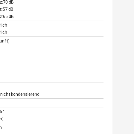
z:70 dB
z:57 dB
z:65 dB
lich
lich
unft)
 nicht kondensierend
5 "
m)
n