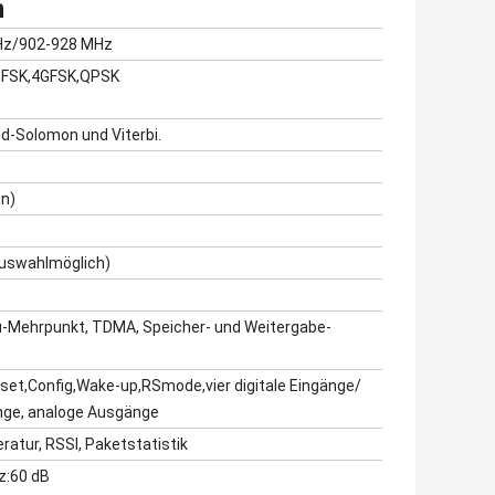
n
Hz/902-928 MHz
GFSK,4GFSK,QPSK
d-Solomon und Viterbi.
on)
uswahlmöglich)
u-Mehrpunkt, TDMA, Speicher- und Weitergabe-
et,Config,Wake-up,RSmode,vier digitale Eingänge/
nge, analoge Ausgänge
atur, RSSI, Paketstatistik
z:60 dB