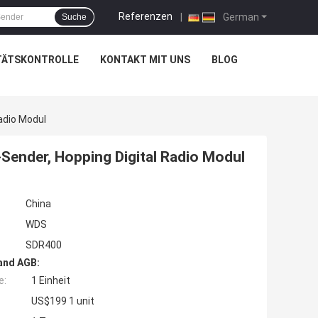
Referenzen
|
German
Suche
TÄTSKONTROLLE
KONTAKT MIT UNS
BLOG
adio Modul
ender, Hopping Digital Radio Modul
China
WDS
SDR400
and AGB:
e:
1 Einheit
US$199 1 unit