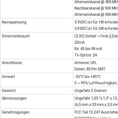
Alternativkanal @ 400 MH
Nachbarskanal @ 900 MH
Alternativkanal @ 900 MH
Kernspannung
3.3VDC ist für 1W erforder
3.6VDC ist für 2W erforder
Stromverbrauch
(3.3V) Schlaf: <1mA ((Zuk
20mA
Rx: 45 bis 98 mA
Tx-Spitze: 2A
Anschlüsse
Antenne: UFL
Daten: 80 Pin SMT
Umwelt
-55°C bis +85°C
5 ~ 95% Luftfeuchtigkeit,
Gewicht
Ungefähr 5 Gramm.
Abmessungen
Ungefähr 1,05 "x 1,3" x 13,
(6,5 mm x 33 mm x 3,5 m
Genehmigungen
FCC Teil 15.247 Ausstehe