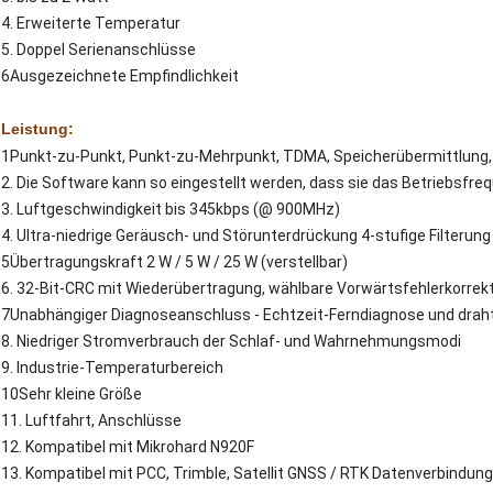
4. Erweiterte Temperatur
5. Doppel Serienanschlüsse
6Ausgezeichnete Empfindlichkeit
Leistung:
1Punkt-zu-Punkt, Punkt-zu-Mehrpunkt, TDMA, Speicherübermittlung
2. Die Software kann so eingestellt werden, dass sie das Betriebsf
3. Luftgeschwindigkeit bis 345kbps (@ 900MHz)
4. Ultra-niedrige Geräusch- und Störunterdrückung 4-stufige Filterung
5Übertragungskraft 2 W / 5 W / 25 W (verstellbar)
6. 32-Bit-CRC mit Wiederübertragung, wählbare Vorwärtsfehlerkorrek
7Unabhängiger Diagnoseanschluss - Echtzeit-Ferndiagnose und dra
8. Niedriger Stromverbrauch der Schlaf- und Wahrnehmungsmodi
9. Industrie-Temperaturbereich
10Sehr kleine Größe
11. Luftfahrt, Anschlüsse
12. Kompatibel mit Mikrohard N920F
13. Kompatibel mit PCC, Trimble, Satellit GNSS / RTK Datenverbindung