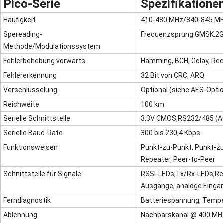
Pico-Serie
Spezifikatione
Häufigkeit
410-480 MHz/840-845 M
Spereading-
Frequenzsprung GMSK,2
Methode/Modulationssystem
Fehlerbehebung vorwärts
Hamming, BCH, Golay, Ree
Fehlererkennung
32 Bit von CRC, ARQ
Verschlüsselung
Optional (siehe AES-Opti
Reichweite
100 km
Serielle Schnittstelle
3.3V CMOS,RS232/485 (A
Serielle Baud-Rate
300 bis 230,4 Kbps
Funktionsweisen
Punkt-zu-Punkt, Punkt-z
Repeater, Peer-to-Peer
Schnittstelle für Signale
RSSI-LEDs,Tx/Rx-LEDs,Res
Ausgänge, analoge Eingä
Ferndiagnostik
Batteriespannung, Temper
Ablehnung
Nachbarskanal @ 400 MH