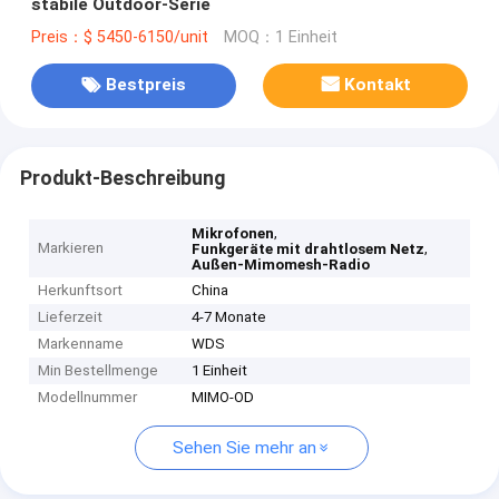
stabile Outdoor-Serie
Preis：$ 5450-6150/unit
MOQ：1 Einheit
Bestpreis
Kontakt
Produkt-Beschreibung
,
Mikrofonen
Markieren
,
Funkgeräte mit drahtlosem Netz
Außen-Mimomesh-Radio
Herkunftsort
China
Lieferzeit
4-7 Monate
Markenname
WDS
Min Bestellmenge
1 Einheit
Modellnummer
MIMO-OD
Sehen Sie mehr an