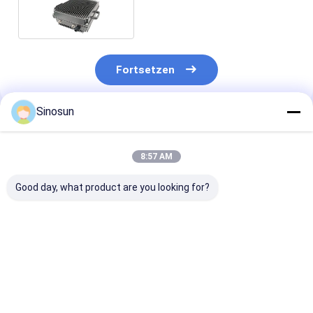
stabile Outdoor-Serie
Fortsetzen
Sinosun
Empfohlene Produkte
8:57 AM
Good day, what product are you looking for?
Datenfunk:
Datenradio:
Datenfunk:
Mimomesh Wireless
Mimomesh Wireless
Mimomesh Wir
Mesh/Datenverbindung
Mesh/Datenlink-
Mesh/Datenve
- Leichte Luftfahrt-
Mehrfach-Handheld-
- Leistungssta
Serie
Serie
Rucksack-Seri