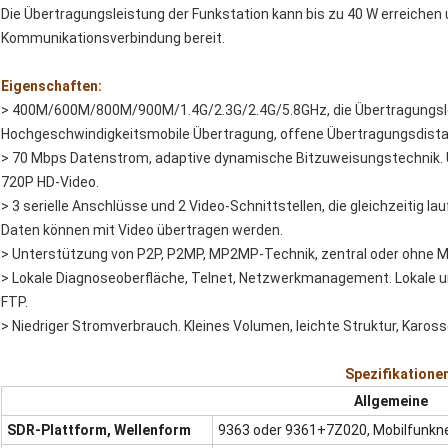
Die Übertragungsleistung der Funkstation kann bis zu 40 W erreichen u
Kommunikationsverbindung bereit.
Eigenschaften:
> 400M/600M/800M/900M/1.4G/2.3G/2.4G/5.8GHz, die Übertragungsle
Hochgeschwindigkeitsmobile Übertragung, offene Übertragungsdista
> 70 Mbps Datenstrom, adaptive dynamische Bitzuweisungstechnik. U
720P HD-Video.
> 3 serielle Anschlüsse und 2 Video-Schnittstellen, die gleichzeitig 
Daten können mit Video übertragen werden.
> Unterstützung von P2P, P2MP, MP2MP-Technik, zentral oder ohne M
> Lokale Diagnoseoberfläche, Telnet, Netzwerkmanagement. Lokale u
FTP.
> Niedriger Stromverbrauch. Kleines Volumen, leichte Struktur, Karosse
Spezifikatione
Allgemeine
SDR-Plattform, Wellenform
9363 oder 9361+7Z020, Mobilfunk