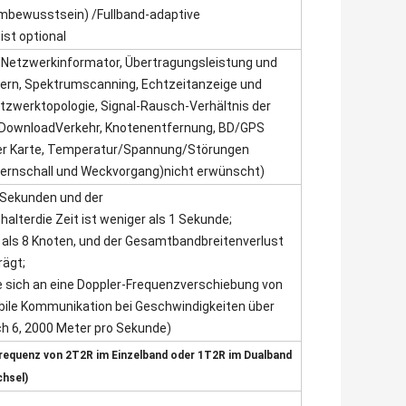
mbewusstsein) /Fullband-adaptive
st optional
, Netzwerkinformator, Übertragungsleistung und
ern, Spektrumscanning, Echtzeitanzeige und
tzwerktopologie, Signal-Rausch-Verhältnis der
 Download
Verkehr, Knotenentfernung, BD/GPS
er Karte, Temperatur/
Spannung/Störungen
ernschall und Weckvorgang)
nicht erwünscht)
8 Sekunden und der
halter
die Zeit ist weniger als 1 Sekunde;
 als 8 Knoten, und der Gesamtbandbreitenverlust
rägt;
e sich an eine Doppler-Frequenzverschiebung von
bile Kommunikation bei Geschwindigkeiten über
h 6, 2000 Meter pro Sekunde)
requenz von 2T2R im Einzelband oder 1T2R im Dualband
chsel)