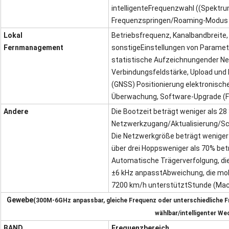
intelligente
Frequenzwahl ((Spektru
Frequenzspringen/
Roaming-Modus i
Lokal
Betriebsfrequenz, Kanalbandbreite
Fernmanagement
sonstige
Einstellungen von Paramet
statistische Aufzeichnungen
der Ne
Verbindungsfeldstärke, Upload und
(GNSS) Positionierung elektronisch
Überwachung, Software-Upgrade (F
Andere
Die Bootzeit beträgt weniger als 2
Netzwerkzugang/Aktualisierung/Sc
Die Netzwerkgröße beträgt weniger
über drei Hopps
weniger als 70% bet
Automatische Trägerverfolgung, di
±6 kHz anpasst
Abweichung, die mo
7200 km/h unterstützt
Stunde (Mac
Gewebe
(300M-6GHz anpassbar, gleiche Frequenz oder unterschiedliche F
wählbar/intelligenter We
BAND
Frequenzbereich