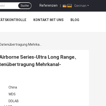
Referenzen
|
German
Suche
TÄTSKONTROLLE
KONTAKT MIT UNS
BLOG
Datenradio: DDLmesh Wireless Mesh/Data Link Airborne Series-Ultra Long Range、Low Latency、Low Cost HD Video&Distance Datenübertragung Mehrkanal-Datenverbindung
Airborne Series-Ultra Long Range、
tenübertragung Mehrkanal-
China
WDS
DDLAB