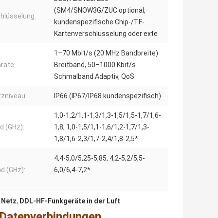
(SM4/SNOW3G/ZUC optional,
hlüsselung:
kundenspezifische Chip-/TF-
Kartenverschlüsselung oder exte
1–70 Mbit/s (20 MHz Bandbreite)
rate:
Breitband, 50–1000 Kbit/s
Schmalband Adaptiv, QoS
zniveau:
IP66 (IP67/IP68 kundenspezifisch)
1,0-1,2/1,1-1,3/1,3-1,5/1,5-1,7/1,6-
d (GHz):
1,8, 1,0-1,5/1,1-1,6/1,2-1,7/1,3-
1,8/1,6-2,3/1,7-2,4/1,8-2,5*
4,4-5,0/5,25-5,85, 4,2-5,2/5,5-
d (GHz):
6,0/6,4-7,2*
 Netz
,
DDL-HF-Funkgeräte in der Luft
 Datenverbindungen