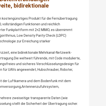
ite, bidirektionale
in kostengünstiges Produkt für die Fernübertragung
, vollständigen Funktionen und reichlich
ter Funkplattform mit 2×2 MIMO, es übernimmt
gorithmus, Low Density Parity Check (LDPC)
chnologie zur Erreichung starker
nzzeit, eine bidirektionale Mehrkanal-Netzwerk-
rtragung.Die weltweit führende, mit Code modulierte,
rungsfreies und sicheres Verschlüsselungsdesign für
n für UAVs angewendet, Hubschrauber, Roboter,
t der Luftkamera und dem Bodenfunk mit dem
romversorgung,Antennenzufuhrsystem,
mehrere zweiseitige transparente Daten (wie
lung stellt die Sicherheit der Übertragung sicher.