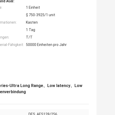
and AGB:
e:
1 Einheit
$ 750-3925/1 unit
rmationen:
Kasten
1 Tag
ngen:
T/T
ial-Fähigkeit:
50000 Einheiten pro Jahr
Series-Ultra Long Range、Low latency、Low
enverbindung
DES, AES128/256