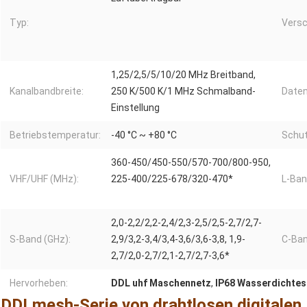
Typ:
Versc
1,25/2,5/5/10/20 MHz Breitband,
Kanalbandbreite:
250 K/500 K/1 MHz Schmalband-
Daten
Einstellung
Betriebstemperatur:
-40 °C ~ +80 °C
Schut
360-450/450-550/570-700/800-950,
VHF/UHF (MHz):
225-400/225-678/320-470*
L-Ban
2,0-2,2/2,2-2,4/2,3-2,5/2,5-2,7/2,7-
S-Band (GHz):
2,9/3,2-3,4/3,4-3,6/3,6-3,8, 1,9-
C-Ban
2,7/2,0-2,7/2,1-2,7/2,7-3,6*
Hervorheben:
DDL uhf Maschennetz
,
IP68 Wasserdichtes
DDLmesh-Serie von drahtlosen digitalen