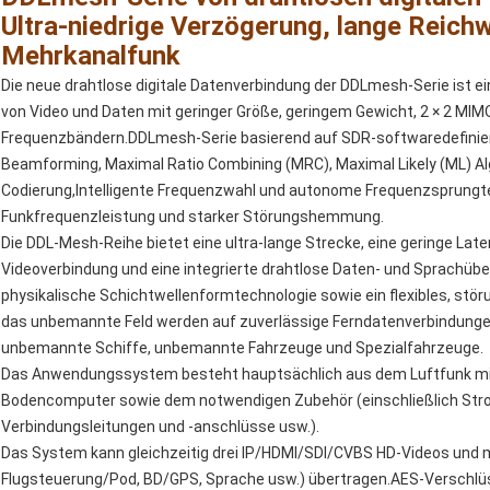
Ultra-niedrige Verzögerung, lange Reichwe
Mehrkanalfunk
Die neue drahtlose digitale Datenverbindung der DDLmesh-Serie ist e
von Video und Daten mit geringer Größe, geringem Gewicht, 2 × 2 MIMO
Frequenzbändern.DDLmesh-Serie basierend auf SDR-softwaredefinier
Beamforming, Maximal Ratio Combining (MRC), Maximal Likely (ML) Al
Codierung,Intelligente Frequenzwahl und autonome Frequenzsprungte
Funkfrequenzleistung und starker Störungshemmung.
Die DDL-Mesh-Reihe bietet eine ultra-lange Strecke, eine geringe Late
Videoverbindung und eine integrierte drahtlose Daten- und Sprachübe
physikalische Schichtwellenformtechnologie sowie ein flexibles, stö
das unbemannte Feld werden auf zuverlässige Ferndatenverbindunge
unbemannte Schiffe, unbemannte Fahrzeuge und Spezialfahrzeuge.
Das Anwendungssystem besteht hauptsächlich aus dem Luftfunk mi
Bodencomputer sowie dem notwendigen Zubehör (einschließlich St
Verbindungsleitungen und -anschlüsse usw.).
Das System kann gleichzeitig drei IP/HDMI/SDI/CVBS HD-Videos und 
Flugsteuerung/Pod, BD/GPS, Sprache usw.) übertragen.AES-Verschlüsse