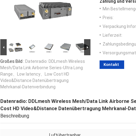
Zahlung und Vers
Min Bestellmeng
Preis:
Verpackung Info
Lieferzeit:
Zahlungsbedingu
Versorgungsmater
Großes Bild :
Datenradio: DDLmesh Wireless
Kontakt
Mesh/Data Link Airborne Series-Ultra Long
Range、Low latency、Low Cost HD
Video&Distance Datenübertragung
Mehrkanal-Datenverbindung
Datenradio: DDLmesh Wireless Mesh/Data Link Airborne 
Cost HD Video&Distance Datenübertragung Mehrkanal-Dat
Beschreibung
Luftübertragbar