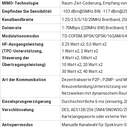
MIMO-Technologie
Raum-Zeit-Codierung, Empfang von 
Empfinden Sie Sensibilität
-103 dBm@5MHz BW, -117 dBm@2
Kanalbandbreite
1.25/2.5/5/10/20MHz Breitband, 2
Datenrate
1-70Mbps ((20MHz BW) Breitband, 
Modulationsmodus
TD-COFDM, BPSK/QPSK/16QAM/64QAM
HF-Ausgangsleistung
0.25 Watt x2; 0,5 Watt x2
(TPC-Unterstützung,
1 Watt x2; 2 Watt x2
Steuerung der
4 Watt x2; 5
Watt x2
Übertragungsleistung)
10 Watt x2; 20 Watt x2
30 Watt x2; 40 Watt x2
Art der Kommunikation
Dezentralisierte P2P-, P2MP- und
Kreuzverbindung,
Unterstützung von
Netzwerken mit dynamischem Rout
Einzelsprungverzögerung
Durchschnittliche 6 ms (einseitig,
Verschlüsselung
DES, AES128/256 (SM4/SNOW3G/ZUC 
Karte)
angepasste oder externe Ve
Antisperrmodus
Manuelle Kanalwahl für Spektrum-S