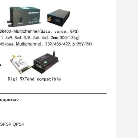
σύρματων
,4GFSK,QPSK