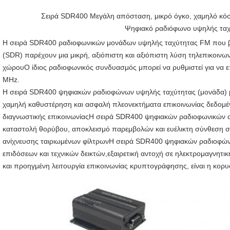
Σειρά SDR400 Μεγάλη απόσταση, μικρό όγκο, χαμηλό κό
Ψηφιακό ραδιόφωνο υψηλής ταχ
Η σειρά SDR400 ραδιοφωνικών μονάδων υψηλής ταχύτητας FM που βασ
(SDR) παρέχουν μια μικρή, αξιόπιστη και αξιόπιστη λύση τηλεπικοινω
χώρουΟ ίδιος ραδιοφωνικός συνδυασμός μπορεί να ρυθμιστεί για να ε
MHz.
Η σειρά SDR400 ψηφιακών ραδιοφώνων υψηλής ταχύτητας (μονάδα) με 
χαμηλή καθυστέρηση και ασφαλή πλεονεκτήματα επικοινωνίας δεδομένω
διαγνωστικής επικοινωνίαςΗ σειρά SDR400 ψηφιακών ραδιοφωνικών σ
καταστολή θορύβου, αποκλεισμό παρεμβολών και ευέλικτη σύνθεση σ
ανίχνευσης ταιριωμένων φίλτρωνΗ σειρά SDR400 ψηφιακών ραδιοφώνω
επιδόσεων και τεχνικών δεικτών,εξαιρετική αντοχή σε ηλεκτρομαγνητικ
και προηγμένη λειτουργία επικοινωνίας κρυπτογράφησης, είναι η κορ