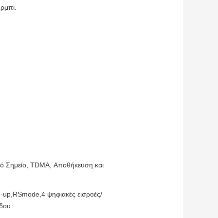
ερμπι.
λό Σημείο, TDMA, Αποθήκευση και
-up,RSmode,4 ψηφιακές εισροές/
όδου