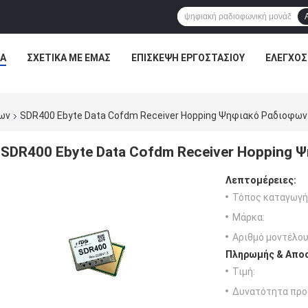
Α
ΣΧΕΤΙΚΆ ΜΕ ΕΜΆΣ
ΕΠΙΣΚΕΨΉ ΕΡΓΟΣΤΑΣΊΟΥ
ΈΛΕΓΧΟΣ
ίων
SDR400 Ebyte Data Cofdm Receiver Hopping Ψηφιακό Ραδιοφω
SDR400 Ebyte Data Cofdm Receiver Hopping
Λεπτομέρειες:
Τόπος καταγωγή
Μάρκα:
Αριθμό μοντέλου
Πληρωμής & Αποσ
Τιμή:
Δυνατότητα προ