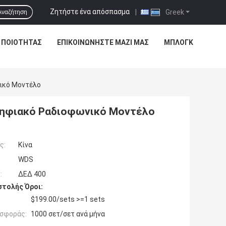
Ζητήστε ένα απόσπασμα
|
Greek
Αναζήτηση
 ΠΟΙΌΤΗΤΑΣ
ΕΠΙΚΟΙΝΩΝΉΣΤΕ ΜΑΖΊ ΜΑΣ
ΜΠΛΟΓΚ
νικό Μοντέλο
 Ψηφιακό Ραδιοφωνικό Μοντέλο
ς:
Κίνα
WDS
:
ΔΕΔ 400
τολής Όροι:
$199.00/sets >=1 sets
σφοράς:
1000 σετ/σετ ανά μήνα