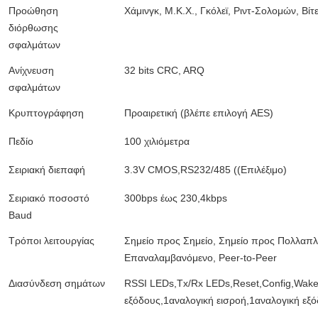
Προώθηση
Χάμινγκ, Μ.Κ.Χ., Γκόλεϊ, Ριντ-Σολομών, Βίτ
διόρθωσης
σφαλμάτων
Ανίχνευση
32 bits CRC, ARQ
σφαλμάτων
Κρυπτογράφηση
Προαιρετική (βλέπε επιλογή AES)
Πεδίο
100 χιλιόμετρα
Σειριακή διεπαφή
3.3V CMOS,RS232/485 ((Επιλέξιμο)
Σειριακό ποσοστό
300bps έως 230,4kbps
Baud
Τρόποι λειτουργίας
Σημείο προς Σημείο, Σημείο προς Πολλαπ
Επαναλαμβανόμενο, Peer-to-Peer
Διασύνδεση σημάτων
RSSI LEDs,Tx/Rx LEDs,Reset,Config,Wake
εξόδους,1αναλογική εισροή,1αναλογική εξ