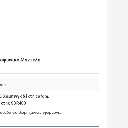
διοφωνικό Μοντέλο
άδα
0
,
Χόμπινγκ δέκτη cofdm
,
έκτης SDR400
νάδα για βιομηχανικές εφαρμογές