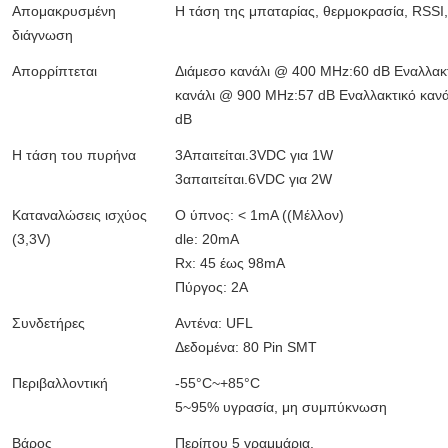
Απομακρυσμένη
Η τάση της μπαταρίας, θερμοκρασία, RSSI,
διάγνωση
Απορρίπτεται
Διάμεσο κανάλι @ 400 MHz:60 dB Εναλλακ
κανάλι @ 900 MHz:57 dB Εναλλακτικό καν
dB
Η τάση του πυρήνα
3Απαιτείται.3VDC για 1W
3απαιτείται.6VDC για 2W
Καταναλώσεις ισχύος
Ο ύπνος: < 1mA ((Μέλλον)
(3,3V)
dle: 20mA
Rx: 45 έως 98mA
Πύργος: 2A
Συνδετήρες
Αντένα: UFL
Δεδομένα: 80 Pin SMT
Περιβαλλοντική
-55°C~+85°C
5~95% υγρασία, μη συμπύκνωση
Βάρος
Περίπου 5 γραμμάρια.