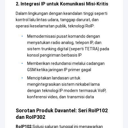
2. Integrasi IP untuk Komunikasi Misi-Kritis
Dalam dekade terakhir, atas dasar menyerap
Tur Pabrik
teknologi terkemuka di industri dunia dalam peralatan
Dalam lingkungan dengan keandalan tinggi seperti
transmisi data nirkabel,tergantung pada karakteristik
Kontrol Kualitas
kontrol lalu lintas udara, tanggap darurat, dan
yang diterapkan di berbagai bidang dan
operasi keselamatan publik, teknologi RoIP:
mengandalkan kekuatan universitas terkenal
Hubungi Kami
domestik dan lembaga penelitianSaat ini,Sinosun
Memodernisasi pusat komando dengan
mengembangkan dan memproduksi radio data digital
menyatukan radio analog, telepon IP, dan
Blog
yang paling canggih, radio data pintar, modul data
sistem trunking digital (seperti TETRA) pada
digital, radio frekuensi tinggi, industri nirkabel
konsol pengiriman berbasis IP
Ethernet,jaringan HD video radio/module, Jaringan
Memberikan redundansi melalui cadangan
mesh AD-HOC/MESH yang mengorganisir sendiri,
Radio jaringan jala
GSM ketika jaringan IP primer gagal
tautan data nirkabel GNSS/RTK, I/O jarak jauh nirkabel
industri, transceiver data dan suara seluler genggam,
Menciptakan landasan untuk
Tautan Data/Video HD/Jaringan Nirkabel Industri
amplifier daya RF Bidirectional,Voice coder-decoder,
mengintegrasikan sistem nirkabel lama
koneksi kompleks port multi-serial, modul
dengan teknologi IP modern termasuk VoIP,
Transmisi Data Nirkabel
pengkodean alamat titik ke multi-titik dan produk seri
konferensi video, dan transmisi data
lainnya yang banyak digunakan di minyak / gas, air /
listrik,jaringan listrik/panas/gas batubara/kereta
Yang lain
Sorotan Produk Davantel: Seri RoIP102
api/transportasi, lampu jalan/gempa
dan RoIP302
bumi/cuaca/perlindungan lingkungan, kontrol
pengumpulan data dan GPS, surveying, keuangan,
RoIP102:
Solusi saluran tunggal ini menawarkan