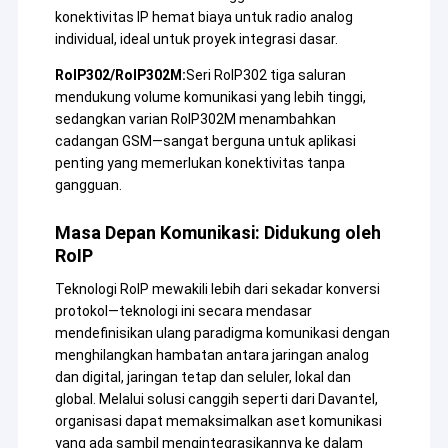
metalurgi/industri kimia dan otomatisasi kontrol
konektivitas IP hemat biaya untuk radio analog
proses industri,jaringan Ethernet nirkabel industri,
individual, ideal untuk proyek integrasi dasar.
transmisi video jarak jauh, drone/kapal tak
berawak/kendaraan tak berawak dan multi path
RoIP302/RoIP302M:
Seri RoIP302 tiga saluran
wireless data link yang dikendalikan robot.
mendukung volume komunikasi yang lebih tinggi,
sedangkan varian RoIP302M menambahkan
cadangan GSM—sangat berguna untuk aplikasi
penting yang memerlukan konektivitas tanpa
gangguan.
Masa Depan Komunikasi: Didukung oleh
RoIP
Teknologi RoIP mewakili lebih dari sekadar konversi
protokol—teknologi ini secara mendasar
mendefinisikan ulang paradigma komunikasi dengan
menghilangkan hambatan antara jaringan analog
dan digital, jaringan tetap dan seluler, lokal dan
global. Melalui solusi canggih seperti dari Davantel,
organisasi dapat memaksimalkan aset komunikasi
yang ada sambil mengintegrasikannya ke dalam