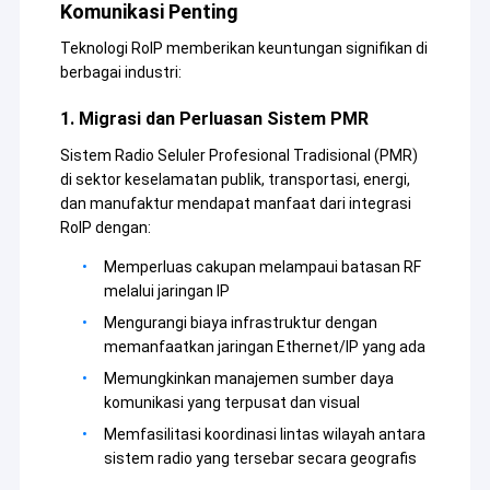
Komunikasi Penting
Teknologi RoIP memberikan keuntungan signifikan di
berbagai industri:
1. Migrasi dan Perluasan Sistem PMR
Sistem Radio Seluler Profesional Tradisional (PMR)
di sektor keselamatan publik, transportasi, energi,
dan manufaktur mendapat manfaat dari integrasi
RoIP dengan:
Memperluas cakupan melampaui batasan RF
melalui jaringan IP
Mengurangi biaya infrastruktur dengan
memanfaatkan jaringan Ethernet/IP yang ada
Rumah
Memungkinkan manajemen sumber daya
Shenzhen Sinosun Technology Co., Ltd. telah terlibat
komunikasi yang terpusat dan visual
Produk
dalam layanan transmisi data nirkabel sejak tahun
Memfasilitasi koordinasi lintas wilayah antara
1996, seperti pengembangan produk, aplikasi dan
sistem radio yang tersebar secara geografis
rekayasa jaringan.
Tentang Kami