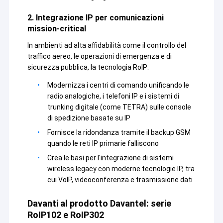
tecnologie leader nel settore mondiale delle
Visita alla fabbrica
2. Integrazione IP per comunicazioni
apparecchiature di trasmissione dei dati wireless,in
mission-critical
base alle caratteristiche applicate in diversi campi e
Controllo della qualità
basandosi sulla potenza delle università e degli
In ambienti ad alta affidabilità come il controllo del
istituti di ricerca famosi
Contattaci
traffico aereo, le operazioni di emergenza e di
nazionaliAttualmente,Sinosun sviluppa e produce la
sicurezza pubblica, la tecnologia RoIP:
più avanzata radio di dati digitali, radio di dati
Blog
intelligenti, modulo di dati digitali, radio ad alta
Modernizza i centri di comando unificando le
frequenza, Ethernet wireless industriale,radio/modulo
radio analogiche, i telefoni IP e i sistemi di
video HD di rete, rete a maglia auto-organizzante AD-
trunking digitale (come TETRA) sulle console
HOC/MESH, collegamento di dati wireless GNSS/RTK,
di spedizione basate su IP
Radio della rete a maglia
I/O remoto wireless industriale, ricevitore di dati e
Fornisce la ridondanza tramite il backup GSM
voce mobile portatile, amplificatore di potenza RF
Data Link/HD Video/Reti wireless industriali
bidirezionale,codificatore-decodificatore vocale,
quando le reti IP primarie falliscono
connessione complessa di porte multi-seriale, modulo
Crea le basi per l'integrazione di sistemi
Trasmissione dei dati senza fili
di codifica indirizzi punto-multi-punto e altri prodotti
wireless legacy con moderne tecnologie IP, tra
di serie ampiamente utilizzati nel settore
cui VoIP, videoconferenza e trasmissione dati
petrolio/gas, acqua/elettricità,rete
Altri
elettrica/calore/gas carbonifero/ferrovie/trasporti,
Davanti al prodotto Davantel: serie
illuminazione stradale/terremoto/meteo/protezione
RoIP102 e RoIP302
dell'ambiente, controllo dell'acquisizione dei dati e