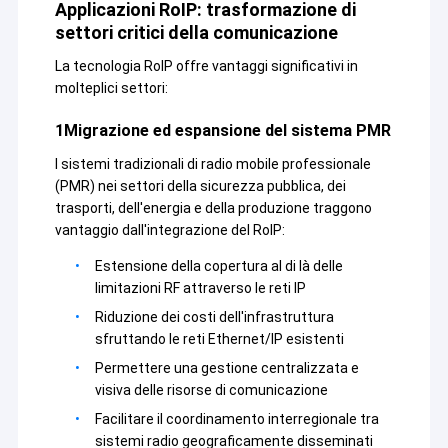
Applicazioni RoIP: trasformazione di
settori critici della comunicazione
La tecnologia RoIP offre vantaggi significativi in
molteplici settori:
1Migrazione ed espansione del sistema PMR
I sistemi tradizionali di radio mobile professionale
(PMR) nei settori della sicurezza pubblica, dei
trasporti, dell'energia e della produzione traggono
vantaggio dall'integrazione del RoIP:
Estensione della copertura al di là delle
limitazioni RF attraverso le reti IP
Riduzione dei costi dell'infrastruttura
Casa.
sfruttando le reti Ethernet/IP esistenti
Shenzhen Sinosun Technology Co., Ltd. si occupa da
Permettere una gestione centralizzata e
Prodotti
1996 di servizi di trasmissione di dati wireless, quali lo
visiva delle risorse di comunicazione
sviluppo di prodotti, applicazioni e ingegneria di rete.
Facilitare il coordinamento interregionale tra
Su di noi
sistemi radio geograficamente disseminati
Negli ultimi dieci anni, sulla base dell'assorbimento di