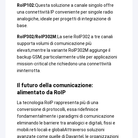
GPS, geodesia, finanza, metallurgia/industria chimica
RoIP102:
Questa soluzione a canale singolo offre
e automazione del controllo dei processi
una connettività IP conveniente per singole radio
industriali,reti Ethernet industriali senza fili,
analogiche, ideale per progetti di integrazione di
trasmissione video a lunga distanza, droni/nave senza
base.
equipaggio/veicolo senza equipaggio e il
collegamento wireless multi-path che il robot
RoIP302/RoIP302M:
La serie RoIP302 a tre canali
controlla.
supporta volumi di comunicazione più
elevati,mentre la variante RoIP302M aggiunge il
backup GSM, particolarmente utile per applicazioni
mission-critical che richiedono una connettività
ininterrotta.
Il futuro della comunicazione:
alimentato da RoIP
La tecnologia RoIP rappresenta più di una
conversione di protocolli, essa ridefinisce
fondamentalmente i paradigmi di comunicazione
eliminando le barriere tra analogici e digitali, fissi e
mobili.reti locali e globaliAttraverso soluzioni
avanzate come quelle di Davantel, le organizzazioni