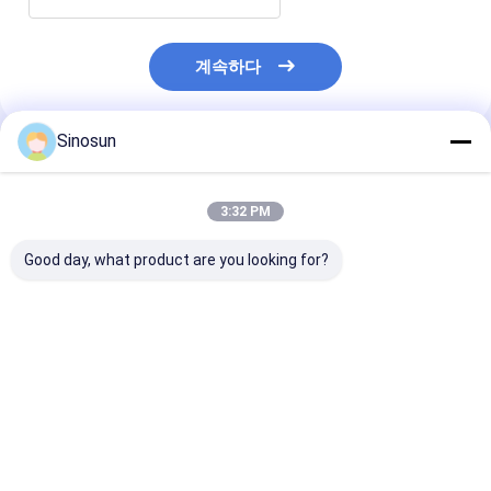
계속하다
Sinosun
추천된 제품
3:32 PM
Good day, what product are you looking for?
MAVLink 프로토콜과
BIAMP 유니버설 Cb 라
브러시리스 세르보 모터
디오 RF 증폭기 고전력
를 사용하여 실시간 추
양방향
적을 위한 세르보 제어
시스템으로 원격 무선
최고의 가격
최고의 가격
방향 안테나