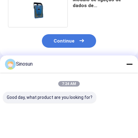
dados de
posicionamento PDL
Continue
Sinosun
Produtos Recomendados
7:24 AM
Good day, what product are you looking for?
Antenna direcional
BIAMP Universal Cb
sem fio remota com
Radio RF
sistema de controle
Amplificador de Alta