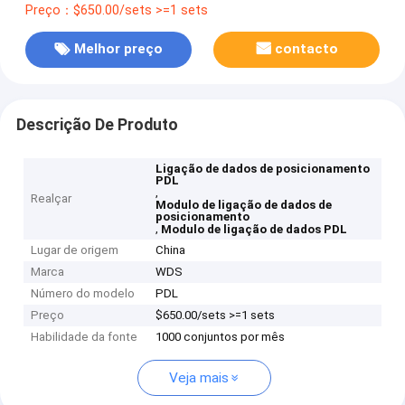
Preço：$650.00/sets >=1 sets
Melhor preço
contacto
Descrição De Produto
Ligação de dados de posicionamento
PDL
,
Realçar
Modulo de ligação de dados de
posicionamento
,
Modulo de ligação de dados PDL
Lugar de origem
China
Marca
WDS
Número do modelo
PDL
Preço
$650.00/sets >=1 sets
Habilidade da fonte
1000 conjuntos por mês
Veja mais