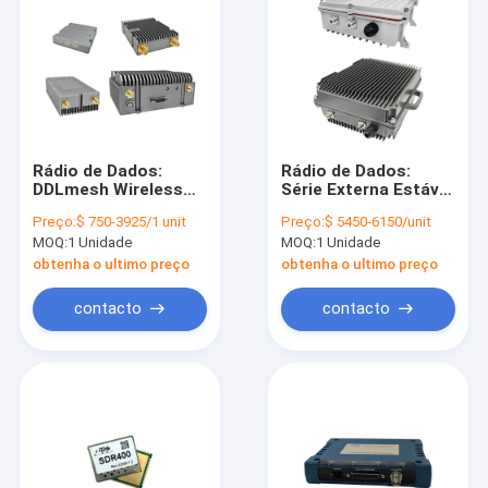
Rádio de Dados:
Rádio de Dados:
DDLmesh Wireless
Série Externa Estável
Mesh/Data Link
Mimomesh Wireless
Preço:
$ 750-3925/1 unit
Preço:
$ 5450-6150/unit
Airborne Series -
Mesh/Data Link
MOQ:
1 Unidade
MOQ:
1 Unidade
Ultra Longa
Distância, Baixa
obtenha o ultimo preço
obtenha o ultimo preço
latência, Baixo
Custo, Vídeo HD e
contacto
contacto
Transmissão de
Dados a Distância,
Data Link Multicanal