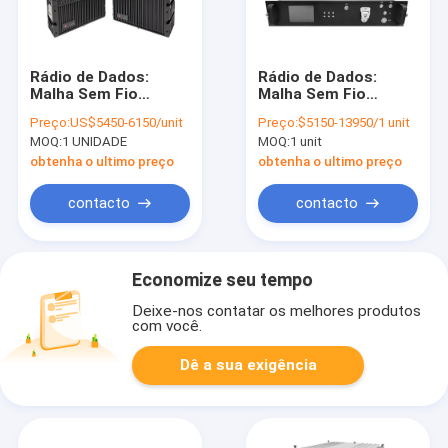
Rádio de Dados:
Rádio de Dados:
Malha Sem Fio
Malha Sem Fio
Mimomesh/Link de
Mimomesh/Link de
Preço:
US$5450-6150/unit
Preço:
$5150-13950/1 unit
Dados - Série
Dados - Série
MOQ:
1 UNIDADE
MOQ:
1 unit
Mochila Potente
Veicular/Montada em
Rack
obtenha o ultimo preço
obtenha o ultimo preço
contacto
contacto
Economize seu tempo
Deixe-nos contatar os melhores produtos
com você.
Dê a sua exigência