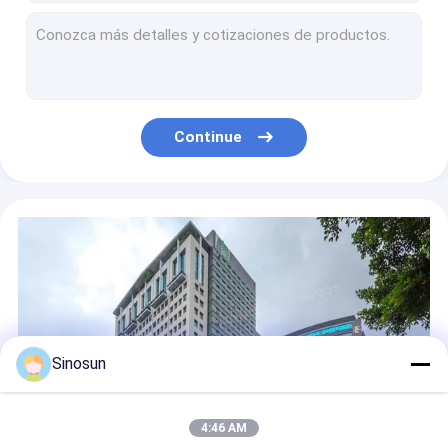
Multimodo de rádio de malha portátil Wifi para transmissão de vídeo
OEM Ofdm Transmitter Mesh Dispositivos de Comunicação Deployment Camera
Dispositivo de rede de malha de comando portátil
FHSS DTS Cofdm Transmissor de rádio de alta frequência Transmissão sem fio de dados
Transmissor de rádio sem fio de alta frequência de 5 Watt Transmissor SDR
Continue
Série BEAMmesh MANET Banda Larga MESH Portátil
Roteadores industriais sem fio da série HX-RF&AP
Rádio de Dados: DDLmesh Wireless Mesh/Data Link Veicular/Série Montada em Rack - Ultra Longa Distância, Baixa latência, Baixo Custo, Vídeo HD e Transmissão de Dados à Distância, Data Link Multicanal
Antenna direcional sem fio remota com sistema de controle de servo para rastreamento em tempo real usando o protocolo MAVLink e o servomotor sem escovas
BIAMP Universal Cb Radio RF Amplificador de Alta Potência BiDirecional
Sinosun
4:46 AM