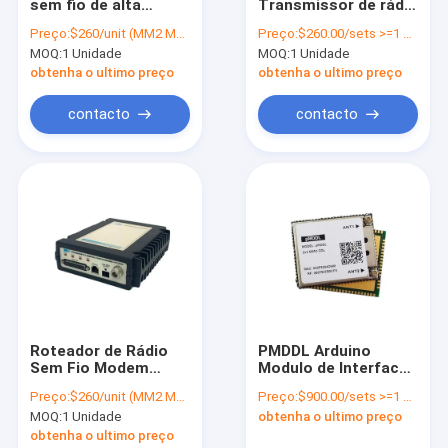
sem fio de alta
Transmissor de rádio
Visita à fábrica
frequência de 5 Watt
de alta frequência
Preço:
$260/unit (MM2 Module), $370/unit (FGR2 Enclosed)
Preço:
$260.00/sets >=1 sets
Transmissor SDR
Transmissão sem fio
MOQ:
1 Unidade
MOQ:
1 Unidade
de dados
Controle de qualidade
obtenha o ultimo preço
obtenha o ultimo preço
Contacte-nos
contacto
contacto
Blogue
Rádio da rede de malha
Ligação de dados/Vídeo HD/Redes sem fios industriais
Transmissão de dados sem fio
Roteador de Rádio
PMDDL Arduino
Sem Fio Modem
Modulo de Interface
Outros
Ethernet Longa
de Rádio
Preço:
$260/unit (MM2 Module), $370/unit (FGR2 Enclosed)
Preço:
$900.00/sets >=1 sets
Distância
Personalizado sem
MOQ:
1 Unidade
obtenha o ultimo preço
fio
obtenha o ultimo preço