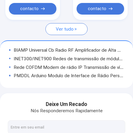
contacto
contacto
Ver tudo
BIAMP Universal Cb Radio RF Amplificador de Alta Potência BiDirecional
INET300/INET900 Redes de transmissão de módulos de rádio digitais Arduino
Rede COFDM Modem de rádio IP Transmissão de vídeo HD de longa distância
PMDDL Arduino Modulo de Interface de Rádio Personalizado sem fio
Veículo 900 MHz Modem de rádio de longo alcance personalizado
Modulo de ligação de dados de posicionamento PDL
SDR400 Ebyte Receptor de dados Cofdm Hopping Digital Radio Module
Deixe Um Recado
Rádio de Dados: Série de Módulos OEM/ODM de Malha Sem Fio DDLmesh/Data Link - Ultra Longa Distância, Baixa latência, Baixo Custo, Vídeo HD e Transmissão de Dados à Distância, Data Link Multicanal
Nós Responderemos Rapidamente
MM2 FGR2 NANO FHSS Módulo de rádio digital Cofdm Transceptor
Rede de rádio portátil de banda larga de malha