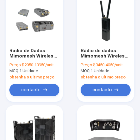
Rádio de Dados:
Rádio de dados:
Mimomesh Wireless
Mimomesh Wireless
Mesh/Data Link -
Mesh/Data Link-
Preço:
$2050-13950/unit
Preço:
$3450-4050/unit
Série Leve
Multiple Handheld
MOQ:
1 Unidade
MOQ:
1 Unidade
Aerotransportada
Series
obtenha o ultimo preço
obtenha o ultimo preço
contacto
contacto