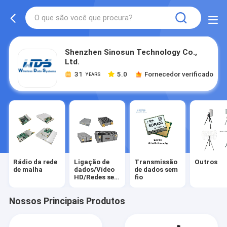
Shenzhen Sinosun Technology Co.,
Ltd.
31
5.0
Fornecedor verificado
YEARS
Rádio da rede
Ligação de
Transmissão
Outros
de malha
dados/Vídeo
de dados sem
HD/Redes sem
fio
fios
industriais
Nossos Principais Produtos