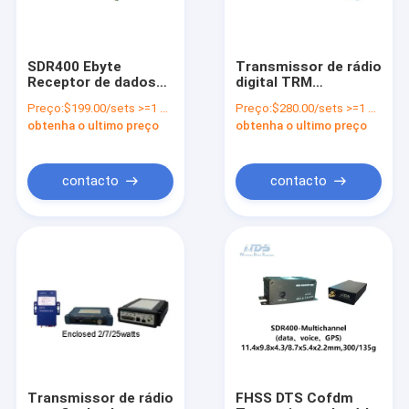
SDR400 Ebyte
Transmissor de rádio
Receptor de dados
digital TRM
Cofdm Hopping
inteligente Micro
Preço:
$199.00/sets >=1 sets
Preço:
$280.00/sets >=1 sets
Digital Radio Module
módulo transceptor
obtenha o ultimo preço
obtenha o ultimo preço
sDR
contacto
contacto
Para casa
Produtos
Sobre nós
Transmissor de rádio
FHSS DTS Cofdm