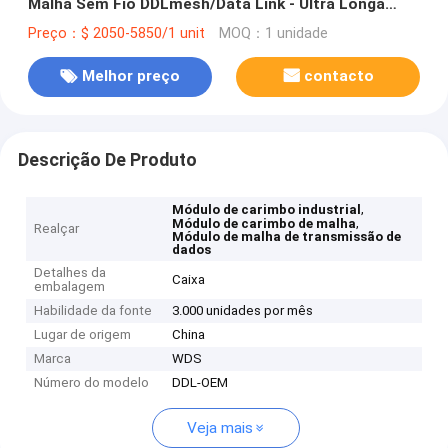
Malha Sem Fio DDLmesh/Data Link - Ultra Longa
Distância, Baixa latência, Baixo Custo, Vídeo HD e
Preço：$ 2050-5850/1 unit
MOQ：1 unidade
Transmissão de Dados à Distância, Data Link
Multicanal
Melhor preço
contacto
Descrição De Produto
,
Módulo de carimbo industrial
,
Módulo de carimbo de malha
Realçar
Módulo de malha de transmissão de
dados
Detalhes da
Caixa
embalagem
Habilidade da fonte
3.000 unidades por mês
Lugar de origem
China
Marca
WDS
Número do modelo
DDL-OEM
Veja mais