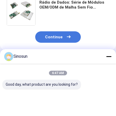
Rádio de Dados: Série de Módulos
OEM/ODM de Malha Sem Fio
DDLmesh/Data Link - Ultra Longa
Distância, Baixa latência, Baixo
Custo, Vídeo HD e Transmissão de
Dados à Distância, Data Link
Multicanal
Continue
Sinosun
Produtos Recomendados
6:47 AM
Good day, what product are you looking for?
Sistema de rádio de
Rádio de Dados:
Roteadores
rede sem fio
DDLmesh Wireless
industriais sem