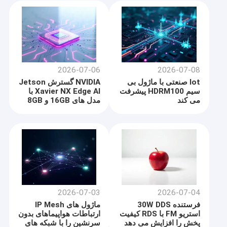
2026-07-06
2026-07-08
Iot صنعتی با ماژول بی
NVIDIA گسترش Jetson
سیم HDRM100 پیشرفت
Xavier NX Edge AI با
می کند
مدل های 16GB و 8GB
2026-07-03
2026-07-04
فرستنده 30W DDS
ماژول های IP Mesh
استریو FM با RDS کیفیت
ارتباطات هواپیماهای بدون
پخش را افزایش می دهد
سرنشین را با شبکه های