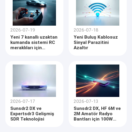
2026-07-19
2026-07-18
Yeni 7 kanallı uzaktan
Yeni Buluş Kablosuz
kumanda sistemi RC
Sinyal Parazitini
meraklıları için
Azaltır
piyasaya sürüldü
2026-07-17
2026-07-13
Sunsdr2 DX ve
Sunsdr2 DX, HF 6M ve
Expertsdr3 Gelişmiş
2M Amatör Radyo
SDR Teknolojisi
Bantları için 100W
Güç Sunuyor