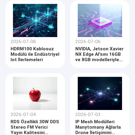
2026-07-08
2026-07-06
HDRM100 Kablosuz
NVIDIA, Jetson Xavier
Modülü ile Endüstriyel
NX Edge AI'sını 16GB
Iot İlerlemeleri
ve 8GB modelleriyle
genişletiyor
2026-07-04
2026-07-03
RDS Özellikli 30W DDS
IP Mesh Modülleri
Stereo FM Verici
Manytomany Ağlarla
Yayın Kalitesini
Drone İletişimini