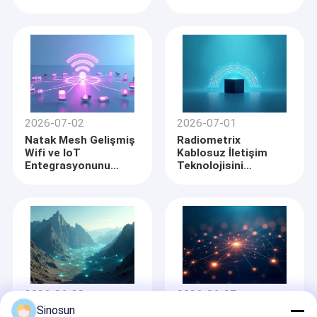
Artırıyor
Geliştiriyor
2026-07-02
2026-07-01
Natak Mesh Gelişmiş
Radiometrix
Wifi ve IoT
Kablosuz İletişim
Entegrasyonunu
Teknolojisini
Başlatıyor
Geliştiriyor
Evde
Shenzhen Sinosun Technology Co., Ltd., 1996'dan beri
Ürün
ürün geliştirme, uygulama ve ağ mühendisliği gibi
kablosuz veri iletim hizmetleri ile uğraşıyor.
2026-06-29
2026-06-27
Bizim Hakkımızda
Sinosun
Mesh ağları sinyal ölü
Banner Mühendisliği
Geçtiğimiz on yılda, kablosuz veri aktarım