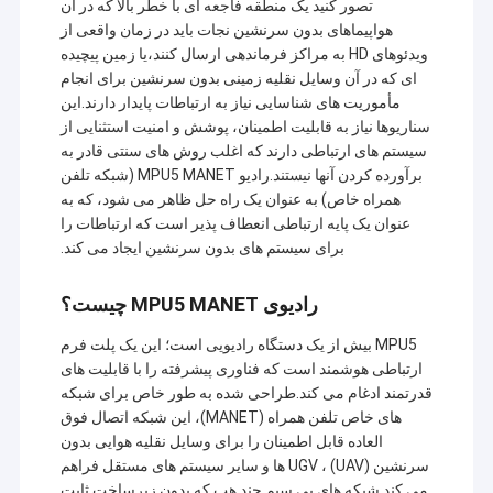
تصور کنید یک منطقه فاجعه ای با خطر بالا که در آن
هواپیماهای بدون سرنشین نجات باید در زمان واقعی از
ویدئوهای HD به مراکز فرماندهی ارسال کنند،یا زمین پیچیده
ای که در آن وسایل نقلیه زمینی بدون سرنشین برای انجام
مأموریت های شناسایی نیاز به ارتباطات پایدار دارند.این
سناریوها نیاز به قابلیت اطمینان، پوشش و امنیت استثنایی از
سیستم های ارتباطی دارند که اغلب روش های سنتی قادر به
برآورده کردن آنها نیستند.رادیو MPU5 MANET (شبکه تلفن
همراه خاص) به عنوان یک راه حل ظاهر می شود، که به
عنوان یک پایه ارتباطی انعطاف پذیر است که ارتباطات را
برای سیستم های بدون سرنشین ایجاد می کند.
رادیوی MPU5 MANET چیست؟
MPU5 بیش از یک دستگاه رادیویی است؛ این یک پلت فرم
ارتباطی هوشمند است که فناوری پیشرفته را با قابلیت های
قدرتمند ادغام می کند.طراحی شده به طور خاص برای شبکه
های خاص تلفن همراه (MANET)، این شبکه اتصال فوق
العاده قابل اطمینان را برای وسایل نقلیه هوایی بدون
سرنشین (UAV) ، UGV ها و سایر سیستم های مستقل فراهم
می کند.شبکه های بی سیم چند هپ که بدون زیرساخت ثابت