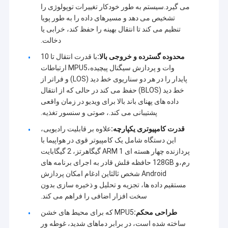
می گیرد.سیستم به طور خودکار تغییرات توپولوژی را
تشخیص می دهد و مسیرهای داده را به طور پویا
تنظیم می کند تا انتقال بهینه را حفظ کند، خرابی یا
دخالت.
محدوده گسترده و خروجی بالا:
با قدرت انتقال تا 10
وات و پردازش سیگنال پیچیده،MPU5 ارتباطات
پایدار را در هر دو سناریوی خط دید (LOS) و فراتر از
خط دید (BLOS) حفظ می کند در حالی که از انتقال
داده های پهنای باند بالا برای ویدیو در زمان واقعی
پشتیبانی می کند.، صوتی و سنسور تغذیه.
قدرت کامپیوتری یکپارچه:
علاوه بر قابلیت رادیویی،
این دستگاه شامل یک کامپیوتر قوی در هواپیما با
پردازنده چهار هسته ای ARM 1 گیگاهرتز، 2 گیگابایت
رم،و 128GB حافظه فلش قادر به اجرای برنامه های
Android شخص ثالثاین ادغام امکان پردازش
مستقیم داده ها، تجزیه و تحلیل و ذخیره سازی بدون
سخت افزار اضافی را فراهم می کند.
طراحی محکم:
MPU5 که برای محیط های خشن
ساخته شده است، در برابر دماهای شدید، غوطه ور