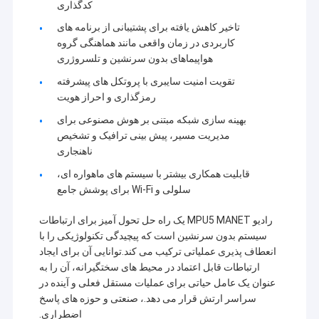
کدگذاری
تاخیر کاهش یافته برای پشتیبانی از برنامه های
کاربردی در زمان واقعی مانند هماهنگی گروه
هواپیماهای بدون سرنشین و تلسروژری
تقویت امنیت سایبری با پروتکل های پیشرفته
رمزگذاری و احراز هویت
بهینه سازی شبکه مبتنی بر هوش مصنوعی برای
مدیریت مسیر، پیش بینی ترافیک و تشخیص
ناهنجاری
قابلیت همکاری بیشتر با سیستم های ماهواره ای،
سلولی و Wi-Fi برای پوشش جامع
رادیو MPU5 MANET یک راه حل تحول آمیز برای ارتباطات
سیستم بدون سرنشین است که پیچیدگی تکنولوژیکی را با
انعطاف پذیری عملیاتی ترکیب می کند.توانایی آن برای ایجاد
ارتباطات قابل اعتماد در محیط های سختگیرانه، آن را به
عنوان یک عامل حیاتی برای عملیات مستقل فعلی و آینده در
سراسر ارتش قرار می دهد.، صنعتی و حوزه های پاسخ
اضطراری.