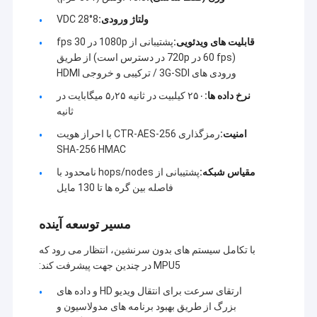
ولتاژ ورودی:
8°28 VDC
قابلیت های ویدئویی:
پشتیبانی از 1080p در 30 fps
(60 fps در 720p در دسترس است) از طریق
ورودی های 3G-SDI / ترکیبی و خروجی HDMI
نرخ داده ها:
۲۵۰ کیلبیت در ثانیه ۵٫۲۵ میگابایت در
ثانیه
امنیت:
رمزگذاری CTR-AES-256 با احراز هویت
SHA-256 HMAC
مقیاس شبکه:
پشتیبانی از hops/nodes نامحدود با
فاصله بین گره ها تا 130 مایل
مسیر توسعه آینده
با تکامل سیستم های بدون سرنشین، انتظار می رود که
MPU5 در چندین جهت پیشرفت کند:
ارتقای سرعت برای انتقال ویدیو HD و داده های
بزرگ از طریق بهبود برنامه های مدولاسیون و