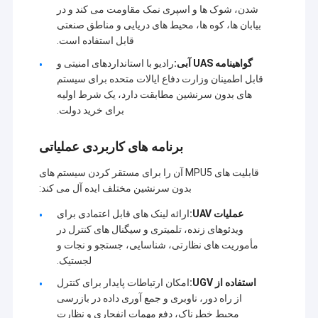
شدن، شوک ها و اسپری نمک مقاومت می کند و در
بیابان ها، کوه ها، محیط های دریایی و مناطق صنعتی
قابل استفاده است.
گواهینامه UAS آبی:
رادیو با استانداردهای امنیتی و
قابل اطمینان وزارت دفاع ایالات متحده برای سیستم
های بدون سرنشین مطابقت دارد، یک شرط اولیه
برای خرید دولت.
برنامه های کاربردی عملیاتی
قابلیت های MPU5 آن را برای مستقر کردن سیستم های
بدون سرنشین مختلف ایده آل می کند:
عملیات UAV:
ارائه لینک های قابل اعتمادی برای
ویدئوهای زنده، تلمیتری و سیگنال های کنترل در
خونه
مأموریت های نظارتی، شناسایی، جستجو و نجات و
شرکت Shenzhen Sinosun Technology Co., Ltd. از سال
لجستیک.
محصولات
1996 در خدمات انتقال داده های بی سیم مانند توسعه
استفاده از UGV:
امکان ارتباطات پایدار برای کنترل
محصولات، برنامه ها و مهندسی شبکه مشغول به کار بوده است.
از راه دور، ناوبری و جمع آوری داده در بازرسی
درباره ما
در دهه گذشته، بر اساس جذب تکنولوژی پیشرو در صنعت جهانی
محیط خطرناک، دفع مهمات انفجاری و نظارت