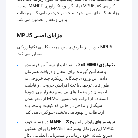
کار می کنندMPU5 نمایانگر اوج تکنولوژی MANET است،
ایجاد شبکه های امن، خود ساخت و خود درمانی که ارتباطات
بدون وقفه را تضمین می کند.
مزایای اصلی MPU5
MPU5 خود را از طریق چندین مزیت کلیدی تکنولوژیکی
متمایز می کند:
تکنولوژی 3x3 MIMO:
با استفاده از سه آنتن فرستنده
و سه آنتن گیرنده برای انتقال و دریافت همزمان
داده، این ورودی چندگانه،رویکرد چند خروجی به
طور قابل توجهی باعث افزایش خروجی و قابلیت
اطمینان در محیط های بی سیم دشوار می شودبا
استفاده از اثرات چند مسیر، MIMO از محو شدن
سیگنال و تداخل در حالی که کیفیت و محدوده
ارتباطات را بهبود می بخشد، جلوگیری می کند.
سیستم های پایدار رله موج® MANET:
در هسته خود،
MPU5 این پروتکل پیشرفته MANET را برای تشکیل
سریع شبکه، خود درمانی و مسیریابی انطباقی بکار