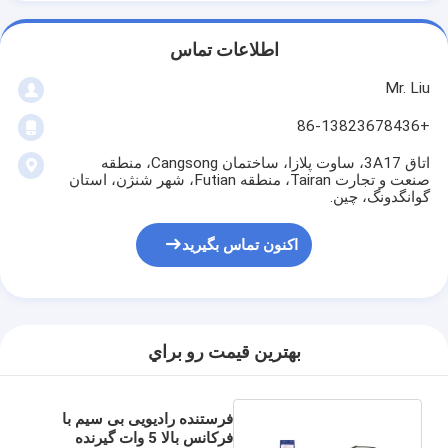
اطلاعات تماس
Mr. Liu
+86-13823678436
اتاق 3A17، ساوت پلازا، ساختمان Cangsong، منطقه
صنعت و تجارت Tairan، منطقه Futian، شهر شنژن، استان
گوانگدونگ، چین.
اکنون تماس بگیرید
بهترين قيمت رو براي
فرستنده رادیویی بی سیم با
فرکانس بالا 5 وات گیرنده