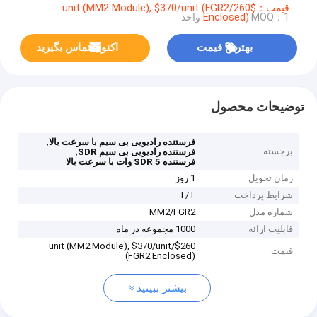
قیمت：$260/unit (MM2 Module), $370/unit (FGR2
MOQ：1 واحد
Enclosed)
بهترین قیمت
اکنون تماس بگیرید
توضیحات محصول
,
فرستنده رادیویی بی سیم با سرعت بالا
برجسته
,
فرستنده رادیویی بی سیم SDR
فرستنده SDR 5 وات با سرعت بالا
زمان تحویل
1 روز
شرایط پرداخت
T/T
شماره مدل
MM2/FGR2
قابلیت ارائه
1000 مجموعه در ماه
$260/unit (MM2 Module), $370/unit
قیمت
(FGR2 Enclosed)
بیشتر ببینید