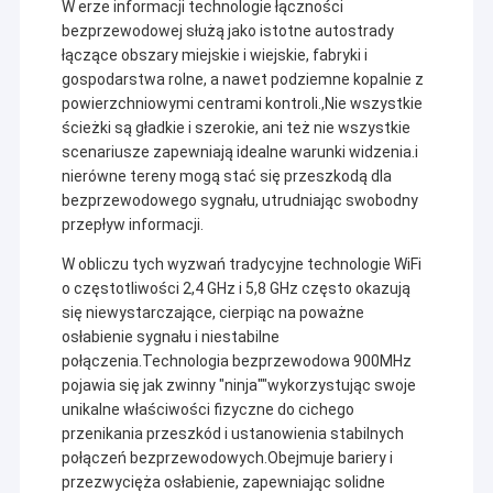
W erze informacji technologie łączności
bezprzewodowej służą jako istotne autostrady
łączące obszary miejskie i wiejskie, fabryki i
gospodarstwa rolne, a nawet podziemne kopalnie z
powierzchniowymi centrami kontroli.,Nie wszystkie
ścieżki są gładkie i szerokie, ani też nie wszystkie
scenariusze zapewniają idealne warunki widzenia.i
nierówne tereny mogą stać się przeszkodą dla
bezprzewodowego sygnału, utrudniając swobodny
przepływ informacji.
W obliczu tych wyzwań tradycyjne technologie WiFi
o częstotliwości 2,4 GHz i 5,8 GHz często okazują
się niewystarczające, cierpiąc na poważne
osłabienie sygnału i niestabilne
połączenia.Technologia bezprzewodowa 900MHz
pojawia się jak zwinny "ninja""wykorzystując swoje
unikalne właściwości fizyczne do cichego
przenikania przeszkód i ustanowienia stabilnych
połączeń bezprzewodowych.Obejmuje bariery i
przezwycięża osłabienie, zapewniając solidne