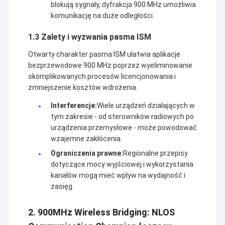
węglowy/kolej/transport, oświetlenie
blokują sygnały, dyfrakcja 900 MHz umożliwia
uliczne/trzęsienia ziemi/gospodarka środowiskowa,
komunikację na duże odległości.
kontrola zbierania danych i GPS, geodezja, finanse,
metalurgia/przemysł chemiczny oraz automatyzacja
1.3 Zalety i wyzwania pasma ISM
kontroli procesów przemysłowych,przemysłowe sieci
Otwarty charakter pasma ISM ułatwia aplikacje
Ethernet bezprzewodowe, transmisji wideo na duże
bezprzewodowe 900 MHz poprzez wyeliminowanie
odległości, dronów / statków bezzałogowych /
skomplikowanych procesów licencjonowania i
pojazdów bezzałogowych oraz wielościeżkowego
zmniejszenie kosztów wdrożenia.
bezprzewodowego łącza danych sterowanego przez
robota.
Interferencje:
Wiele urządzeń działających w
tym zakresie - od sterowników radiowych po
urządzenia przemysłowe - może powodować
wzajemne zakłócenia.
Ograniczenia prawne:
Regionalne przepisy
dotyczące mocy wyjściowej i wykorzystania
kanałów mogą mieć wpływ na wydajność i
zasięg.
2. 900MHz Wireless Bridging: NLOS