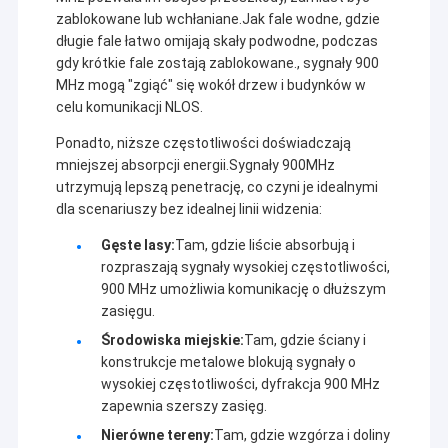
W ciągu ostatniej dekady, na podstawie absorpcji
Wycieczka po fabryce
zablokowane lub wchłaniane.Jak fale wodne, gdzie
wiodącej technologii w światowej branży urządzeń do
długie fale łatwo omijają skały podwodne, podczas
bezprzewodowego przesyłania danych,w zależności
Kontrola jakości
gdy krótkie fale zostają zablokowane., sygnały 900
od zastosowanych cech w różnych dziedzinach i
MHz mogą "zgiąć" się wokół drzew i budynków w
opierając się na mocy krajowych znanych
Skontaktuj się z nami
celu komunikacji NLOS.
uniwersytetów i instytutów
badawczychObecnie,Sinosun opracowuje i produkuje
Ponadto, niższe częstotliwości doświadczają
Blog
najbardziej zaawansowane cyfrowe radio danych,
mniejszej absorpcji energii.Sygnały 900MHz
inteligentne radio danych, cyfrowy moduł danych,
utrzymują lepszą penetrację, co czyni je idealnymi
radio wysokiej prędkości, przemysłowy
dla scenariuszy bez idealnej linii widzenia:
bezprzewodowy Ethernet,sieciowy radio/moduł HD
Sieć radiowa mesh
Gęste lasy:
Tam, gdzie liście absorbują i
video, AD-HOC/MESH samoorganizująca sieć
siatkowa, bezprzewodowy łącze danych GNSS/RTK,
rozpraszają sygnały wysokiej częstotliwości,
Łącze danych/wideo HD/przemysłowe sieci bezprzewodow
przemysłowy bezprzewodowy zdalny I/O, przenośny
900 MHz umożliwia komunikację o dłuższym
nadajnik danych mobilnych i głosowy, dwukierunkowy
zasięgu.
Bezprzewodowa transmisja danych
wzmacniacz mocy RF,koder-dekoder głosowy,
Środowiska miejskie:
Tam, gdzie ściany i
połączenie złożone z wielostronnym portem, moduł
konstrukcje metalowe blokują sygnały o
kodowania adresów punkt do punktu i inne produkty z
Inni
wysokiej częstotliwości, dyfrakcja 900 MHz
serii, które są szeroko stosowane w sektorze ropy
zapewnia szerszy zasięg.
naftowej/gazu, wody/przemyśle elektrycznym,sieć
energetyczna/ogrzewanie/gaz
Nierówne tereny:
Tam, gdzie wzgórza i doliny