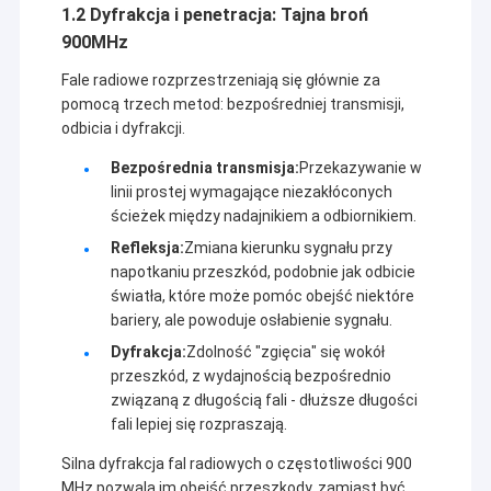
1.2 Dyfrakcja i penetracja: Tajna broń
900MHz
Fale radiowe rozprzestrzeniają się głównie za
pomocą trzech metod: bezpośredniej transmisji,
odbicia i dyfrakcji.
Bezpośrednia transmisja:
Przekazywanie w
linii prostej wymagające niezakłóconych
ścieżek między nadajnikiem a odbiornikiem.
Refleksja:
Zmiana kierunku sygnału przy
napotkaniu przeszkód, podobnie jak odbicie
światła, które może pomóc obejść niektóre
bariery, ale powoduje osłabienie sygnału.
Dyfrakcja:
Zdolność "zgięcia" się wokół
Do domu
przeszkód, z wydajnością bezpośrednio
Shenzhen Sinosun Technology Co., Ltd. zajmuje się
związaną z długością fali - dłuższe długości
Produkty
usługami bezprzewodowego przesyłania danych od
fali lepiej się rozpraszają.
1996 r., takimi jak rozwój produktów, aplikacje i
inżynieria sieciowa.
O nas
Silna dyfrakcja fal radiowych o częstotliwości 900
MHz pozwala im obejść przeszkody, zamiast być