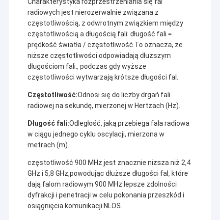
Charakterystyka rozprzestrzeniania się fal
radiowych jest nierozerwalnie związana z
częstotliwością, z odwrotnym związkiem między
częstotliwością a długością fali: długość fali =
prędkość światła / częstotliwość.To oznacza, że
niższe częstotliwości odpowiadają dłuższym
długościom fali., podczas gdy wyższe
częstotliwości wytwarzają krótsze długości fal.
Częstotliwość:
Odnosi się do liczby drgań fali
radiowej na sekundę, mierzonej w Hertzach (Hz).
Długość fali:
Odległość, jaką przebiega fala radiowa
w ciągu jednego cyklu oscylacji, mierzona w
metrach (m).
częstotliwość 900 MHz jest znacznie niższa niż 2,4
GHz i 5,8 GHz,powodując dłuższe długości fal, które
dają falom radiowym 900 MHz lepsze zdolności
dyfrakcji i penetracji w celu pokonania przeszkód i
osiągnięcia komunikacji NLOS.