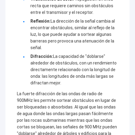
En la última década, sobre la base de la absorción de
Recorrido por la fábrica
recta que requiere caminos sin obstáculos
tecnología líder en la industria mundial en equipos de
entre el transmisor y el receptor.
transmisión de datos inalámbricos,dependiendo de
Control de calidad
Reflexión:
La dirección de la señal cambia al
las características aplicadas en diferentes campos y
encontrar obstáculos, similar al reflejo de la
confiando en el poder de las universidades y
Contacta con nosotros
luz, lo que puede ayudar a sortear algunas
institutos de investigación nacionales famososEn la
barreras pero provoca una atenuación de la
actualidad, Sinosun desarrolla y produce la radio de
El blog
señal.
datos digital más avanzada, radio de datos
inteligente, módulo de datos digital, radio de salto de
Difracción:
La capacidad de "doblarse"
frecuencia de alta velocidad, Ethernet inalámbrico
alrededor de obstáculos, con un rendimiento
industrial,radio/módulo de vídeo HD de red, red de
directamente relacionado con la longitud de
Radio de la red de malla
malla de autoorganización AD-HOC/MESH, enlace de
onda: las longitudes de onda más largas se
datos inalámbricos GNSS/RTK, entrada/salida remota
difractan mejor.
Enlace de datos/Video HD/Redes inalámbricas industriales
inalámbrica industrial, transmisor de datos y voz
móvil portátil, amplificador de potencia de RF
La fuerte difracción de las ondas de radio de
Transmisión de datos inalámbrica
bidireccional,codificador-descodificador de voz,
900MHz les permite sortear obstáculos en lugar de
conexión compleja de puertos multiserie, módulo de
ser bloqueadas o absorbidas. Al igual que las ondas
codificación de direcciones punto a punto y otros
Las demás
de agua donde las ondas largas pasan fácilmente
productos de serie que se utilizan ampliamente en
por las rocas submarinas mientras que las ondas
petróleo/gas, agua/electricidad,Red de
cortas se bloquean, las señales de 900 MHz pueden
energía/calentamiento/gas de
"doblarse" alrededor de árboles y edificios para la