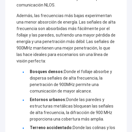
carbón/ferrocarril/transporte, iluminación de
comunicación NLOS.
calles/terremotos/condiciones
meteorológicas/protección del medio ambiente,
Además, las frecuencias más bajas experimentan
control de la adquisición de datos y GPS, topografía,
una menor absorción de energía. Las señales de alta
finanzas, metalurgia/industria química y
frecuencia son absorbidas más fácilmente por el
automatización del control de procesos
follaje y las paredes, sufriendo una mayor pérdida de
industriales,redes Ethernet inalámbricas industriales,
energía y una penetración más débil. Las señales de
transmisión de vídeo a larga distancia, drones/nave
900MHz mantienen una mejor penetración, lo que
no tripulada/vehículo no tripulado y el enlace de datos
las hace ideales para escenarios sin una línea de
inalámbricos de múltiples vías que controla el robot.
visión perfecta:
Bosques densos:
Donde el follaje absorbe y
dispersa señales de alta frecuencia, la
penetración de 900MHz permite una
comunicación de mayor alcance.
Entornos urbanos:
Donde las paredes y
estructuras metálicas bloquean las señales
de alta frecuencia, la difracción de 900 MHz
proporciona una cobertura más amplia.
Terreno accidentado:
Donde las colinas y los