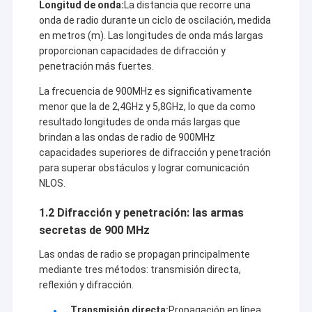
Longitud de onda:
La distancia que recorre una
onda de radio durante un ciclo de oscilación, medida
en metros (m). Las longitudes de onda más largas
proporcionan capacidades de difracción y
penetración más fuertes.
La frecuencia de 900MHz es significativamente
menor que la de 2,4GHz y 5,8GHz, lo que da como
resultado longitudes de onda más largas que
brindan a las ondas de radio de 900MHz
capacidades superiores de difracción y penetración
para superar obstáculos y lograr comunicación
NLOS.
1.2 Difracción y penetración: las armas
secretas de 900 MHz
En casa
Shenzhen Sinosun Technology Co., Ltd. se ha
Las ondas de radio se propagan principalmente
Productos
dedicado a servicios de transmisión de datos
mediante tres métodos: transmisión directa,
inalámbricos desde 1996, como el desarrollo de
reflexión y difracción.
productos, aplicaciones e ingeniería de redes.
Sobre nosotros
Transmisión directa:
Propagación en línea