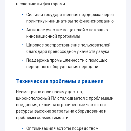
другие серийные продукты, которые широко
несколькими факторами:
используются в нефти/газе, воде/электрической
энергии,Электроэнергия/сеть отопления/газ
Сильная государственная поддержка через
угольного топлива/железная дорога/транспорт,
политику и инициативы по финансированию
уличное освещение/землетрясение/погода/защита
Активное участие вещателей с помощью
окружающей среды, управление сбором данных и
инновационной программы
GPS, геодезия, финансы, металлургия/химическая
Широкое распространение пользователей
промышленность и автоматизация контроля
промышленных процессов,промышленные
благодаря превосходному качеству звука
беспроводные сети Ethernet, передачи видео на
Поддержка промышленности с помощью
большие расстояния, беспилотных летательных
передового оборудования передачи
аппаратов/беспилотных судов/беспилотных
транспортных средств и беспроводных
Технические проблемы и решения
многопутейных данных, которые управляют
роботом.
Несмотря на свои преимущества,
широкополосный FM сталкивается с проблемами
внедрения, включая ограниченные частотные
ресурсы, высокие затраты на оборудование и
проблемы совместимости.
Оптимизация частоты посредством