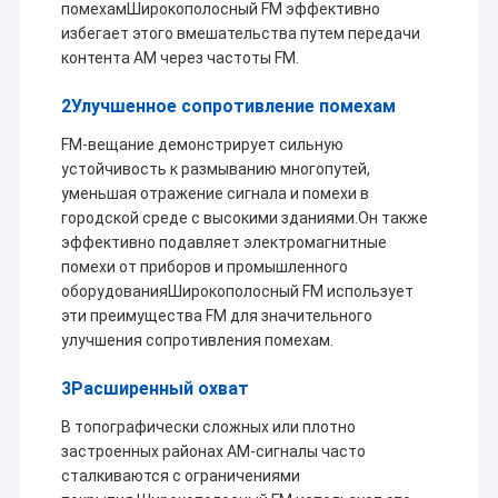
помехамШирокополосный FM эффективно
избегает этого вмешательства путем передачи
контента AM через частоты FM.
2Улучшенное сопротивление помехам
FM-вещание демонстрирует сильную
устойчивость к размыванию многопутей,
уменьшая отражение сигнала и помехи в
городской среде с высокими зданиями.Он также
эффективно подавляет электромагнитные
помехи от приборов и промышленного
оборудованияШирокополосный FM использует
эти преимущества FM для значительного
улучшения сопротивления помехам.
3Расширенный охват
В топографически сложных или плотно
застроенных районах AM-сигналы часто
сталкиваются с ограничениями