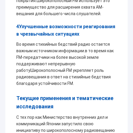
покрытия.Широкополосный FM использует это
преимущество для расширения охвата AM-
вещания для большего числа слушателей.
4Улучшенные возможности реагирования
в чрезвычайных ситуациях
Во время стихийных бедствий радио остается
важным источником информации.в то время как
FM-передатчики на более высокой земле
поддерживают непрерывную
работуШирокополосный FM укрепляет роль
радиовещания в ответ на стихийные бедствия
благодаря устойчивости FM.
Текущие применения и тематические
Домой
исследования
Shenzhen Sinosun Technology Co., Ltd. занимается
Продукты
услугами беспроводной передачи данных с 1996
С тех пор как Министерство внутренних дел и
года, такими как разработка продуктов,
коммуникаций Японии запустило свою
приложения и сетевая инженерия.
О нас
инициативу по широкополосному радиовещанию