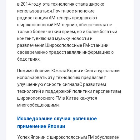
в 2014 году, эта технология стала широко
За последнее десятилетие, на основе поглощения
Экскурсия по заводу
использоваться.Почти все японские
ведущих технологий в мировой промышленности
в беспроводных оборудованиях передачи
радиостанции AM теперь предлагают
Контроль качества
данных,в зависимости от применяемых
широкополосный FM-сервис, обеспечивая не
характеристик в различных областях и опираясь
только более четкий прием, но и более богатый
Свяжитесь с нами
на мощь отечественных известных университетов
контент, включая музыку, новости и
и исследовательских институтовВ настоящее
развлечения.Широкополосные FM-станции
Блог
время Sinosun разрабатывает и производит
своевременно предоставляли информацию о
самые современные цифровые радиостанции,
бедствиях.
умные радиостанции, цифровые модули,
высокоскоростные радиостанции,
Помимо Японии, Южная Корея и Сингапур начали
Радио ячеистой сети
промышленные беспроводные Ethernet,сетевое
использовать эту технологию.предлагает
радио/модуль HD видео, самоорганизующаяся
улучшенную ясность сигналаС развитием
Связь данных/HD видео/промышленные беспроводные с
сеть сетей AD-HOC/MESH, беспроводная связь
технологий и поддержкой политики перспективы
данных GNSS/RTK, промышленная беспроводная
широкополосного FM в Китае кажутся
Беспроводная передача данных
дистанционная В/В, портативный мобильный
многообещающими.
передающий данные и голосовой передатчик,
двунаправленный усилитель мощности
Прочие
Исследование случая: успешное
RF,голосовой кодер-декодер, многосерийное
применение Японии
соединение комплекса портов, модуль
кодирования адресов от точки к многоточке и
Успех Японии с широкополосным FM обусловлен