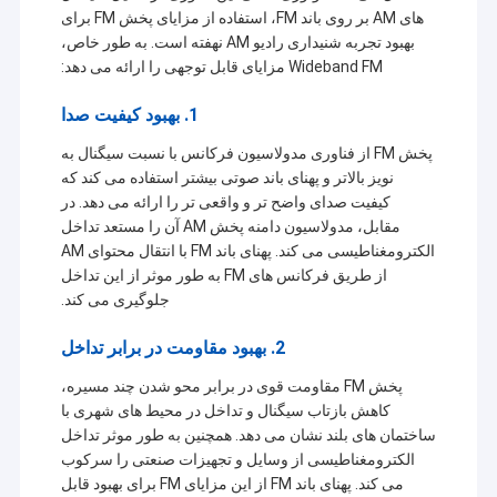
های AM بر روی باند FM، استفاده از مزایای پخش FM برای
بهبود تجربه شنیداری رادیو AM نهفته است. به طور خاص،
Wideband FM مزایای قابل توجهی را ارائه می دهد:
1. بهبود کیفیت صدا
پخش FM از فناوری مدولاسیون فرکانس با نسبت سیگنال به
نویز بالاتر و پهنای باند صوتی بیشتر استفاده می کند که
کیفیت صدای واضح تر و واقعی تر را ارائه می دهد. در
مقابل، مدولاسیون دامنه پخش AM آن را مستعد تداخل
الکترومغناطیسی می کند. پهنای باند FM با انتقال محتوای AM
از طریق فرکانس های FM به طور موثر از این تداخل
جلوگیری می کند.
2. بهبود مقاومت در برابر تداخل
پخش FM مقاومت قوی در برابر محو شدن چند مسیره،
کاهش بازتاب سیگنال و تداخل در محیط های شهری با
ساختمان های بلند نشان می دهد. همچنین به طور موثر تداخل
الکترومغناطیسی از وسایل و تجهیزات صنعتی را سرکوب
می کند. پهنای باند FM از این مزایای FM برای بهبود قابل