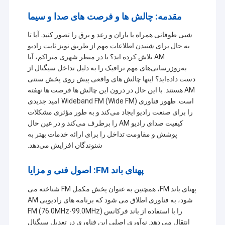
مقدمه: چالش ها و فرصت های صدا و سیما
شبی طوفانی همراه با باران و رعد و برق را تصور کنید. آیا تا
به حال برای شنیدن اطلاعات مهم از طریق نویز ثابت رادیو
AM تلاش کرده اید؟ یا در منظر شهری متراکم، آیا
به‌روزرسانی‌های مهم ترافیک را به دلیل تداخل سیگنال از
دست داده‌اید؟ اینها چالش های واقعی پیش روی پخش سنتی
AM هستند. با این حال در درون این چالش ها فرصت ها نهفته
است. ظهور فناوری Wideband FM (Wide FM) امید جدیدی
را برای صنعت رادیو ایجاد می‌کند و به طور مؤثری مشکلات
کیفیت صدای رادیو AM را برطرف می‌کند و در عین حال
پوشش و مقاومت تداخل را برای ارائه خدمات بهتر به
شنوندگان افزایش می‌دهد.
پهنای باند FM: اصول فنی و مزایا
پهنای باند FM، همچنین به عنوان پخش مکمل FM شناخته می
شود، به فناوری اطلاق می شود که برنامه های رادیویی AM
را با استفاده از باند فرکانس FM (76.0MHz-99.0MHz)
انتقال می دهد. نوآوری اصلی این فناوری در تعدیل سیگنال