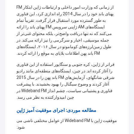
از زمانی که وزارت امور داخلی و ارتباطات ژاپن ابتکار FM
پهنای باند خود را در سال 2014 راه اندازی کرد، این فناوری
به طور گسترده مورد استقبال قرار گرفت. تقریباً تمام
ایستگاه‌های AM ژاپنی سرویس FM پهنای باند را ارائه
می‌کنند که نه تنها دریافت واضح‌تر، بلکه محتوای غنی‌تر از
جمله موسیقی، اخبار و سرگرمی را نیز ارائه می‌کند. در
طول زمین‌لرزه‌های کوماموتو در سال ۲۰۱۶، ایستگاه‌های
FM باند پهن اطلاعات بلایای به موقع را ارائه کردند.
فراتر از ژاپن، کره جنوبی و سنگاپور استفاده از این فناوری
را آغاز کرده اند. در چین، ایستگاه‌های منطقه‌ای مانند رادیو
شرقی شانگهای، آزمایش‌های FM باند پهن را در سال 2015
آغاز کردند و وضوح سیگنال را بهبود بخشیدند. با پیشرفت
فناوری و پشتیبانی سیاست، چشم انداز Wideband FM در
چین امیدوارکننده به نظر می رسد.
خونه
شرکت Shenzhen Sinosun Technology Co., Ltd. از سال
مطالعه موردی: اجرای موفقیت آمیز ژاپن
محصولات
1996 در خدمات انتقال داده های بی سیم مانند توسعه
محصولات، برنامه ها و مهندسی شبکه مشغول به کار بوده است.
موفقیت ژاپن با Wideband FM از عوامل مختلفی ناشی می
درباره ما
شود:
در دهه گذشته، بر اساس جذب تکنولوژی پیشرو در صنعت جهانی