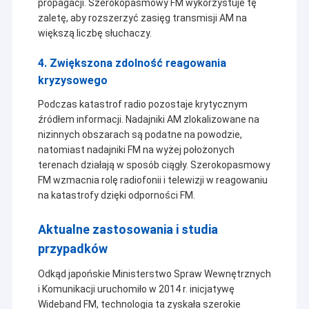
propagacji. Szerokopasmowy FM wykorzystuje tę
zaletę, aby rozszerzyć zasięg transmisji AM na
większą liczbę słuchaczy.
4. Zwiększona zdolność reagowania
kryzysowego
Podczas katastrof radio pozostaje krytycznym
źródłem informacji. Nadajniki AM zlokalizowane na
nizinnych obszarach są podatne na powodzie,
natomiast nadajniki FM na wyżej położonych
terenach działają w sposób ciągły. Szerokopasmowy
FM wzmacnia rolę radiofonii i telewizji w reagowaniu
na katastrofy dzięki odporności FM.
Aktualne zastosowania i studia
Do domu
Shenzhen Sinosun Technology Co., Ltd. zajmuje się
przypadków
Produkty
usługami bezprzewodowego przesyłania danych od
Odkąd japońskie Ministerstwo Spraw Wewnętrznych
1996 r., takimi jak rozwój produktów, aplikacje i
i Komunikacji uruchomiło w 2014 r. inicjatywę
inżynieria sieciowa.
O nas
Wideband FM, technologia ta zyskała szerokie