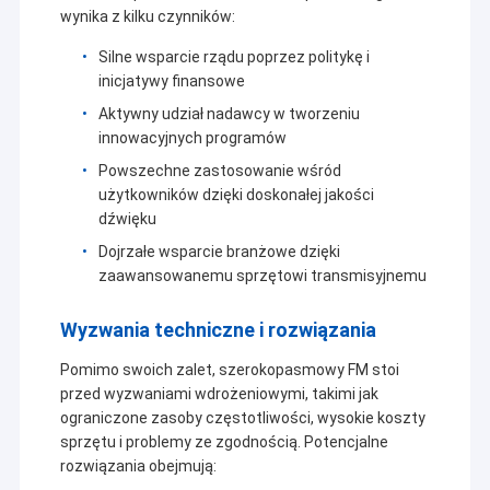
węglowy/kolej/transport, oświetlenie
wynika z kilku czynników:
uliczne/trzęsienia ziemi/gospodarka środowiskowa,
kontrola zbierania danych i GPS, geodezja, finanse,
Silne wsparcie rządu poprzez politykę i
metalurgia/przemysł chemiczny oraz automatyzacja
inicjatywy finansowe
kontroli procesów przemysłowych,przemysłowe sieci
Aktywny udział nadawcy w tworzeniu
Ethernet bezprzewodowe, transmisji wideo na duże
innowacyjnych programów
odległości, dronów / statków bezzałogowych /
pojazdów bezzałogowych oraz wielościeżkowego
Powszechne zastosowanie wśród
bezprzewodowego łącza danych sterowanego przez
użytkowników dzięki doskonałej jakości
robota.
dźwięku
Dojrzałe wsparcie branżowe dzięki
zaawansowanemu sprzętowi transmisyjnemu
Wyzwania techniczne i rozwiązania
Pomimo swoich zalet, szerokopasmowy FM stoi
przed wyzwaniami wdrożeniowymi, takimi jak
ograniczone zasoby częstotliwości, wysokie koszty
sprzętu i problemy ze zgodnością. Potencjalne
rozwiązania obejmują: