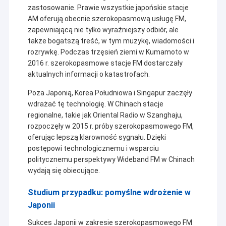
W ciągu ostatniej dekady, na podstawie absorpcji
zastosowanie. Prawie wszystkie japońskie stacje
Wycieczka po fabryce
wiodącej technologii w światowej branży urządzeń do
AM oferują obecnie szerokopasmową usługę FM,
bezprzewodowego przesyłania danych,w zależności
zapewniającą nie tylko wyraźniejszy odbiór, ale
Kontrola jakości
od zastosowanych cech w różnych dziedzinach i
także bogatszą treść, w tym muzykę, wiadomości i
opierając się na mocy krajowych znanych
rozrywkę. Podczas trzęsień ziemi w Kumamoto w
Skontaktuj się z nami
uniwersytetów i instytutów
2016 r. szerokopasmowe stacje FM dostarczały
badawczychObecnie,Sinosun opracowuje i produkuje
aktualnych informacji o katastrofach.
Blog
najbardziej zaawansowane cyfrowe radio danych,
inteligentne radio danych, cyfrowy moduł danych,
Poza Japonią, Korea Południowa i Singapur zaczęły
radio wysokiej prędkości, przemysłowy
wdrażać tę technologię. W Chinach stacje
bezprzewodowy Ethernet,sieciowy radio/moduł HD
regionalne, takie jak Oriental Radio w Szanghaju,
Sieć radiowa mesh
video, AD-HOC/MESH samoorganizująca sieć
rozpoczęły w 2015 r. próby szerokopasmowego FM,
siatkowa, bezprzewodowy łącze danych GNSS/RTK,
oferując lepszą klarowność sygnału. Dzięki
Łącze danych/wideo HD/przemysłowe sieci bezprzewodow
przemysłowy bezprzewodowy zdalny I/O, przenośny
postępowi technologicznemu i wsparciu
nadajnik danych mobilnych i głosowy, dwukierunkowy
politycznemu perspektywy Wideband FM w Chinach
Bezprzewodowa transmisja danych
wzmacniacz mocy RF,koder-dekoder głosowy,
wydają się obiecujące.
połączenie złożone z wielostronnym portem, moduł
kodowania adresów punkt do punktu i inne produkty z
Inni
Studium przypadku: pomyślne wdrożenie w
serii, które są szeroko stosowane w sektorze ropy
Japonii
naftowej/gazu, wody/przemyśle elektrycznym,sieć
energetyczna/ogrzewanie/gaz
Sukces Japonii w zakresie szerokopasmowego FM