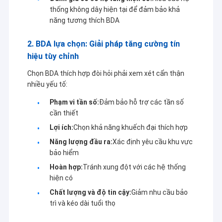
thống không dây hiện tại để đảm bảo khả
năng tương thích BDA
2. BDA lựa chọn: Giải pháp tăng cường tín
hiệu tùy chỉnh
Chọn BDA thích hợp đòi hỏi phải xem xét cẩn thận
nhiều yếu tố:
Phạm vi tần số:
Đảm bảo hỗ trợ các tần số
cần thiết
Lợi ích:
Chọn khả năng khuếch đại thích hợp
Năng lượng đầu ra:
Xác định yêu cầu khu vực
bảo hiểm
Nhà
Hoàn hợp:
Tránh xung đột với các hệ thống
Shenzhen Sinosun Technology Co., Ltd. đã tham gia
hiện có
Sản phẩm
vào các dịch vụ truyền dữ liệu không dây từ năm 1996,
Chất lượng và độ tin cậy:
Giảm nhu cầu bảo
chẳng hạn như phát triển sản phẩm, ứng dụng và kỹ
trì và kéo dài tuổi thọ
thuật mạng.
Về chúng tôi