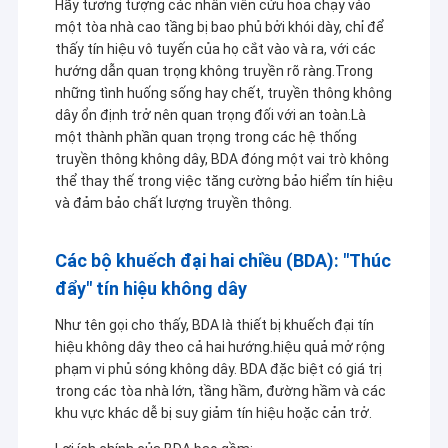
Hãy tưởng tượng các nhân viên cứu hỏa chạy vào
một tòa nhà cao tầng bị bao phủ bởi khói dày, chỉ để
thấy tín hiệu vô tuyến của họ cắt vào và ra, với các
hướng dẫn quan trọng không truyền rõ ràng.Trong
những tình huống sống hay chết, truyền thông không
dây ổn định trở nên quan trọng đối với an toàn.Là
một thành phần quan trọng trong các hệ thống
truyền thông không dây, BDA đóng một vai trò không
thể thay thế trong việc tăng cường bảo hiểm tín hiệu
và đảm bảo chất lượng truyền thông.
Các bộ khuếch đại hai chiều (BDA): "Thúc
đẩy" tín hiệu không dây
Như tên gọi cho thấy, BDA là thiết bị khuếch đại tín
hiệu không dây theo cả hai hướng.hiệu quả mở rộng
phạm vi phủ sóng không dây. BDA đặc biệt có giá trị
trong các tòa nhà lớn, tầng hầm, đường hầm và các
khu vực khác dễ bị suy giảm tín hiệu hoặc cản trở.