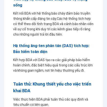
học và tự động hóa quy trình kiểm soát công
sống
nghiệp,Mạng Ethernet không dây công nghiệp, truyền
hình đường dài, máy bay không người lái / tàu không
Kết nối BDA với hệ thống báo cháy đảm bảo truyền
người lái / xe không người lái và liên kết dữ liệu không
thông khẩn cấp đáng tin cậy.Các hệ thống tích hợp
dây đa đường dẫn mà robot điều khiển.
có thể theo dõi tình trạng BDA và cảnh báo nhân viên
về sự cố trong khi duy trì các kênh giao tiếp rõ ràng
cho những người trả lời đầu tiên.
Hệ thống ăng-ten phân tán (DAS) tích hợp:
Bảo hiểm toàn diện
Kết hợp BDA với DAS tạo ra các giải pháp bảo hiểm
hoàn chỉnh, đặc biệt hiệu quả trong các cấu trúc lớn
và không gian ngầm, nơi tín hiệu thường yếu đi.
Tuân thủ: Khung thiết yếu cho việc triển
khai BDA
Việc thực hiện BDA phải tuân thủ các quy định và
tiêu chuẩn có liên quan.