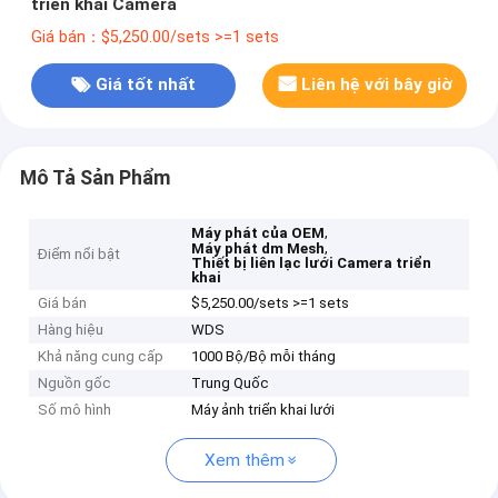
triển khai Camera
Giá bán：$5,250.00/sets >=1 sets
Giá tốt nhất
Liên hệ với bây giờ
Mô Tả Sản Phẩm
,
Máy phát của OEM
,
Máy phát dm Mesh
Điểm nổi bật
Thiết bị liên lạc lưới Camera triển
khai
Giá bán
$5,250.00/sets >=1 sets
Hàng hiệu
WDS
Khả năng cung cấp
1000 Bộ/Bộ mỗi tháng
Nguồn gốc
Trung Quốc
Số mô hình
Máy ảnh triển khai lưới
Xem thêm