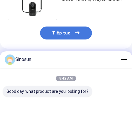
triển khai Camera
Tiếp tục
Sản Phẩm Khuyến Cáo
Sinosun
8:42 AM
Good day, what product are you looking for?
Đài phát sóng dữ
Vô tuyến dữ liệu:
Đài phát than
liệu: Mimomesh
Mạng lưới
liệu: Mạng lướ
Wireless Mesh/Data
Mimomesh không
Mimomesh kh
Link-Lightweight
dây/Liên kết dữ liệu -
dây/Liên kết dữ