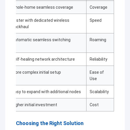
nge
Whole-home seamless coverage
Coverage
Faster with dedicated wireless
Speed
backhaul
Automatic seamless switching
Roaming
Self-healing network architecture
Reliability
ion
More complex initial setup
Ease of
Use
Easy to expand with additional nodes
Scalability
Higher initial investment
Cost
Choosing the Right Solution