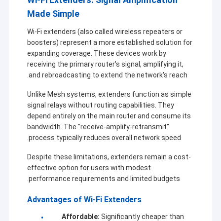
Made Simple
Wi-Fi extenders (also called wireless repeaters or
boosters) represent a more established solution for
expanding coverage. These devices work by
receiving the primary router's signal, amplifying it,
and rebroadcasting to extend the network's reach.
Unlike Mesh systems, extenders function as simple
signal relays without routing capabilities. They
depend entirely on the main router and consume its
bandwidth. The "receive-amplify-retransmit"
process typically reduces overall network speed.
Despite these limitations, extenders remain a cost-
خونه
effective option for users with modest
شرکت Shenzhen Sinosun Technology Co., Ltd. از سال
performance requirements and limited budgets.
محصولات
1996 در خدمات انتقال داده های بی سیم مانند توسعه
محصولات، برنامه ها و مهندسی شبکه مشغول به کار بوده است.
Advantages of Wi-Fi Extenders
درباره ما
Affordable:
Significantly cheaper than
در دهه گذشته، بر اساس جذب تکنولوژی پیشرو در صنعت جهانی