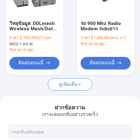
ทัวร์โรงงาน
การควบคุมคุณภาพ
วิทยุข้อมูล: DDLmesh
รถ 900 Mhz Radio
Wireless Mesh/Data
Modem ระยะยาว
ติดต่อเรา
Link Airborne Series -
ราคา:
$ 750-3925/1 unit
ราคา:
$1,450.00/sets >=1 sets
ระยะไกลพิเศษ,
MOQ:
1 หน่วย
รับราคาล่าสุด
ความหน่วงต่ำ, ต้นทุน
บล็อก
ต่ำ, การส่งข้อมูลและ
รับราคาล่าสุด
วิดีโอ HD ระยะไกล,
Data Link หลายช่อง
ติดต่อตอนนี้
ติดต่อตอนนี้
สัญญาณ
วิทยุเครือข่ายตาข่าย
ดูเพิ่มเติม
ลิงค์ข้อมูล/วิดีโอ HD/เครือข่ายไร้สายอุตสาหกรรม
การส่งข้อมูลแบบไร้สาย
ฝากข้อความ
เราจะตอบกลับอย่างรวดเร็ว
คนอื่น