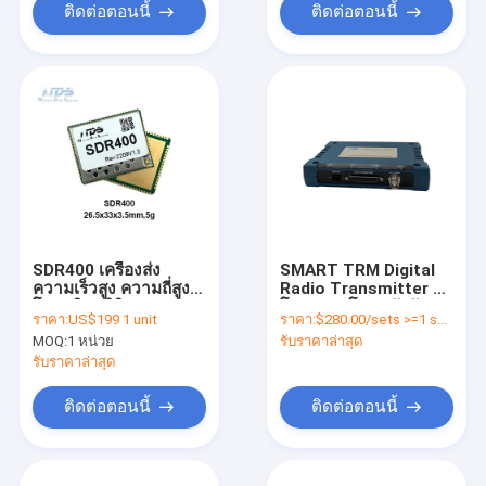
ติดต่อตอนนี้
ติดต่อตอนนี้
SDR400 เครื่องส่ง
SMART TRM Digital
ความเร็วสูง ความถี่สูง
Radio Transmitter มิ
โมดูลวิทยุดิจิตอล
โคร sDR โมดูลตัวรับ
ราคา:
US$199 1 unit
ราคา:
$280.00/sets >=1 sets
กระโดด
สัญญาณ
MOQ:
1 หน่วย
รับราคาล่าสุด
รับราคาล่าสุด
ติดต่อตอนนี้
ติดต่อตอนนี้