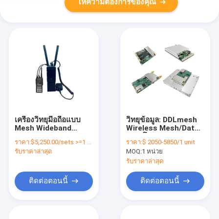
ให้ความต้องการของคุณ
เครื่องวิทยุมือถือแบบ
วิทยุข้อมูล: DDLmesh
Mesh Wideband
Wireless Mesh/Data
Radio Transceiver
Link โมดูล OEM/ODM
ราคา:
$5,250.00/sets >=1 sets
ราคา:
$ 2050-5850/1 unit
อินเตอร์คอม
Series - ระยะไกล
รับราคาล่าสุด
MOQ:
1 หน่วย
พิเศษ、ความหน่วงต่ำ、
ต้นทุนต่ำ วิดีโอ HD และ
รับราคาล่าสุด
การส่งข้อมูลระยะไกล
Multi-channel Data
ติดต่อตอนนี้
ติดต่อตอนนี้
Link