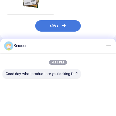
เชื่อมต่อไร้สาย
চালিয়ে
Sinosun
แนะนำผลิตภัณฑ์
4:13 PM
Good day, what product are you looking for?
ระบบวิทยุตาข่ายข้อมูล
วิทยุข้อมูล: DDLmesh
Router อุตสาหก
ไร้สาย DDLmesh พร้อม
Wireless Mesh/Data
สาย HX Series-
ระยะทางไกลพิเศษ
Link สำหรับยานยนต์/
RF&AP
ความหน่วงต่ำ และการ
รุ่นติดตั้งบนแร็ค - ระยะ
ส่งข้อมูลหลายช่อง
ไกลพิเศษ、ความหน่วง